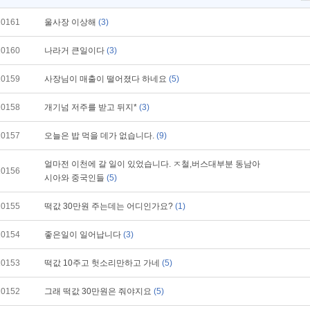
10161
울사장 이상해
(3)
10160
나라거 큰일이다
(3)
10159
사장님이 매출이 떨어졌다 하네요
(5)
10158
개기넘 저주를 받고 뒤지*
(3)
10157
오늘은 밥 먹을 데가 없습니다.
(9)
얼마전 이천에 갈 일이 있었습니다. ㅈ철,버스대부분 동남아
10156
시아와 중국인들
(5)
10155
떡값 30만원 주는데는 어디인가요?
(1)
10154
좋은일이 일어납니다
(3)
10153
떡값 10주고 헛소리만하고 가네
(5)
10152
그래 떡값 30만원은 줘야지요
(5)