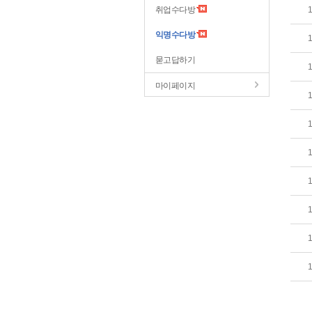
취업수다방
익명수다방
묻고답하기
마이페이지