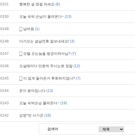
10151
행복한 설 명절 되세요
(6)
10150
오늘 숙박 손님이 몰려온다~
(13)
10149
넘버원
(1)
10148
다가오는 설날연휴 잘보내세요!
(3)
10147
모텔 오는놈들 평균이하아님?
(7)
10146
오실때마다 만원씩 주시는분 정말
(12)
10145
이 업계 들어온거 후회하지않냐?
(7)
10144
돈이 쏟아집니다
(13)
10143
오늘 숙박손님 몰려온다~
(19)
10142
김명*빈 사기꾼
(16)