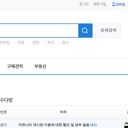
로그인
회원가입
모바일
로고
상세검색
부부팀
주말
당번
캐셔
청소
구매견적
부동산
수다방
번호
제목
공지
커뮤니티 게시판 이용에 대한 협조 및 당부 말씀
(41)