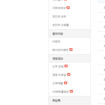
가위바위보
포인트 순위
포인트 쇼핑몰
참여마당
이벤트
매거진이벤트
경영정보
노무 상담
경영 자료실
소액매물
시세/매출정보
취업톡