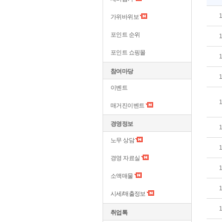
가위바위보
포인트 순위
포인트 쇼핑몰
참여마당
이벤트
매거진이벤트
경영정보
노무 상담
경영 자료실
소액매물
시세/매출정보
취업톡