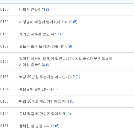
10160
나라거 큰일이다
(3)
10159
사장님이 매출이 떨어졌다 하네요
(5)
10158
개기넘 저주를 받고 뒤지*
(3)
10157
오늘은 밥 먹을 데가 없습니다.
(9)
얼마전 이천에 갈 일이 있었습니다. ㅈ철,버스대부분 동남아
10156
시아와 중국인들
(5)
10155
떡값 30만원 주는데는 어디인가요?
(1)
10154
좋은일이 일어납니다
(3)
10153
떡값 10주고 헛소리만하고 가네
(5)
10152
그래 떡값 30만원은 줘야지요
(5)
10151
행복한 설 명절 되세요
(6)