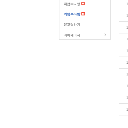
취업수다방
익명수다방
묻고답하기
마이페이지