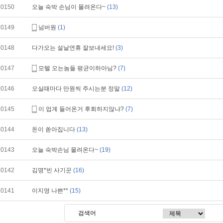
10150
오늘 숙박 손님이 몰려온다~
(13)
10149
넘버원
(1)
10148
다가오는 설날연휴 잘보내세요!
(3)
10147
모텔 오는놈들 평균이하아님?
(7)
10146
오실때마다 만원씩 주시는분 정말
(12)
10145
이 업계 들어온거 후회하지않냐?
(7)
10144
돈이 쏟아집니다
(13)
10143
오늘 숙박손님 몰려온다~
(19)
10142
김명*빈 사기꾼
(16)
10141
이지영 나쁜**
(15)