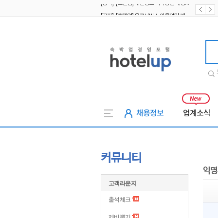
[공지] [호텔업] 유료서비스 이용약관 개정본2 (19.09.02)
[공지] [호텔업] 개인정보 처리방침 개정본2 (19.09.02)
호텔업
채용정보
업계소식
커뮤니티
익명
고객라운지
출석체크
제비뽑기