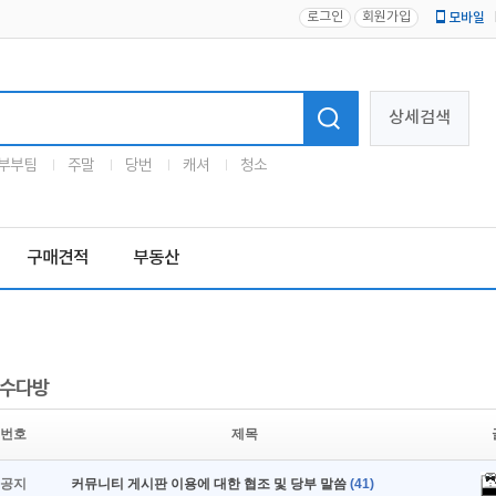
로그인
회원가입
모바일
로고
상세검색
부부팀
주말
당번
캐셔
청소
구매견적
부동산
수다방
번호
제목
공지
커뮤니티 게시판 이용에 대한 협조 및 당부 말씀
(41)