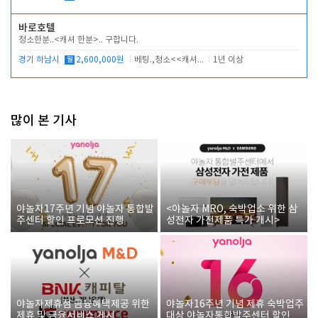
바로호텔
청소한분..<캐셔 한분>.. 구합니다.
경기 하남시
월
2,600,000원
베팅.,청소<<캐셔 모셔봅니다.
1년 이상
많이 본 기사
야놀자17주년 기념 야놀자 통합발
<야놀자 MRO, 숙박업소 위한 삼
주센터 할인 프로모션 진행
성전자 가전제품 특가 개시>
야놀자제휴점 금융혜택제공 위한
야놀자16주년 기념 제휴 숙박업주
제휴 및 금융서비스 게시
대상 야놀자통합발주센터 할인쿠