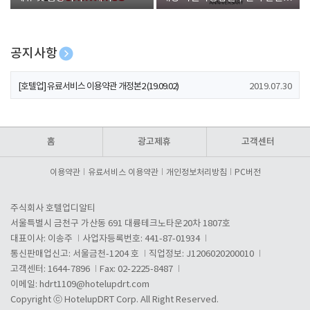
폰 증정
공지사항
[호텔업] 개인정보 처리방침 개정본1 (19.09.02)
2019.07.30
[호텔업] 유료서비스 이용약관 개정본2 (19.09.02)
2019.07.30
[호텔업] 개인정보 처리방침 개정본2 (19.09.02)
2019.07.30
홈
광고제휴
고객센터
이용약관
유료서비스 이용약관
개인정보처리방침
PC버전
주식회사 호텔업디알티
서울특별시 금천구 가산동 691 대륭테크노타운20차 1807호
대표이사: 이송주
사업자등록번호: 441-87-01934
통신판매업신고: 서울금천-1204 호
직업정보: J1206020200010
고객센터: 1644-7896
Fax: 02-2225-8487
이메일:
hdrt1109@hotelupdrt.com
Copyright ⓒ HotelupDRT Corp. All Right Reserved.