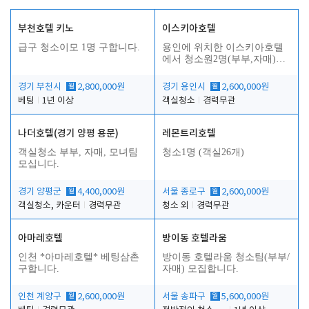
부천호텔 키노
이스키아호텔
급구 청소이모 1명 구합니다.
용인에 위치한 이스키아호텔
에서 청소원2명(부부,자매)을
모집합니다..
경기 부천시
월
2,800,000원
경기 용인시
월
2,600,000원
베팅
1년 이상
객실청소
경력무관
나더호텔(경기 양평 용문)
레몬트리호텔
객실청소 부부, 자매, 모녀팀
청소1명 (객실26개)
모십니다.
경기 양평군
월
4,400,000원
서울 종로구
월
2,600,000원
객실청소, 카운터
경력무관
청소 외
경력무관
아마레호텔
방이동 호텔라움
인천 *아마레호텔* 베팅삼촌
방이동 호텔라움 청소팀(부부/
구합니다.
자매) 모집합니다.
인천 계양구
월
2,600,000원
서울 송파구
월
5,600,000원