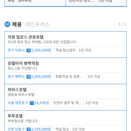
베팅
경력무관
전반적인 청소 업무(객실청소.객실정리)
1년 이상
채용
메인포커스
1
/
2
의왕 밀로스 관광호텔
주1회 휴무 청소 부부팀, 3교대 당번 모집합니다.
경기 의왕시
월
2,500,000원
객실 청소업무
1년 이상
호텔야자 평택역점
청소 1팀 구인합니다
경기 평택시
월
5,000,000원
호텔객실 및 공용시설 청소 관리
1년 이상
하라스호텔
영등포 하라스호텔
서울 영등포구
시
10,030원
카운터 업무 및 객실관리(청소상태 확인, 객실판매)
1년 이상
루루호텔
부부청소팀 구합니다
인천 남동구
월
2,500,000원
객실 청소
1년 이상