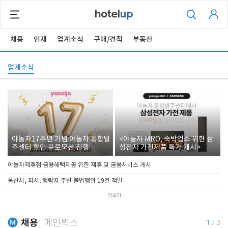
채용
인재
업계소식
구매/견적
부동산
업계소식
야놀자17주년 기념 야놀자 통합발
<야놀자 MRO, 숙박업소 위한 삼
주센터 할인 프로모션 진행
성전자 가전제품 특가 개시>
야놀자제휴점 금융혜택제공 위한 제휴 및 금융서비스 게시
울산시, 피서․행락지 주변 불법행위 19건 적발
더보기
채용
메인박스
1
/
3