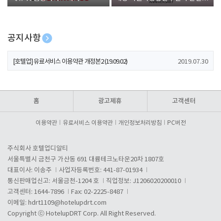
폰 증정
공지사항
[호텔업] 개인정보 처리방침 개정본1 (19.09.02)
2019.07.30
[호텔업] 유료서비스 이용약관 개정본2 (19.09.02)
2019.07.30
[호텔업] 개인정보 처리방침 개정본2 (19.09.02)
2019.07.30
홈
광고제휴
고객센터
이용약관
유료서비스 이용약관
개인정보처리방침
PC버전
주식회사 호텔업디알티
서울특별시 금천구 가산동 691 대륭테크노타운20차 1807호
대표이사: 이송주
사업자등록번호: 441-87-01934
통신판매업신고: 서울금천-1204 호
직업정보: J1206020200010
고객센터: 1644-7896
Fax: 02-2225-8487
이메일:
hdrt1109@hotelupdrt.com
Copyright ⓒ HotelupDRT Corp. All Right Reserved.