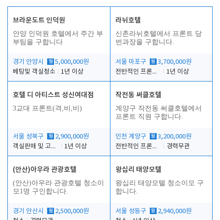
브라운도트 인덕원
라뉘호텔
안양 인덕원 호텔에서 주간 부
신촌라뉘호텔에서 프론트 당
부팀을 구합니다
번과장을 구합니다.
경기 안양시
월
5,000,000원
서울 마포구
월
3,700,000원
베팅및 객실청소
1년 이상
전반적인 프론트 당번업무
1년 이상
호텔 디 아티스트 성신여대점
작전동 써클호텔
3교대 프론트(격,비,비)
계양구 작전동 써클호텔에서
프론트 직원 구합니다.
서울 성북구
월
2,900,000원
인천 계양구
월
3,200,000원
객실판매 및 고객응대
1년 이상
전반적인 프론트 업무
경력무관
(안산)아우라 관광호텔
왕십리 태양모텔
(안산)아우라 관광호텔 청소이
왕십리 태양모텔 청소이모 구
모1명 구인합니다.
합니다.
경기 안산시
월
2,500,000원
서울 성동구
월
2,940,000원