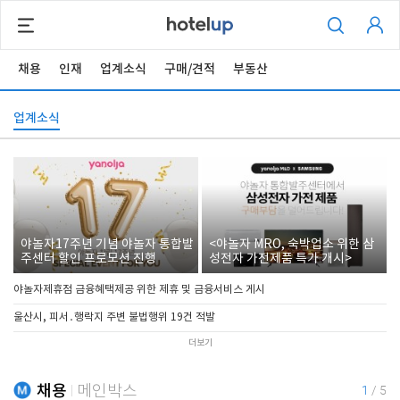
채용
인재
업계소식
구매/견적
부동산
업계소식
야놀자17주년 기념 야놀자 통합발
<야놀자 MRO, 숙박업소 위한 삼
주센터 할인 프로모션 진행
성전자 가전제품 특가 개시>
야놀자제휴점 금융혜택제공 위한 제휴 및 금융서비스 게시
울산시, 피서․행락지 주변 불법행위 19건 적발
더보기
채용
메인박스
1
/
5