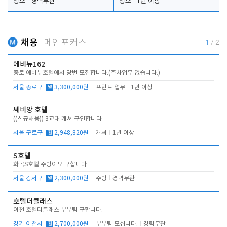
청소
경력무관
청소
1년 이상
채용
메인포커스
1
/
2
에비뉴162
종로 에비뉴호텔에서 당번 모집합니다.(주차업무 없습니다.)
서울 종로구
월
3,300,000원
프런트 업무
1년 이상
쎄비앙 호텔
((신규채용)) 3교대 캐셔 구인합니다
서울 구로구
월
2,948,820원
캐셔
1년 이상
S호텔
화곡S호텔 주방이모 구합니다
서울 강서구
월
2,300,000원
주방
경력무관
호텔더클래스
이천 호텔더클래스 부부팀 구합니다.
경기 이천시
월
2,700,000원
부부팀 모십니다.
경력무관