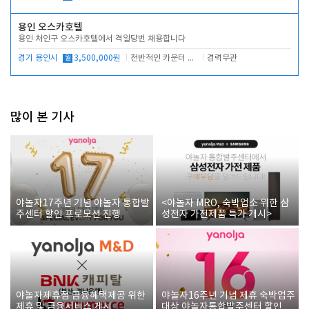
용인 오스카호텔
용인 처인구 오스카호텔에서 격일당번 채용합니다
경기 용인시
월
3,500,000원
전반적인 카운터 업무
경력무관
많이 본 기사
야놀자17주년 기념 야놀자 통합발
<야놀자 MRO, 숙박업소 위한 삼
주센터 할인 프로모션 진행
성전자 가전제품 특가 개시>
야놀자제휴점 금융혜택제공 위한
야놀자16주년 기념 제휴 숙박업주
제휴 및 금융서비스 게시
대상 야놀자통합발주센터 할인쿠