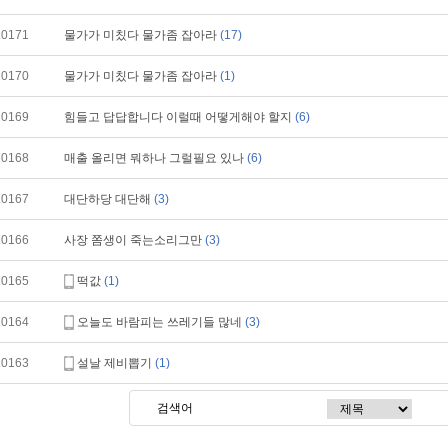
10171
물가가 미칬다 물가좀 잡아라
(17)
10170
물가가 미칬다 물가좀 잡아라
(1)
10169
힘들고 답답합니다 이럴때 어떻게해야 할지
(6)
10168
매출 올리면 뭐하나 그럴필요 있나
(6)
10167
대단하당 대단해
(3)
10166
사장 쫌생이 죽는소리그만
(3)
10165
떡값
(1)
10164
오늘도 바람피는 쓰레기들 많네
(3)
10163
설날 제비뽑기
(1)