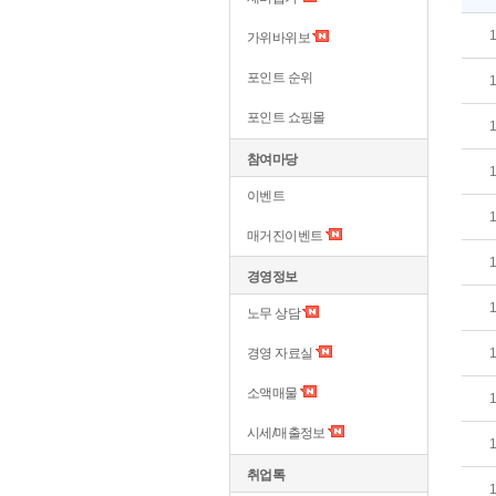
가위바위보
포인트 순위
포인트 쇼핑몰
참여마당
이벤트
매거진이벤트
경영정보
노무 상담
경영 자료실
소액매물
시세/매출정보
취업톡