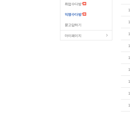
취업수다방
익명수다방
묻고답하기
마이페이지