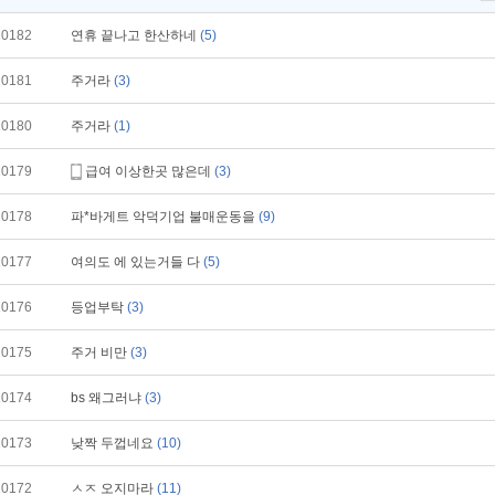
10182
연휴 끝나고 한산하네
(5)
10181
주거라
(3)
10180
주거라
(1)
10179
급여 이상한곳 많은데
(3)
10178
파*바게트 악덕기업 불매운동을
(9)
10177
여의도 에 있는거들 다
(5)
10176
등업부탁
(3)
10175
주거 비만
(3)
10174
bs 왜그러냐
(3)
10173
낮짝 두껍네요
(10)
10172
ㅅㅈ 오지마라
(11)