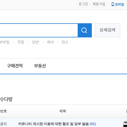
로그인
회원가입
모바일
로고
상세검색
부부팀
주말
당번
캐셔
청소
구매견적
부동산
수다방
번호
제목
공지
커뮤니티 게시판 이용에 대한 협조 및 당부 말씀
(41)