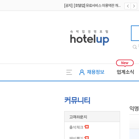
[공지] [호텔업] 유료서비스 이용약관 개정본2 (19.09.02)
[공지] [호텔업] 개인정보 처리방침 개정본2 (19.09.02)
호텔업
채용정보
업계소식
커뮤니티
익명
고객라운지
출석체크
제비뽑기