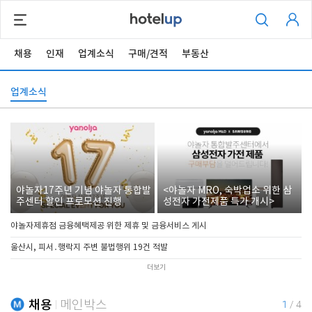
채용
인재
업계소식
구매/견적
부동산
업계소식
야놀자17주년 기념 야놀자 통합발
<야놀자 MRO, 숙박업소 위한 삼
주센터 할인 프로모션 진행
성전자 가전제품 특가 개시>
야놀자제휴점 금융혜택제공 위한 제휴 및 금융서비스 게시
울산시, 피서․행락지 주변 불법행위 19건 적발
더보기
채용
메인박스
1
/
4