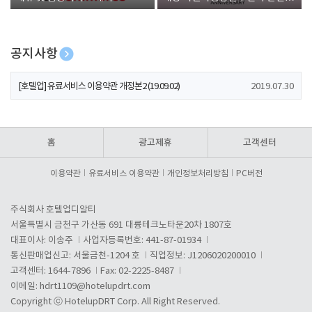
폰 증정
공지사항
[호텔업] 개인정보 처리방침 개정본1 (19.09.02)
2019.07.30
[호텔업] 유료서비스 이용약관 개정본2 (19.09.02)
2019.07.30
[호텔업] 개인정보 처리방침 개정본2 (19.09.02)
2019.07.30
홈
광고제휴
고객센터
이용약관
유료서비스 이용약관
개인정보처리방침
PC버전
주식회사 호텔업디알티
서울특별시 금천구 가산동 691 대륭테크노타운20차 1807호
대표이사: 이송주
사업자등록번호: 441-87-01934
통신판매업신고: 서울금천-1204 호
직업정보: J1206020200010
고객센터: 1644-7896
Fax: 02-2225-8487
이메일:
hdrt1109@hotelupdrt.com
Copyright ⓒ HotelupDRT Corp. All Right Reserved.