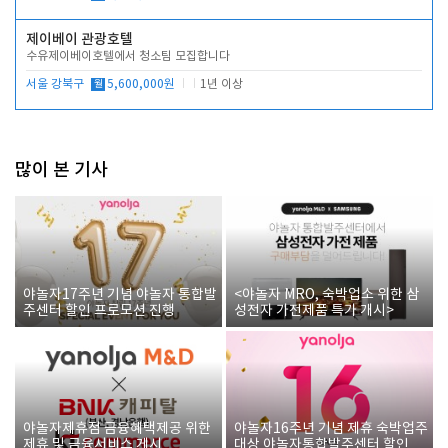
제이베이 관광호텔
수유제이베이호텔에서 청소팀 모집합니다
서울 강북구
월
5,600,000원
1년 이상
많이 본 기사
야놀자17주년 기념 야놀자 통합발
<야놀자 MRO, 숙박업소 위한 삼
주센터 할인 프로모션 진행
성전자 가전제품 특가 개시>
야놀자제휴점 금융혜택제공 위한
야놀자16주년 기념 제휴 숙박업주
제휴 및 금융서비스 게시
대상 야놀자통합발주센터 할인쿠