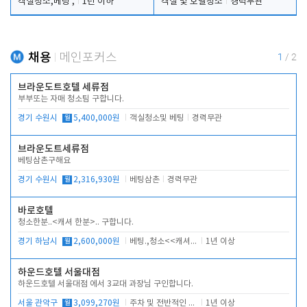
객실청소,베팅 ,
1년 이하
객실 및 호텔청소
경력무관
채용
메인포커스
1
/
2
브라운도트호텔 세류점
부부또는 자매 청소팀 구합니다.
경기 수원시
월
5,400,000원
객실청소및 베팅
경력무관
브라운도트세류점
베팅삼촌구해요
경기 수원시
월
2,316,930원
베팅삼촌
경력무관
바로호텔
청소한분..<캐셔 한분>.. 구합니다.
경기 하남시
월
2,600,000원
베팅.,청소<<캐셔 모셔봅니다.
1년 이상
하운드호텔 서울대점
하운드호텔 서울대점 에서 3교대 과장님 구인합니다.
서울 관악구
월
3,099,270원
주차 및 전반적인 당번업무
1년 이상