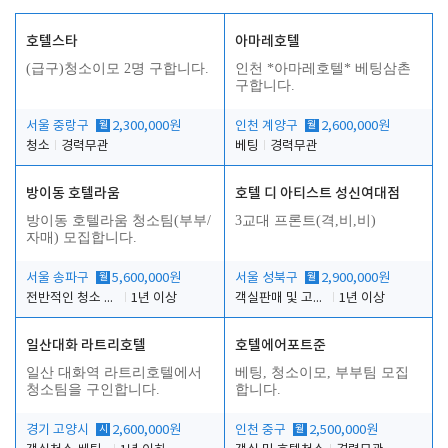
호텔스타
아마레호텔
(급구)청소이모 2명 구합니다.
인천 *아마레호텔* 베팅삼촌
구합니다.
서울 중랑구
월
2,300,000원
인천 계양구
월
2,600,000원
청소
경력무관
베팅
경력무관
방이동 호텔라움
호텔 디 아티스트 성신여대점
방이동 호텔라움 청소팀(부부/
3교대 프론트(격,비,비)
자매) 모집합니다.
서울 송파구
월
5,600,000원
서울 성북구
월
2,900,000원
전반적인 청소 업무(객실청소.객실정리)
1년 이상
객실판매 및 고객응대
1년 이상
일산대화 라트리호텔
호텔에어포트준
일산 대화역 라트리호텔에서
베팅, 청소이모, 부부팀 모집
청소팀을 구인합니다.
합니다.
경기 고양시
시
2,600,000원
인천 중구
월
2,500,000원