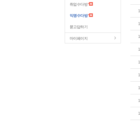
취업수다방
익명수다방
묻고답하기
마이페이지