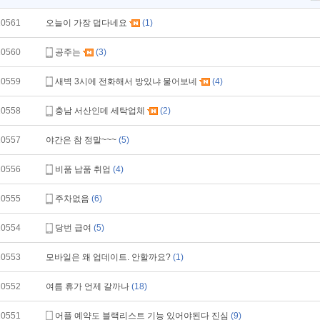
10561
오늘이 가장 덥다네요
(1)
10560
공주는
(3)
10559
새벽 3시에 전화해서 방있냐 물어보네
(4)
10558
충남 서산인데 세탁업체
(2)
10557
야간은 참 정말~~~
(5)
10556
비품 납품 취업
(4)
10555
주차없음
(6)
10554
당번 급여
(5)
10553
모바일은 왜 업데이트. 안할까요?
(1)
10552
여름 휴가 언제 갈까나
(18)
10551
어플 예약도 블랙리스트 기능 있어야된다 진심
(9)