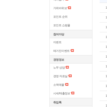
가위바위보
포인트 순위
포인트 쇼핑몰
참여마당
이벤트
매거진이벤트
경영정보
노무 상담
경영 자료실
소액매물
시세/매출정보
취업톡