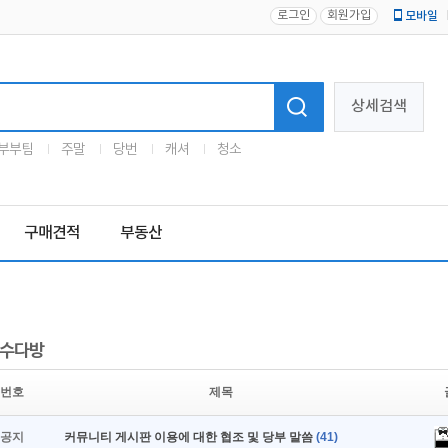
로그인
회원가입
모바일
로고
상세검색
부부팀
주말
당번
캐셔
청소
구매견적
부동산
수다방
번호
제목
공지
커뮤니티 게시판 이용에 대한 협조 및 당부 말씀
(41)