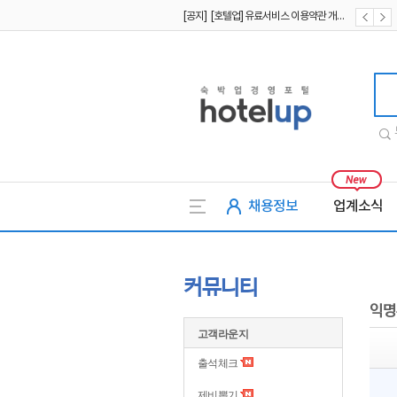
[공지] [호텔업] 유료서비스 이용약관 개정본2 (19.09.02)
[공지] [호텔업] 개인정보 처리방침 개정본2 (19.09.02)
호텔업
채용정보
업계소식
커뮤니티
익명
고객라운지
출석체크
제비뽑기