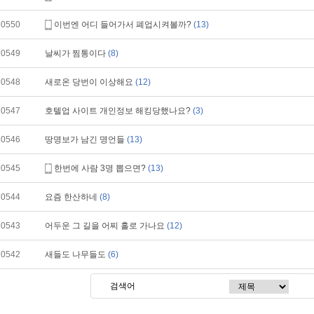
10550
이번엔 어디 들어가서 폐업시켜볼까?
(13)
10549
날씨가 찜통이다
(8)
10548
새로온 당번이 이상해요
(12)
10547
호텔업 사이트 개인정보 해킹당했나요?
(3)
10546
땅명보가 남긴 명언들
(13)
10545
한번에 사람 3명 뽑으면?
(13)
10544
요즘 한산하네
(8)
10543
어두운 그 길을 어찌 홀로 가나요
(12)
10542
새들도 나무들도
(6)