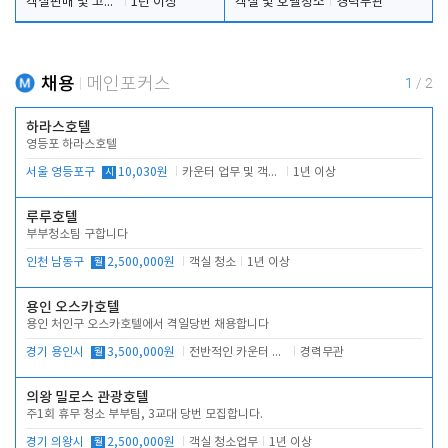
객실판매 및 고객응대
1년 이상
객실 및 호텔청소
경력무관
채용
메인포커스
1
/
2
하라스호텔
영등포 하라스호텔
서울 영등포구
시
10,030원
카운터 업무 및 객실관리(청소상태 확인, 객실판매)
1년 이상
루루호텔
부부청소팀 구합니다
인천 남동구
월
2,500,000원
객실 청소
1년 이상
용인 오스카호텔
용인 처인구 오스카호텔에서 격일당번 채용합니다
경기 용인시
월
3,500,000원
전반적인 카운터 업무
경력무관
의왕 밀로스 관광호텔
주1회 휴무 청소 부부팀, 3교대 당번 모집합니다.
경기 의왕시
월
2,500,000원
객실 청소업무
1년 이상