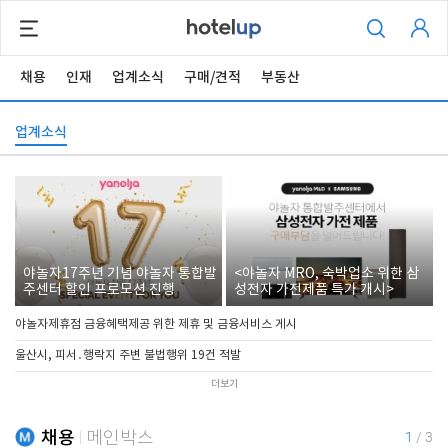
채용
인재
업계소식
구매/견적
부동산
업계소식
야놀자17주년 기념 야놀자 통합발
<야놀자 MRO, 숙박업소 위한 삼
주센터 할인 프로모션 진행
성전자 가전제품 특가 개시>
야놀자제휴점 금융혜택제공 위한 제휴 및 금융서비스 게시
울산시, 피서․행락지 주변 불법행위 19건 적발
더보기
채용
메인박스
1
/
3