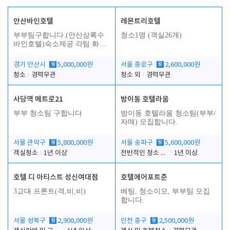
안산바인호텔
레몬트리호텔
부부팀구합니다.(안산상록수
청소1명 (객실26개)
바인호텔)숙소제공 각팀 화장
실.샤워실 따로있습니다.
경기 안산시
월
5,000,000원
서울 종로구
월
2,600,000원
청소
경력무관
청소 외
경력무관
사당역 메트로21
방이동 호텔라움
부부 청소팀 구합니다
방이동 호텔라움 청소팀(부부/
자매) 모집합니다.
서울 관악구
월
5,800,000원
서울 송파구
월
5,600,000원
객실청소
1년 이상
전반적인 청소 업무(객실청소.객실정리)
1년 이상
호텔 디 아티스트 성신여대점
호텔에어포트준
3교대 프론트(격,비,비)
베팅, 청소이모, 부부팀 모집
합니다.
서울 성북구
월
2,900,000원
인천 중구
월
2,500,000원