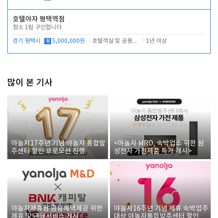
호텔야자 평택역점
청소 1팀 구인합니다
경기 평택시
월
5,000,000원
호텔객실 및 공용시설 청소 관리
1년 이상
많이 본 기사
야놀자17주년 기념 야놀자 통합발
<야놀자 MRO, 숙박업소 위한 삼
주센터 할인 프로모션 진행
성전자 가전제품 특가 개시>
야놀자제휴점 금융혜택제공 위한
야놀자16주년 기념 제휴 숙박업주
제휴 및 금융서비스 게시
대상 야놀자통합발주센터 할인쿠