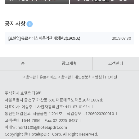
폰 증정
공지사항
[호텔업] 개인정보 처리방침 개정본1 (19.09.02)
2019.07.30
[호텔업] 유료서비스 이용약관 개정본2 (19.09.02)
2019.07.30
[호텔업] 개인정보 처리방침 개정본2 (19.09.02)
2019.07.30
홈
광고제휴
고객센터
이용약관
유료서비스 이용약관
개인정보처리방침
PC버전
주식회사 호텔업디알티
서울특별시 금천구 가산동 691 대륭테크노타운20차 1807호
대표이사: 이송주
사업자등록번호: 441-87-01934
통신판매업신고: 서울금천-1204 호
직업정보: J1206020200010
고객센터: 1644-7896
Fax: 02-2225-8487
이메일:
hdrt1109@hotelupdrt.com
Copyright ⓒ HotelupDRT Corp. All Right Reserved.