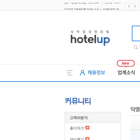
[공지] [호텔업] 유료서비스 이용약관 개정본2 (19.09.02)
[공지] [호텔업] 개인정보 처리방침 개정본2 (19.09.02)
호텔업
채용정보
업계소식
커뮤니티
익명
고객라운지
출석체크
제비뽑기