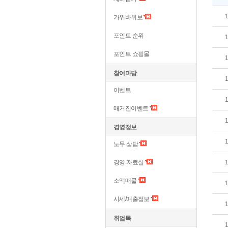
가위바위보
포인트 순위
포인트 쇼핑몰
참여마당
이벤트
매거진이벤트
경영정보
노무 상담
경영 자료실
소액매물
시세/매출정보
취업톡