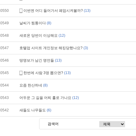
10550
이번엔 어디 들어가서 폐업시켜볼까?
(13)
10549
날씨가 찜통이다
(8)
10548
새로온 당번이 이상해요
(12)
10547
호텔업 사이트 개인정보 해킹당했나요?
(3)
10546
땅명보가 남긴 명언들
(13)
10545
한번에 사람 3명 뽑으면?
(13)
10544
요즘 한산하네
(8)
10543
어두운 그 길을 어찌 홀로 가나요
(12)
10542
새들도 나무들도
(6)