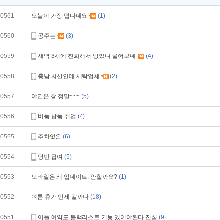
10561
오늘이 가장 덥다네요
(1)
10560
공주는
(3)
10559
새벽 3시에 전화해서 방있냐 물어보네
(4)
10558
충남 서산인데 세탁업체
(2)
10557
야간은 참 정말~~~
(5)
10556
비품 납품 취업
(4)
10555
주차없음
(6)
10554
당번 급여
(5)
10553
모바일은 왜 업데이트. 안할까요?
(1)
10552
여름 휴가 언제 갈까나
(18)
10551
어플 예약도 블랙리스트 기능 있어야된다 진심
(9)