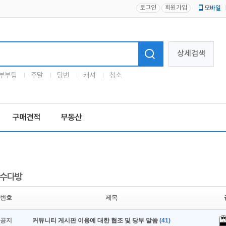
로그인
회원가입
모바일
로고
상세검색
부부팀
주말
당번
캐셔
청소
구매견적
부동산
수다방
번호
제목
공지
커뮤니티 게시판 이용에 대한 협조 및 당부 말씀
(41)