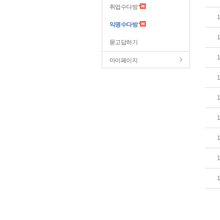
취업수다방
익명수다방
묻고답하기
마이페이지