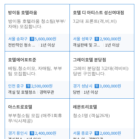
방이동 호텔라움
호텔 디 아티스트 성신여대점
방이동 호텔라움 청소팀(부부/
3교대 프론트(격,비,비)
자매) 모집합니다.
서울 송파구
월
5,600,000원
서울 성북구
월
2,900,000원
전반적인 청소 업무(객실청소.객실정리)
1년 이상
객실판매 및 고객응대
1년 이상
호텔에어포트준
그레이호텔 분당점
베팅,청소이모, 자매팀, 부부
그레이 분당점 3교대(격비비)
팀 모집합니다.
당번 구인합니다.
인천 중구
월
2,500,000원
경기 성남시
월
3,000,000원
객실 및 호텔청소
경력무관
당번
1년 이상
아스트로호텔
레몬트리호텔
부부청소팀 모집 (매주1회휴
청소1명 (객실26개)
무/식사제공)
경기 용인시
월
2,400,000원
서울 종로구
월
2,600,000원