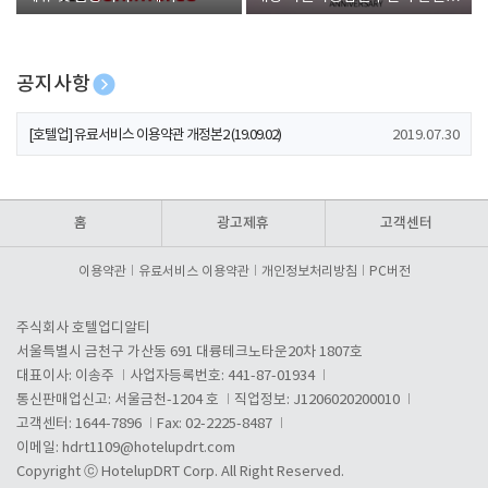
폰 증정
공지사항
[호텔업] 개인정보 처리방침 개정본1 (19.09.02)
2019.07.30
[호텔업] 유료서비스 이용약관 개정본2 (19.09.02)
2019.07.30
[호텔업] 개인정보 처리방침 개정본2 (19.09.02)
2019.07.30
홈
광고제휴
고객센터
이용약관
유료서비스 이용약관
개인정보처리방침
PC버전
주식회사 호텔업디알티
서울특별시 금천구 가산동 691 대륭테크노타운20차 1807호
대표이사: 이송주
사업자등록번호: 441-87-01934
통신판매업신고: 서울금천-1204 호
직업정보: J1206020200010
고객센터: 1644-7896
Fax: 02-2225-8487
이메일:
hdrt1109@hotelupdrt.com
Copyright ⓒ HotelupDRT Corp. All Right Reserved.