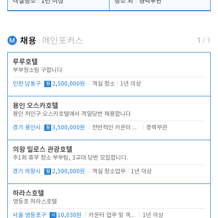
객실청소
1년 이상
청소 외
경력무관
채용
메인포커스
1
/
1
루루호텔
부부청소팀 구합니다
인천 남동구
월
2,500,000원
객실 청소
1년 이상
용인 오스카호텔
용인 처인구 오스카호텔에서 격일당번 채용합니다
경기 용인시
월
3,500,000원
전반적인 카운터 업무
경력무관
의왕 밀로스 관광호텔
주1회 휴무 청소 부부팀, 3교대 당번 모집합니다.
경기 의왕시
월
2,500,000원
객실 청소업무
1년 이상
하라스호텔
영등포 하라스호텔
서울 영등포구
시
10,030원
카운터 업무 및 객실관리(청소상태 확인, 객실판매)
1년 이상