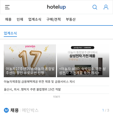
채용
인재
업계소식
구매/견적
부동산
업계소식
야놀자17주년 기념 야놀자 통합발
<야놀자 MRO, 숙박업소 위한 삼
주센터 할인 프로모션 진행
성전자 가전제품 특가 개시>
야놀자제휴점 금융혜택제공 위한 제휴 및 금융서비스 게시
울산시, 피서․행락지 주변 불법행위 19건 적발
더보기
채용
메인박스
1
/
3