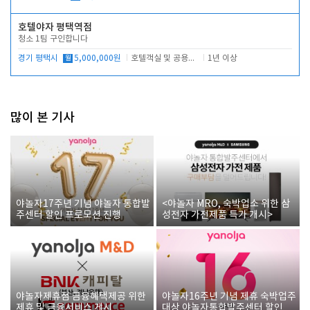
호텔야자 평택역점
청소 1팀 구인합니다
경기 평택시
월
5,000,000원
호텔객실 및 공용시설 청소 관리
1년 이상
많이 본 기사
야놀자17주년 기념 야놀자 통합발
<야놀자 MRO, 숙박업소 위한 삼
주센터 할인 프로모션 진행
성전자 가전제품 특가 개시>
야놀자제휴점 금융혜택제공 위한
야놀자16주년 기념 제휴 숙박업주
제휴 및 금융서비스 게시
대상 야놀자통합발주센터 할인쿠