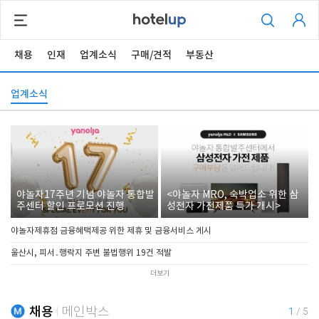
채용
인재
업계소식
구매/견적
부동산
업계소식
야놀자17주년 기념 야놀자 통합발
<야놀자 MRO, 숙박업소 위한 삼
주센터 할인 프로모션 진행
성전자 가전제품 특가 개시>
야놀자제휴점 금융혜택제공 위한 제휴 및 금융서비스 게시
울산시, 피서․행락지 주변 불법행위 19건 적발
더보기
채용
메인박스
1
/
5