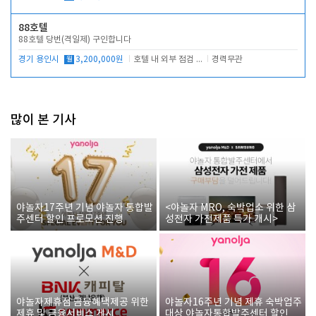
88호텔
88호텔 당번(격일제) 구인합니다
경기 용인시
월
3,200,000원
호텔 내 외부 점검 및 프런트 운영
경력무관
많이 본 기사
야놀자17주년 기념 야놀자 통합발
<야놀자 MRO, 숙박업소 위한 삼
주센터 할인 프로모션 진행
성전자 가전제품 특가 개시>
야놀자제휴점 금융혜택제공 위한
야놀자16주년 기념 제휴 숙박업주
제휴 및 금융서비스 게시
대상 야놀자통합발주센터 할인쿠