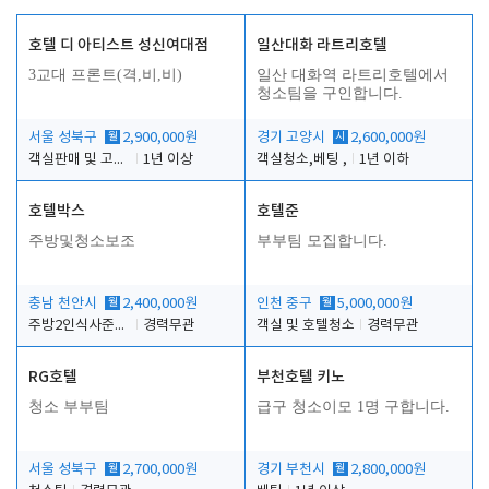
호텔 디 아티스트 성신여대점
일산대화 라트리호텔
3교대 프론트(격,비,비)
일산 대화역 라트리호텔에서
청소팀을 구인합니다.
서울 성북구
월
2,900,000원
경기 고양시
시
2,600,000원
객실판매 및 고객응대
1년 이상
객실청소,베팅 ,
1년 이하
호텔박스
호텔준
주방및청소보조
부부팀 모집합니다.
충남 천안시
월
2,400,000원
인천 중구
월
5,000,000원
주방2인식사준비및청소린렌보조
경력무관
객실 및 호텔청소
경력무관
RG호텔
부천호텔 키노
청소 부부팀
급구 청소이모 1명 구합니다.
서울 성북구
월
2,700,000원
경기 부천시
월
2,800,000원