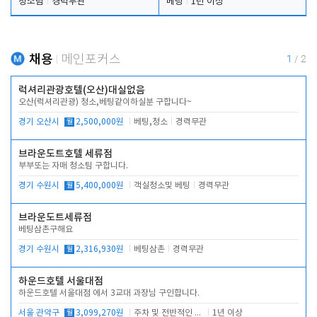
청소팀
경력무관
베팅
1년 이상
채용
메인포커스
1
/
2
럭셔리관광호텔(오산)대실없음
오산(럭셔리관광) 청소,베팅같이하실분 구합니다~
경기 오산시
월
2,500,000원
베팅,청소
경력무관
브라운도트호텔 세류점
부부또는 자매 청소팀 구합니다.
경기 수원시
월
5,400,000원
객실청소및 베팅
경력무관
브라운도트세류점
베팅삼촌구해요
경기 수원시
월
2,316,930원
베팅삼촌
경력무관
하운드호텔 서울대점
하운드호텔 서울대점 에서 3교대 과장님 구인합니다.
서울 관악구
월
3,099,270원
주차 및 전반적인 당번업무
1년 이상