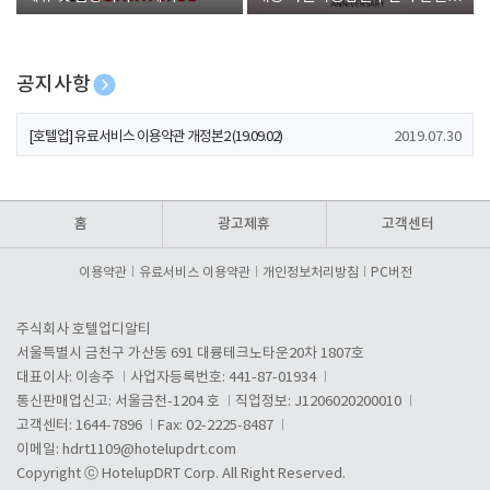
폰 증정
공지사항
[호텔업] 개인정보 처리방침 개정본1 (19.09.02)
2019.07.30
[호텔업] 유료서비스 이용약관 개정본2 (19.09.02)
2019.07.30
[호텔업] 개인정보 처리방침 개정본2 (19.09.02)
2019.07.30
홈
광고제휴
고객센터
이용약관
유료서비스 이용약관
개인정보처리방침
PC버전
주식회사 호텔업디알티
서울특별시 금천구 가산동 691 대륭테크노타운20차 1807호
대표이사: 이송주
사업자등록번호: 441-87-01934
통신판매업신고: 서울금천-1204 호
직업정보: J1206020200010
고객센터: 1644-7896
Fax: 02-2225-8487
이메일:
hdrt1109@hotelupdrt.com
Copyright ⓒ HotelupDRT Corp. All Right Reserved.