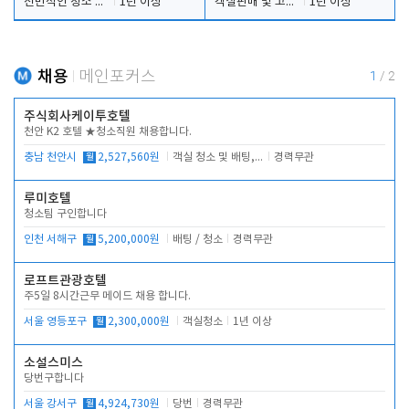
전반적인 청소 업무(객실청소.객실정리)
1년 이상
객실판매 및 고객응대
1년 이상
채용
메인포커스
1
/
2
주식회사케이투호텔
천안 K2 호텔 ★청소직원 채용합니다.
충남 천안시
월
2,527,560원
객실 청소 및 배팅, 주변 시설 청소
경력무관
루미호텔
청소팀 구인합니다
인천 서해구
월
5,200,000원
배팅 / 청소
경력무관
로프트관광호텔
주5일 8시간근무 메이드 채용 합니다.
서울 영등포구
월
2,300,000원
객실청소
1년 이상
소설스미스
당번구합니다
서울 강서구
월
4,924,730원
당번
경력무관