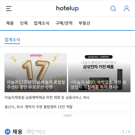
채용
인재
업계소식
구매/견적
부동산
업계소식
야놀자17주년 기념 야놀자 통합발
<야놀자 MRO, 숙박업소 위한 삼
주센터 할인 프로모션 진행
성전자 가전제품 특가 개시>
야놀자제휴점 금융혜택제공 위한 제휴 및 금융서비스 게시
울산시, 피서․행락지 주변 불법행위 19건 적발
더보기
채용
메인박스
1
/
6