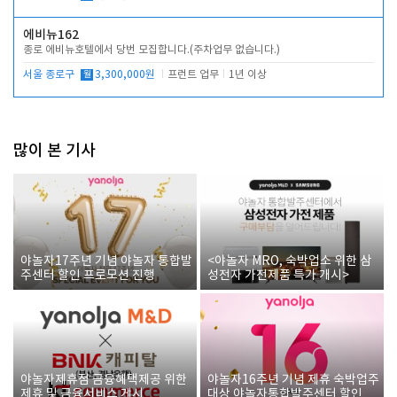
에비뉴162
종로 에비뉴호텔에서 당번 모집합니다.(주차업무 없습니다.)
서울 종로구
월
3,300,000원
프런트 업무
1년 이상
많이 본 기사
야놀자17주년 기념 야놀자 통합발
<야놀자 MRO, 숙박업소 위한 삼
주센터 할인 프로모션 진행
성전자 가전제품 특가 개시>
야놀자제휴점 금융혜택제공 위한
야놀자16주년 기념 제휴 숙박업주
제휴 및 금융서비스 게시
대상 야놀자통합발주센터 할인쿠