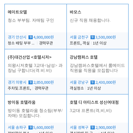
메이트모텔
바모스
청소 부부팀. 자매팀 구인
신규 직원 채용합니다.
경기 안산시
월
4,800,000원
서울 금천구
월
3,500,000원
청소 배팅 부부 구합니다
경력무관
프론트, 객실
1년 이상
(주)대건산업 <호텔시저>
강남캠퍼스 호텔
의왕시저호텔 3교대<남성> 과
강남캠퍼스호텔에서 룸메이드
장님 구합니다(격.비.비)
직원을 직원을 모집합니다
경기 의왕시
월
2,850,000원
서울 강남구
월
2,430,000원
주차및.프론트,
경력무관
객실청소
1년 이상
방이동 호텔라움
호텔 디 아티스트 성신여대점
방이동 호텔라움 청소팀(부부/
3교대 프론트(격,비,비)
자매) 모집합니다.
서울 송파구
월
5,600,000원
서울 성북구
월
2,900,000원