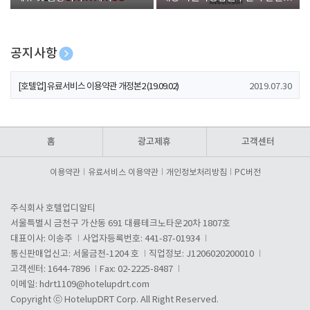
폰 증정
공지사항
[호텔업] 개인정보 처리방침 개정본1 (19.09.02)
2019.07.30
[호텔업] 유료서비스 이용약관 개정본2 (19.09.02)
2019.07.30
[호텔업] 개인정보 처리방침 개정본2 (19.09.02)
2019.07.30
홈
광고제휴
고객센터
이용약관
유료서비스 이용약관
개인정보처리방침
PC버전
주식회사 호텔업디알티
서울특별시 금천구 가산동 691 대륭테크노타운20차 1807호
대표이사: 이송주
사업자등록번호: 441-87-01934
통신판매업신고: 서울금천-1204 호
직업정보: J1206020200010
고객센터: 1644-7896
Fax: 02-2225-8487
이메일:
hdrt1109@hotelupdrt.com
Copyright ⓒ HotelupDRT Corp. All Right Reserved.