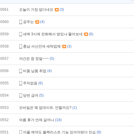
10561
오늘이 가장 덥다네요
(3)
10560
공주는
(4)
10559
새벽 3시에 전화해서 방있냐 물어보네
(6)
10558
충남 서산인데 세탁업체
(3)
10557
야간은 참 정말~~~
(5)
10556
비품 납품 취업
(4)
10555
주차없음
(6)
10554
당번 급여
(5)
10553
모바일은 왜 업데이트. 안할까요?
(1)
10552
여름 휴가 언제 갈까나
(18)
10551
어플 예약도 블랙리스트 기능 있어야된다 진심
(9)