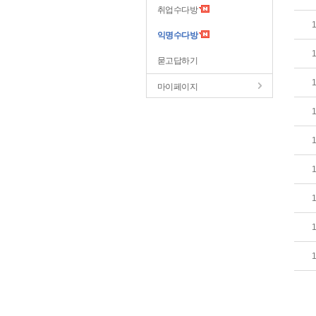
취업수다방
익명수다방
묻고답하기
마이페이지