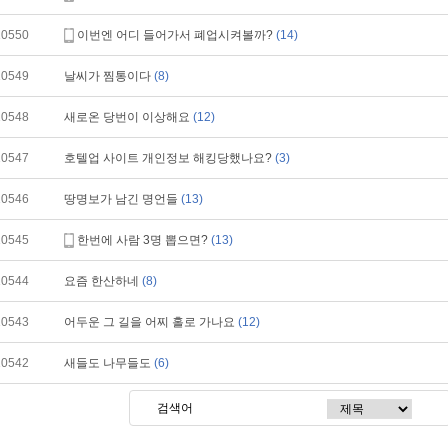
10550
이번엔 어디 들어가서 폐업시켜볼까?
(14)
10549
날씨가 찜통이다
(8)
10548
새로온 당번이 이상해요
(12)
10547
호텔업 사이트 개인정보 해킹당했나요?
(3)
10546
땅명보가 남긴 명언들
(13)
10545
한번에 사람 3명 뽑으면?
(13)
10544
요즘 한산하네
(8)
10543
어두운 그 길을 어찌 홀로 가나요
(12)
10542
새들도 나무들도
(6)