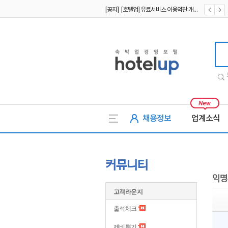
[공지] [호텔업] 유료서비스 이용약관 개정본2 (19.09.02)
[공지] [호텔업] 개인정보 처리방침 개정본2 (19.09.02)
호텔업
채용정보
업계소식
커뮤니티
익명
고객라운지
출석체크
제비뽑기