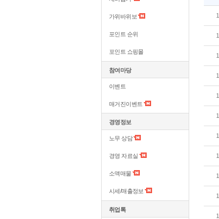
가위바위보
포인트 순위
포인트 쇼핑몰
참여마당
이벤트
매거진이벤트
경영정보
노무 상담
경영 자료실
소액매물
시세/매출정보
취업톡