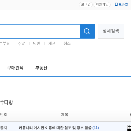
로그인
회원가입
모바일
로고
상세검색
부부팀
주말
당번
캐셔
청소
구매견적
부동산
수다방
번호
제목
공지
커뮤니티 게시판 이용에 대한 협조 및 당부 말씀
(41)