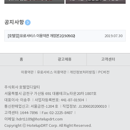
폰 증정
공지사항
[호텔업] 개인정보 처리방침 개정본1 (19.09.02)
2019.07.30
[호텔업] 유료서비스 이용약관 개정본2 (19.09.02)
2019.07.30
[호텔업] 개인정보 처리방침 개정본2 (19.09.02)
2019.07.30
홈
광고제휴
고객센터
이용약관
유료서비스 이용약관
개인정보처리방침
PC버전
주식회사 호텔업디알티
서울특별시 금천구 가산동 691 대륭테크노타운20차 1807호
대표이사: 이송주
사업자등록번호: 441-87-01934
통신판매업신고: 서울금천-1204 호
직업정보: J1206020200010
고객센터: 1644-7896
Fax: 02-2225-8487
이메일:
hdrt1109@hotelupdrt.com
Copyright ⓒ HotelupDRT Corp. All Right Reserved.