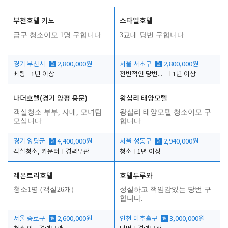
부천호텔 키노
스타일호텔
급구 청소이모 1명 구합니다.
3교대 당번 구합니다.
경기 부천시
월
2,800,000원
서울 서초구
월
2,800,000원
베팅
1년 이상
전반적인 당번업무
1년 이상
나더호텔(경기 양평 용문)
왕십리 태양모텔
객실청소 부부, 자매, 모녀팀
왕십리 태양모텔 청소이모 구
모십니다.
합니다.
경기 양평군
월
4,400,000원
서울 성동구
월
2,940,000원
객실청소, 카운터
경력무관
청소
1년 이상
레몬트리호텔
호텔두루와
청소1명 (객실26개)
성실하고 책임감있는 당번 구
합니다.
서울 종로구
월
2,600,000원
인천 미추홀구
월
3,000,000원