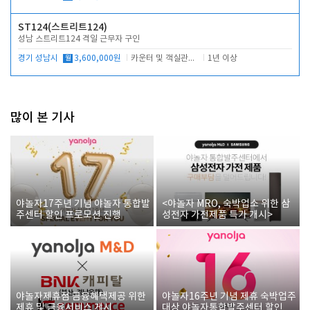
ST124(스트리트124)
성남 스트리트124 격일 근무자 구인
경기 성남시
월
3,600,000원
카운터 및 객실관리 전반
1년 이상
많이 본 기사
야놀자17주년 기념 야놀자 통합발
<야놀자 MRO, 숙박업소 위한 삼
주센터 할인 프로모션 진행
성전자 가전제품 특가 개시>
야놀자제휴점 금융혜택제공 위한
야놀자16주년 기념 제휴 숙박업주
제휴 및 금융서비스 게시
대상 야놀자통합발주센터 할인쿠