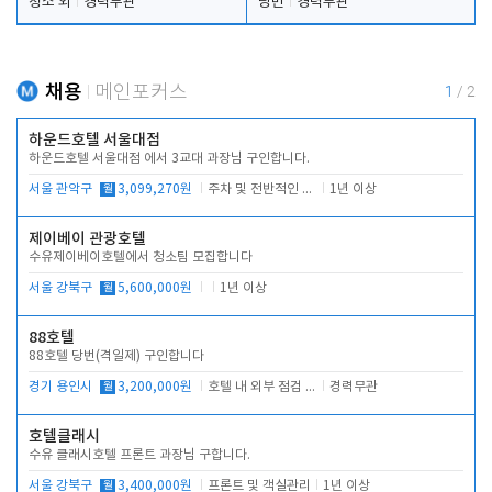
청소 외
경력무관
당번
경력무관
채용
메인포커스
1
/
2
하운드호텔 서울대점
하운드호텔 서울대점 에서 3교대 과장님 구인합니다.
서울 관악구
월
3,099,270원
주차 및 전반적인 당번업무
1년 이상
제이베이 관광호텔
수유제이베이호텔에서 청소팀 모집합니다
서울 강북구
월
5,600,000원
1년 이상
88호텔
88호텔 당번(격일제) 구인합니다
경기 용인시
월
3,200,000원
호텔 내 외부 점검 및 프런트 운영
경력무관
호텔클래시
수유 클래시호텔 프론트 과장님 구합니다.
서울 강북구
월
3,400,000원
프론트 및 객실관리
1년 이상