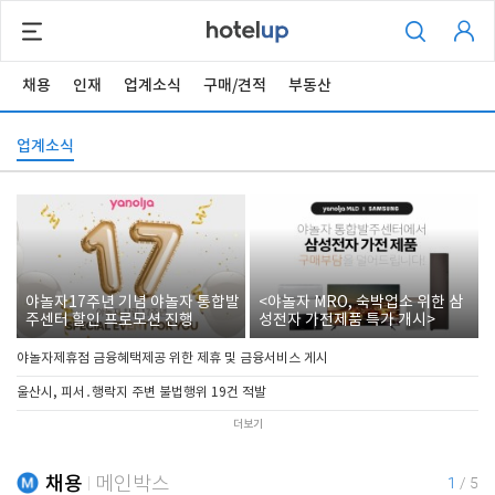
채용
인재
업계소식
구매/견적
부동산
업계소식
야놀자17주년 기념 야놀자 통합발
<야놀자 MRO, 숙박업소 위한 삼
주센터 할인 프로모션 진행
성전자 가전제품 특가 개시>
야놀자제휴점 금융혜택제공 위한 제휴 및 금융서비스 게시
울산시, 피서․행락지 주변 불법행위 19건 적발
더보기
채용
메인박스
1
/
5