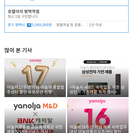
호텔야자 평택역점
청소 1팀 구인합니다
경기 평택시
월
5,000,000원
호텔객실 및 공용시설 청소 관리
1년 이상
많이 본 기사
야놀자17주년 기념 야놀자 통합발
<야놀자 MRO, 숙박업소 위한 삼
주센터 할인 프로모션 진행
성전자 가전제품 특가 개시>
야놀자제휴점 금융혜택제공 위한
야놀자16주년 기념 제휴 숙박업주
제휴 및 금융서비스 게시
대상 야놀자통합발주센터 할인쿠