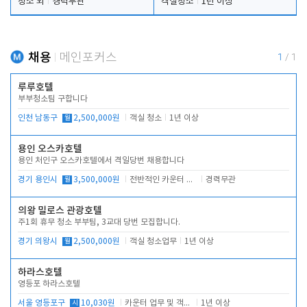
청소 외
경력무관
객실청소
1년 이상
채용
메인포커스
1
/
1
루루호텔
부부청소팀 구합니다
인천 남동구
월
2,500,000원
객실 청소
1년 이상
용인 오스카호텔
용인 처인구 오스카호텔에서 격일당번 채용합니다
경기 용인시
월
3,500,000원
전반적인 카운터 업무
경력무관
의왕 밀로스 관광호텔
주1회 휴무 청소 부부팀, 3교대 당번 모집합니다.
경기 의왕시
월
2,500,000원
객실 청소업무
1년 이상
하라스호텔
영등포 하라스호텔
서울 영등포구
시
10,030원
카운터 업무 및 객실관리(청소상태 확인, 객실판매)
1년 이상