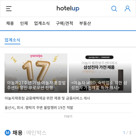
채용
인재
업계소식
구매/견적
부동산
업계소식
야놀자17주년 기념 야놀자 통합발
<야놀자 MRO, 숙박업소 위한 삼
주센터 할인 프로모션 진행
성전자 가전제품 특가 개시>
야놀자제휴점 금융혜택제공 위한 제휴 및 금융서비스 게시
울산시, 피서․행락지 주변 불법행위 19건 적발
더보기
채용
메인박스
1
/
3