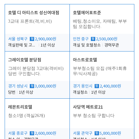
호텔 디 아티스트 성신여대점
호텔에어포트준
3교대 프론트(격,비,비)
베팅,청소이모, 자매팀, 부부
팀 모집합니다.
서울 성북구
월
2,900,000원
인천 중구
월
2,500,000원
객실판매 및 고객응대
1년 이상
객실 및 호텔청소
경력무관
그레이호텔 분당점
아스트로호텔
그레이 분당점 3교대(격비비)
부부청소팀 모집 (매주1회휴
당번 구인합니다.
무/식사제공)
경기 성남시
월
3,000,000원
경기 용인시
월
2,400,000원
당번
1년 이상
객실청소
1년 이상
레몬트리호텔
사당역 메트로21
청소1명 (객실26개)
부부 청소팀 구합니다
서울 종로구
월
2,600,000원
서울 관악구
월
5,800,000원