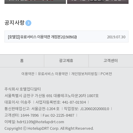
폰 증정
공지사항
[호텔업] 개인정보 처리방침 개정본1 (19.09.02)
2019.07.30
[호텔업] 유료서비스 이용약관 개정본2 (19.09.02)
2019.07.30
[호텔업] 개인정보 처리방침 개정본2 (19.09.02)
2019.07.30
홈
광고제휴
고객센터
이용약관
유료서비스 이용약관
개인정보처리방침
PC버전
주식회사 호텔업디알티
서울특별시 금천구 가산동 691 대륭테크노타운20차 1807호
대표이사: 이송주
사업자등록번호: 441-87-01934
통신판매업신고: 서울금천-1204 호
직업정보: J1206020200010
고객센터: 1644-7896
Fax: 02-2225-8487
이메일:
hdrt1109@hotelupdrt.com
Copyright ⓒ HotelupDRT Corp. All Right Reserved.