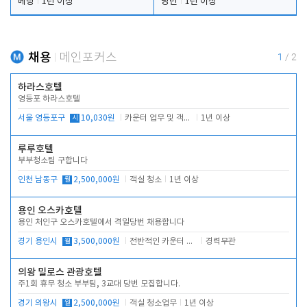
베팅
1년 이상
당번
1년 이상
채용
메인포커스
1
/
2
하라스호텔
영등포 하라스호텔
서울 영등포구
시
10,030원
카운터 업무 및 객실관리(청소상태 확인, 객실판매)
1년 이상
루루호텔
부부청소팀 구합니다
인천 남동구
월
2,500,000원
객실 청소
1년 이상
용인 오스카호텔
용인 처인구 오스카호텔에서 격일당번 채용합니다
경기 용인시
월
3,500,000원
전반적인 카운터 업무
경력무관
의왕 밀로스 관광호텔
주1회 휴무 청소 부부팀, 3교대 당번 모집합니다.
경기 의왕시
월
2,500,000원
객실 청소업무
1년 이상