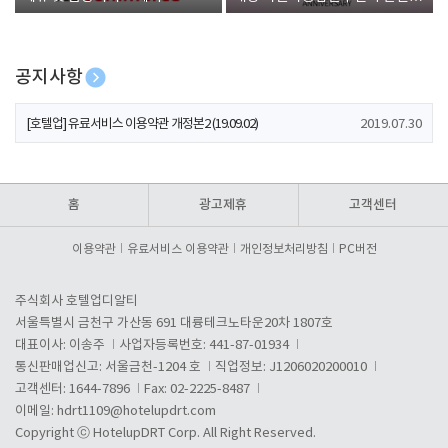
폰 증정
공지사항
[호텔업] 개인정보 처리방침 개정본1 (19.09.02)
2019.07.30
[호텔업] 유료서비스 이용약관 개정본2 (19.09.02)
2019.07.30
[호텔업] 개인정보 처리방침 개정본2 (19.09.02)
2019.07.30
홈
광고제휴
고객센터
이용약관
유료서비스 이용약관
개인정보처리방침
PC버전
주식회사 호텔업디알티
서울특별시 금천구 가산동 691 대륭테크노타운20차 1807호
대표이사: 이송주
사업자등록번호: 441-87-01934
통신판매업신고: 서울금천-1204 호
직업정보: J1206020200010
고객센터: 1644-7896
Fax: 02-2225-8487
이메일:
hdrt1109@hotelupdrt.com
Copyright ⓒ HotelupDRT Corp. All Right Reserved.