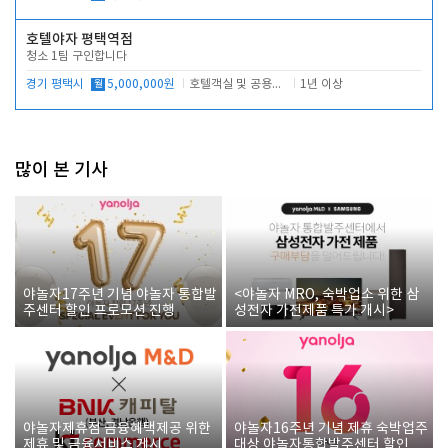
호텔야자 평택역점
청소 1팀 구인합니다
경기 평택시
월
5,000,000원
호텔객실 및 공용시설 청소 관리
1년 이상
많이 본 기사
야놀자17주년 기념 야놀자 통합발
<야놀자 MRO, 숙박업소 위한 삼
주센터 할인 프로모션 진행
성전자 가전제품 특가 개시>
야놀자제휴점 금융혜택제공 위한
야놀자16주년 기념 제휴 숙박업주
제휴 및 금융서비스 게시
대상 야놀자통합발주센터 할인쿠