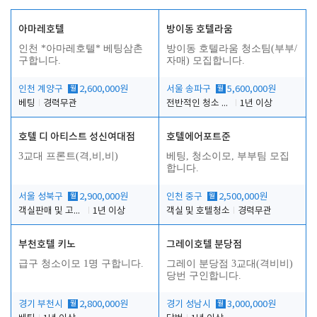
아마레호텔
방이동 호텔라움
인천 *아마레호텔* 베팅삼촌
방이동 호텔라움 청소팀(부부/
구합니다.
자매) 모집합니다.
인천 계양구
월
2,600,000원
서울 송파구
월
5,600,000원
베팅
경력무관
전반적인 청소 업무(객실청소.객실정리)
1년 이상
호텔 디 아티스트 성신여대점
호텔에어포트준
3교대 프론트(격,비,비)
베팅, 청소이모, 부부팀 모집
합니다.
서울 성북구
월
2,900,000원
인천 중구
월
2,500,000원
객실판매 및 고객응대
1년 이상
객실 및 호텔청소
경력무관
부천호텔 키노
그레이호텔 분당점
급구 청소이모 1명 구합니다.
그레이 분당점 3교대(격비비)
당번 구인합니다.
경기 부천시
월
2,800,000원
경기 성남시
월
3,000,000원