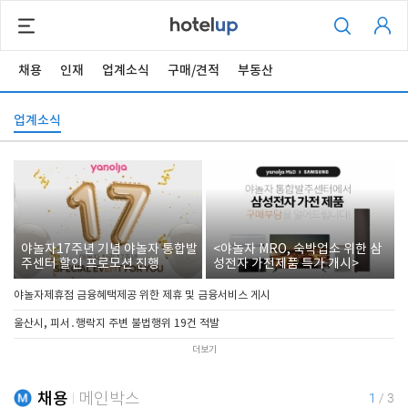
채용
인재
업계소식
구매/견적
부동산
업계소식
야놀자17주년 기념 야놀자 통합발
<야놀자 MRO, 숙박업소 위한 삼
주센터 할인 프로모션 진행
성전자 가전제품 특가 개시>
야놀자제휴점 금융혜택제공 위한 제휴 및 금융서비스 게시
울산시, 피서․행락지 주변 불법행위 19건 적발
더보기
채용
메인박스
1
/
3