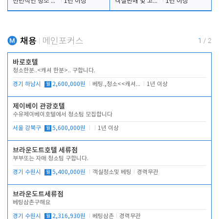
전반적인 청소 업무(객실청소.객실정리)
1년 이상
객실판매 및 고객응대
1년 이상
채용
메인포커스
1
/
2
바로호텔
청소한분..<캐셔 한분>.. 구합니다.
경기 하남시
월
2,600,000원
베팅.,청소<<캐셔 모셔봅니다.
1년 이상
제이베이 관광호텔
수유제이베이호텔에서 청소팀 모집합니다
서울 강북구
월
5,600,000원
1년 이상
브라운도트호텔 세류점
부부또는 자매 청소팀 구합니다.
경기 수원시
월
5,400,000원
객실청소및 베팅
경력무관
브라운도트세류점
베팅삼촌구해요
경기 수원시
월
2,316,930원
베팅삼촌
경력무관