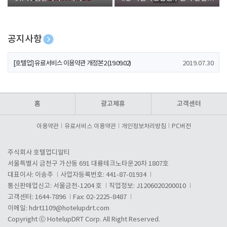
폰 증정
공지사항
[호텔업] 개인정보 처리방침 개정본1 (19.09.02)
2019.07.30
[호텔업] 유료서비스 이용약관 개정본2 (19.09.02)
2019.07.30
[호텔업] 개인정보 처리방침 개정본2 (19.09.02)
2019.07.30
홈
광고제휴
고객센터
이용약관
유료서비스 이용약관
개인정보처리방침
PC버전
주식회사 호텔업디알티
서울특별시 금천구 가산동 691 대륭테크노타운20차 1807호
대표이사: 이송주
사업자등록번호: 441-87-01934
통신판매업신고: 서울금천-1204 호
직업정보: J1206020200010
고객센터: 1644-7896
Fax: 02-2225-8487
이메일:
hdrt1109@hotelupdrt.com
Copyright ⓒ HotelupDRT Corp. All Right Reserved.