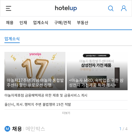
채용
인재
업계소식
구매/견적
부동산
업계소식
야놀자17주년 기념 야놀자 통합발
<야놀자 MRO, 숙박업소 위한 삼
주센터 할인 프로모션 진행
성전자 가전제품 특가 개시>
야놀자제휴점 금융혜택제공 위한 제휴 및 금융서비스 게시
울산시, 피서․행락지 주변 불법행위 19건 적발
더보기
채용
메인박스
1
/
4