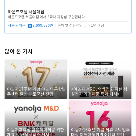
하운드호텔 서울대점
하운드호텔 서울대점 에서 3교대 과장님 구인합니다.
서울 관악구
월
3,099,270원
주차 및 전반적인 당번업무
1년 이상
많이 본 기사
야놀자17주년 기념 야놀자 통합발
<야놀자 MRO, 숙박업소 위한 삼
주센터 할인 프로모션 진행
성전자 가전제품 특가 개시>
야놀자제휴점 금융혜택제공 위한
야놀자16주년 기념 제휴 숙박업주
제휴 및 금융서비스 게시
대상 야놀자통합발주센터 할인쿠