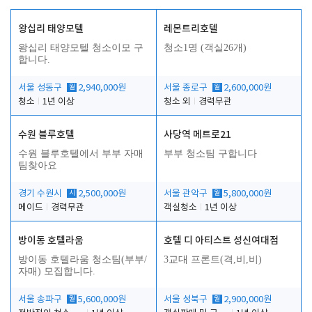
왕십리 태양모텔
레몬트리호텔
왕십리 태양모텔 청소이모 구
청소1명 (객실26개)
합니다.
서울 성동구
월
2,940,000원
서울 종로구
월
2,600,000원
청소
1년 이상
청소 외
경력무관
수원 블루호텔
사당역 메트로21
수원 블루호텔에서 부부 자매
부부 청소팀 구합니다
팀찾아요
경기 수원시
시
2,500,000원
서울 관악구
월
5,800,000원
메이드
경력무관
객실청소
1년 이상
방이동 호텔라움
호텔 디 아티스트 성신여대점
방이동 호텔라움 청소팀(부부/
3교대 프론트(격,비,비)
자매) 모집합니다.
서울 송파구
월
5,600,000원
서울 성북구
월
2,900,000원