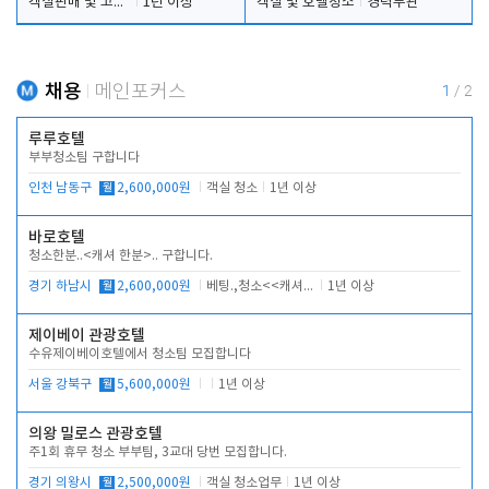
객실판매 및 고객응대
1년 이상
객실 및 호텔청소
경력무관
채용
메인포커스
1
/
2
루루호텔
부부청소팀 구합니다
인천 남동구
월
2,600,000원
객실 청소
1년 이상
바로호텔
청소한분..<캐셔 한분>.. 구합니다.
경기 하남시
월
2,600,000원
베팅.,청소<<캐셔 모셔봅니다.
1년 이상
제이베이 관광호텔
수유제이베이호텔에서 청소팀 모집합니다
서울 강북구
월
5,600,000원
1년 이상
의왕 밀로스 관광호텔
주1회 휴무 청소 부부팀, 3교대 당번 모집합니다.
경기 의왕시
월
2,500,000원
객실 청소업무
1년 이상