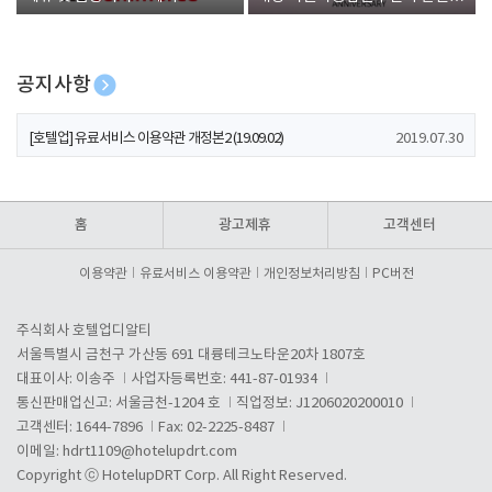
폰 증정
공지사항
[호텔업] 개인정보 처리방침 개정본1 (19.09.02)
2019.07.30
[호텔업] 유료서비스 이용약관 개정본2 (19.09.02)
2019.07.30
[호텔업] 개인정보 처리방침 개정본2 (19.09.02)
2019.07.30
홈
광고제휴
고객센터
이용약관
유료서비스 이용약관
개인정보처리방침
PC버전
주식회사 호텔업디알티
서울특별시 금천구 가산동 691 대륭테크노타운20차 1807호
대표이사: 이송주
사업자등록번호: 441-87-01934
통신판매업신고: 서울금천-1204 호
직업정보: J1206020200010
고객센터: 1644-7896
Fax: 02-2225-8487
이메일:
hdrt1109@hotelupdrt.com
Copyright ⓒ HotelupDRT Corp. All Right Reserved.