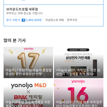
브라운도트호텔 세류점
부부또는 자매 청소팀 구합니다.
경기 수원시
월
5,400,000원
객실청소및 베팅
경력무관
많이 본 기사
야놀자17주년 기념 야놀자 통합발
<야놀자 MRO, 숙박업소 위한 삼
주센터 할인 프로모션 진행
성전자 가전제품 특가 개시>
야놀자제휴점 금융혜택제공 위한
야놀자16주년 기념 제휴 숙박업주
제휴 및 금융서비스 게시
대상 야놀자통합발주센터 할인쿠