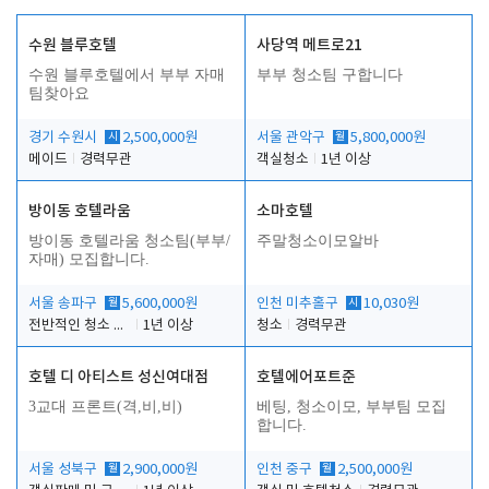
수원 블루호텔
사당역 메트로21
수원 블루호텔에서 부부 자매
부부 청소팀 구합니다
팀찾아요
경기 수원시
시
2,500,000원
서울 관악구
월
5,800,000원
메이드
경력무관
객실청소
1년 이상
방이동 호텔라움
소마호텔
방이동 호텔라움 청소팀(부부/
주말청소이모알바
자매) 모집합니다.
서울 송파구
월
5,600,000원
인천 미추홀구
시
10,030원
전반적인 청소 업무(객실청소.객실정리)
1년 이상
청소
경력무관
호텔 디 아티스트 성신여대점
호텔에어포트준
3교대 프론트(격,비,비)
베팅, 청소이모, 부부팀 모집
합니다.
서울 성북구
월
2,900,000원
인천 중구
월
2,500,000원