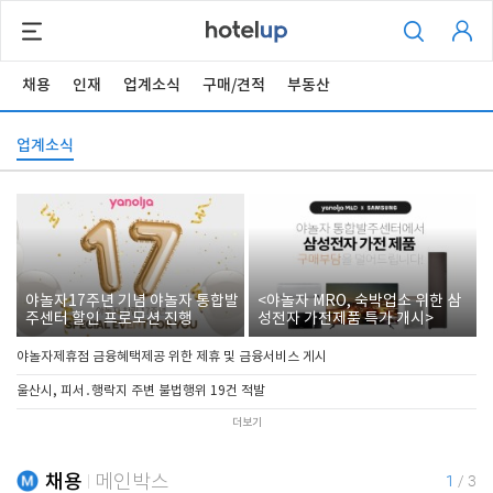
채용
인재
업계소식
구매/견적
부동산
업계소식
야놀자17주년 기념 야놀자 통합발
<야놀자 MRO, 숙박업소 위한 삼
주센터 할인 프로모션 진행
성전자 가전제품 특가 개시>
야놀자제휴점 금융혜택제공 위한 제휴 및 금융서비스 게시
울산시, 피서․행락지 주변 불법행위 19건 적발
더보기
채용
메인박스
1
/
3