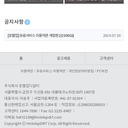
폰 증정
공지사항
[호텔업] 개인정보 처리방침 개정본1 (19.09.02)
2019.07.30
[호텔업] 유료서비스 이용약관 개정본2 (19.09.02)
2019.07.30
[호텔업] 개인정보 처리방침 개정본2 (19.09.02)
2019.07.30
홈
광고제휴
고객센터
이용약관
유료서비스 이용약관
개인정보처리방침
PC버전
주식회사 호텔업디알티
서울특별시 금천구 가산동 691 대륭테크노타운20차 1807호
대표이사: 이송주
사업자등록번호: 441-87-01934
통신판매업신고: 서울금천-1204 호
직업정보: J1206020200010
고객센터: 1644-7896
Fax: 02-2225-8487
이메일:
hdrt1109@hotelupdrt.com
Copyright ⓒ HotelupDRT Corp. All Right Reserved.