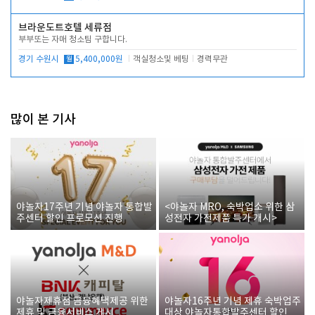
브라운도트호텔 세류점
부부또는 자매 청소팀 구합니다.
경기 수원시
월
5,400,000원
객실청소및 베팅
경력무관
많이 본 기사
야놀자17주년 기념 야놀자 통합발
<야놀자 MRO, 숙박업소 위한 삼
주센터 할인 프로모션 진행
성전자 가전제품 특가 개시>
야놀자제휴점 금융혜택제공 위한
야놀자16주년 기념 제휴 숙박업주
제휴 및 금융서비스 게시
대상 야놀자통합발주센터 할인쿠