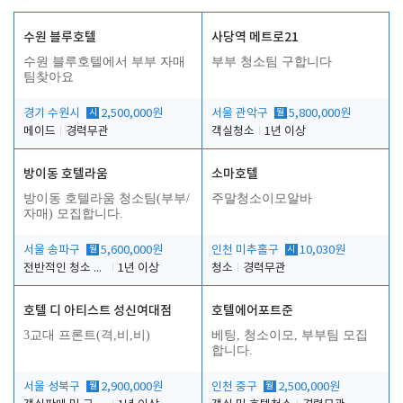
수원 블루호텔
사당역 메트로21
수원 블루호텔에서 부부 자매
부부 청소팀 구합니다
팀찾아요
경기 수원시
시
2,500,000원
서울 관악구
월
5,800,000원
메이드
경력무관
객실청소
1년 이상
방이동 호텔라움
소마호텔
방이동 호텔라움 청소팀(부부/
주말청소이모알바
자매) 모집합니다.
서울 송파구
월
5,600,000원
인천 미추홀구
시
10,030원
전반적인 청소 업무(객실청소.객실정리)
1년 이상
청소
경력무관
호텔 디 아티스트 성신여대점
호텔에어포트준
3교대 프론트(격,비,비)
베팅, 청소이모, 부부팀 모집
합니다.
서울 성북구
월
2,900,000원
인천 중구
월
2,500,000원