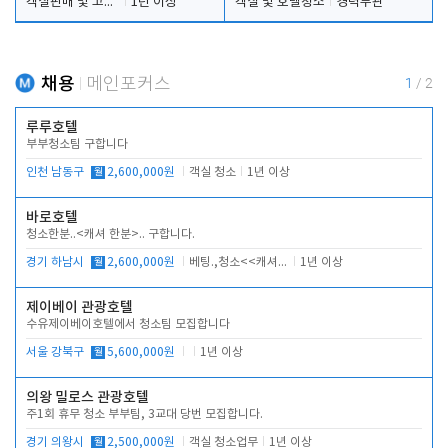
객실판매 및 고객응대
1년 이상
객실 및 호텔청소
경력무관
채용
메인포커스
1
/
2
루루호텔
부부청소팀 구합니다
인천 남동구
월
2,600,000원
객실 청소
1년 이상
바로호텔
청소한분..<캐셔 한분>.. 구합니다.
경기 하남시
월
2,600,000원
베팅.,청소<<캐셔 모셔봅니다.
1년 이상
제이베이 관광호텔
수유제이베이호텔에서 청소팀 모집합니다
서울 강북구
월
5,600,000원
1년 이상
의왕 밀로스 관광호텔
주1회 휴무 청소 부부팀, 3교대 당번 모집합니다.
경기 의왕시
월
2,500,000원
객실 청소업무
1년 이상