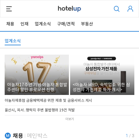
채용
인재
업계소식
구매/견적
부동산
업계소식
야놀자17주년 기념 야놀자 통합발
<야놀자 MRO, 숙박업소 위한 삼
주센터 할인 프로모션 진행
성전자 가전제품 특가 개시>
야놀자제휴점 금융혜택제공 위한 제휴 및 금융서비스 게시
울산시, 피서․행락지 주변 불법행위 19건 적발
더보기
채용
메인박스
1
/
3