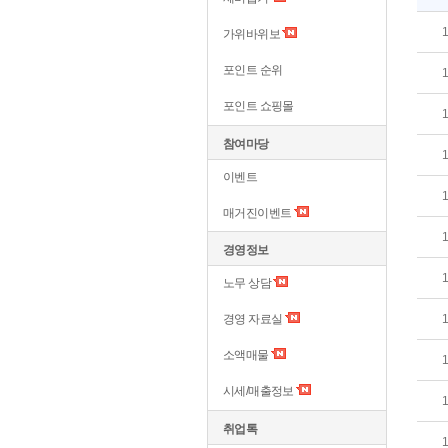
가위바위보
포인트 순위
포인트 쇼핑몰
참여마당
이벤트
매거진이벤트
경영정보
노무 상담
경영 자료실
소액매물
시세/매출정보
취업톡