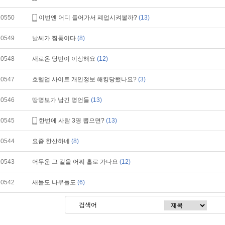
10550
이번엔 어디 들어가서 폐업시켜볼까?
(13)
10549
날씨가 찜통이다
(8)
10548
새로온 당번이 이상해요
(12)
10547
호텔업 사이트 개인정보 해킹당했나요?
(3)
10546
땅명보가 남긴 명언들
(13)
10545
한번에 사람 3명 뽑으면?
(13)
10544
요즘 한산하네
(8)
10543
어두운 그 길을 어찌 홀로 가나요
(12)
10542
새들도 나무들도
(6)