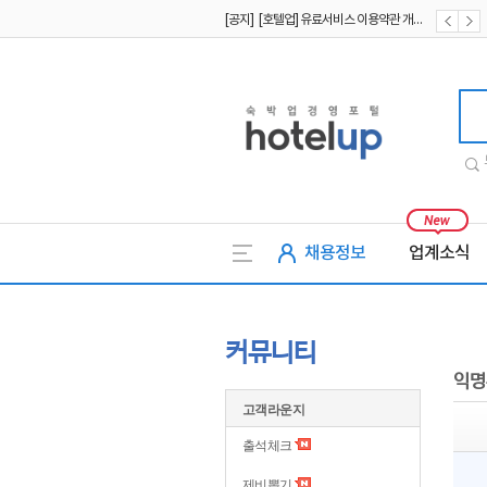
[공지] [호텔업] 유료서비스 이용약관 개정본2 (19.09.02)
[공지] [호텔업] 개인정보 처리방침 개정본2 (19.09.02)
호텔업
채용정보
업계소식
커뮤니티
익명
고객라운지
출석체크
제비뽑기