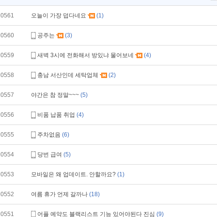
10561
오늘이 가장 덥다네요
(1)
10560
공주는
(3)
10559
새벽 3시에 전화해서 방있냐 물어보네
(4)
10558
충남 서산인데 세탁업체
(2)
10557
야간은 참 정말~~~
(5)
10556
비품 납품 취업
(4)
10555
주차없음
(6)
10554
당번 급여
(5)
10553
모바일은 왜 업데이트. 안할까요?
(1)
10552
여름 휴가 언제 갈까나
(18)
10551
어플 예약도 블랙리스트 기능 있어야된다 진심
(9)