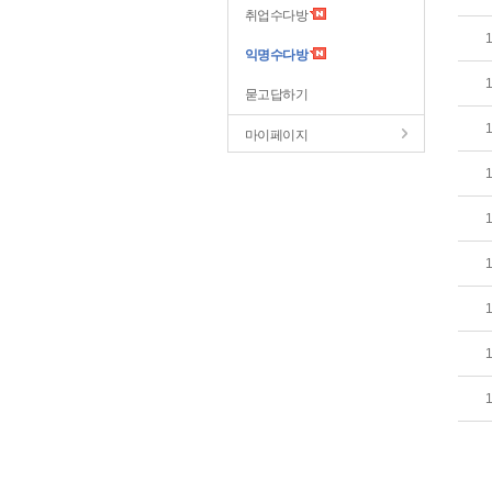
취업수다방
익명수다방
묻고답하기
마이페이지