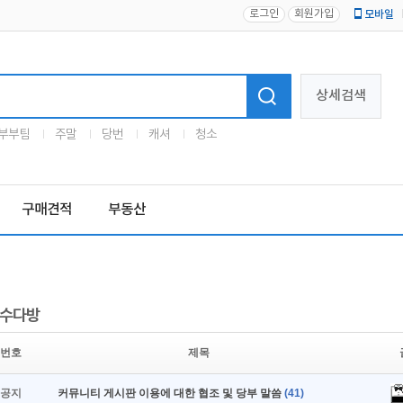
로그인
회원가입
모바일
로고
상세검색
부부팀
주말
당번
캐셔
청소
구매견적
부동산
수다방
번호
제목
공지
커뮤니티 게시판 이용에 대한 협조 및 당부 말씀
(41)