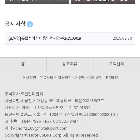
폰 증정
공지사항
[호텔업] 개인정보 처리방침 개정본1 (19.09.02)
2019.07.30
[호텔업] 유료서비스 이용약관 개정본2 (19.09.02)
2019.07.30
[호텔업] 개인정보 처리방침 개정본2 (19.09.02)
2019.07.30
홈
광고제휴
고객센터
이용약관
유료서비스 이용약관
개인정보처리방침
PC버전
주식회사 호텔업디알티
서울특별시 금천구 가산동 691 대륭테크노타운20차 1807호
대표이사: 이송주
사업자등록번호: 441-87-01934
통신판매업신고: 서울금천-1204 호
직업정보: J1206020200010
고객센터: 1644-7896
Fax: 02-2225-8487
이메일:
hdrt1109@hotelupdrt.com
Copyright ⓒ HotelupDRT Corp. All Right Reserved.