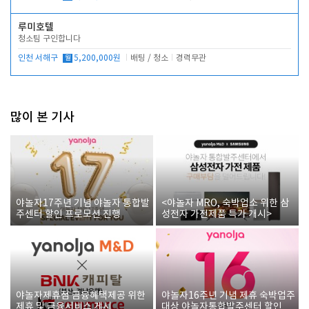
루미호텔
청소팀 구인합니다
인천 서해구
월
5,200,000원
배팅 / 청소
경력무관
많이 본 기사
야놀자17주년 기념 야놀자 통합발
<야놀자 MRO, 숙박업소 위한 삼
주센터 할인 프로모션 진행
성전자 가전제품 특가 개시>
야놀자제휴점 금융혜택제공 위한
야놀자16주년 기념 제휴 숙박업주
제휴 및 금융서비스 게시
대상 야놀자통합발주센터 할인쿠