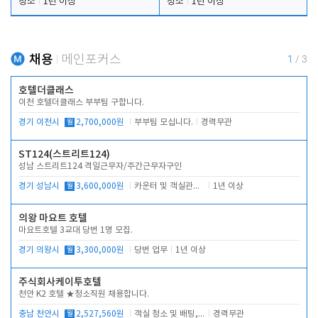
청소
1년 이상
청소
1년 이상
채용
메인포커스
1
/
3
호텔더클래스
이천 호텔더클래스 부부팀 구합니다.
경기 이천시
월
2,700,000원
부부팀 모십니다.
경력무관
ST124(스트리트124)
성남 스트리트124 격일근무자/주간근무자구인
경기 성남시
월
3,600,000원
카운터 및 객실관리 전반
1년 이상
의왕 마요트 호텔
마요트호텔 3교대 당번 1명 모집.
경기 의왕시
월
3,300,000원
당번 업무
1년 이상
주식회사케이투호텔
천안 K2 호텔 ★청소직원 채용합니다.
충남 천안시
월
2,527,560원
객실 청소 및 배팅, 주변 시설 청소
경력무관