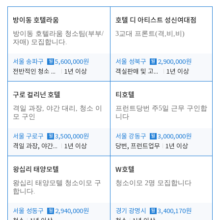
방이동 호텔라움
호텔 디 아티스트 성신여대점
방이동 호텔라움 청소팀(부부/
3교대 프론트(격,비,비)
자매) 모집합니다.
서울 송파구
월
5,600,000원
서울 성북구
월
2,900,000원
전반적인 청소 업무(객실청소.객실정리)
1년 이상
객실판매 및 고객응대
1년 이상
구로 컬리넌 호텔
티호텔
격일 과장, 야간 대리, 청소 이
프런트당번 주5일 근무 구인합
모 구인
니다
서울 구로구
월
3,500,000원
서울 강동구
월
3,000,000원
격일 과장, 야간 대리, 청소 이모
1년 이상
당번, 프런트업무
1년 이상
왕십리 태양모텔
W호텔
왕십리 태양모텔 청소이모 구
청소이모 2명 모집합니다
합니다.
서울 성동구
월
2,940,000원
경기 광명시
월
3,400,170원