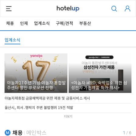
채용
인재
업계소식
구매/견적
부동산
업계소식
야놀자17주년 기념 야놀자 통합발
<야놀자 MRO, 숙박업소 위한 삼
주센터 할인 프로모션 진행
성전자 가전제품 특가 개시>
야놀자제휴점 금융혜택제공 위한 제휴 및 금융서비스 게시
울산시, 피서․행락지 주변 불법행위 19건 적발
더보기
채용
메인박스
1
/
6