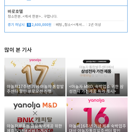
바로호텔
청소한분..<캐셔 한분>.. 구합니다.
경기 하남시
월
2,600,000원
베팅.,청소<<캐셔 모셔봅니다.
1년 이상
많이 본 기사
야놀자17주년 기념 야놀자 통합발
<야놀자 MRO, 숙박업소 위한 삼
주센터 할인 프로모션 진행
성전자 가전제품 특가 개시>
야놀자제휴점 금융혜택제공 위한
야놀자16주년 기념 제휴 숙박업주
제휴 및 금융서비스 게시
대상 야놀자통합발주센터 할인쿠