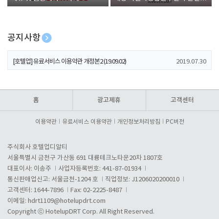
폰 증정
공지사항
[호텔업] 개인정보 처리방침 개정본1 (19.09.02)
2019.07.30
[호텔업] 유료서비스 이용약관 개정본2 (19.09.02)
2019.07.30
[호텔업] 개인정보 처리방침 개정본2 (19.09.02)
2019.07.30
홈
광고제휴
고객센터
이용약관
유료서비스 이용약관
개인정보처리방침
PC버전
주식회사 호텔업디알티
서울특별시 금천구 가산동 691 대륭테크노타운20차 1807호
대표이사: 이송주
사업자등록번호: 441-87-01934
통신판매업신고: 서울금천-1204 호
직업정보: J1206020200010
고객센터: 1644-7896
Fax: 02-2225-8487
이메일:
hdrt1109@hotelupdrt.com
Copyright ⓒ HotelupDRT Corp. All Right Reserved.