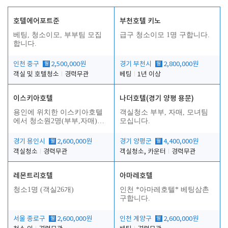
호텔에어포트준
부천호텔 키노
베팅, 청소이모, 부부팀 모집
급구 청소이모 1명 구합니다.
합니다.
인천 중구
월
2,500,000원
경기 부천시
월
2,800,000원
객실 및 호텔청소
경력무관
베팅
1년 이상
이스키아호텔
나더호텔(경기 양평 용문)
용인에 위치한 이스키아호텔
객실청소 부부, 자매, 모녀팀
에서 청소원2명(부부,자매)을
모십니다.
모집합니다..
경기 용인시
월
2,600,000원
경기 양평군
월
4,400,000원
객실청소
경력무관
객실청소, 카운터
경력무관
레몬트리호텔
아마레호텔
청소1명 (객실26개)
인천 *아마레호텔* 베팅삼촌
구합니다.
서울 종로구
월
2,600,000원
인천 계양구
월
2,600,000원