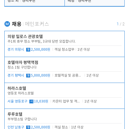
청소 외
경력무관
베팅
경력무관
채용
메인포커스
1
/
2
의왕 밀로스 관광호텔
주1회 휴무 청소 부부팀, 3교대 당번 모집합니다.
경기 의왕시
월
2,500,000원
객실 청소업무
1년 이상
호텔야자 평택역점
청소 1팀 구인합니다
경기 평택시
월
5,000,000원
호텔객실 및 공용시설 청소 관리
1년 이상
하라스호텔
영등포 하라스호텔
서울 영등포구
시
10,030원
카운터 업무 및 객실관리(청소상태 확인, 객실판매)
1년 이상
루루호텔
부부청소팀 구합니다
인천 남동구
월
2,500,000원
객실 청소
1년 이상