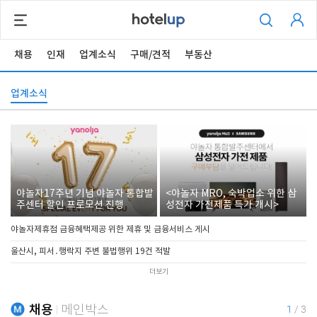
채용
인재
업계소식
구매/견적
부동산
업계소식
야놀자17주년 기념 야놀자 통합발
<야놀자 MRO, 숙박업소 위한 삼
주센터 할인 프로모션 진행
성전자 가전제품 특가 개시>
야놀자제휴점 금융혜택제공 위한 제휴 및 금융서비스 게시
울산시, 피서․행락지 주변 불법행위 19건 적발
더보기
채용
메인박스
1
/
3