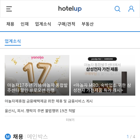
채용
인재
업계소식
구매/견적
부동산
업계소식
야놀자17주년 기념 야놀자 통합발
<야놀자 MRO, 숙박업소 위한 삼
주센터 할인 프로모션 진행
성전자 가전제품 특가 개시>
야놀자제휴점 금융혜택제공 위한 제휴 및 금융서비스 게시
울산시, 피서․행락지 주변 불법행위 19건 적발
더보기
채용
메인박스
1
/
4