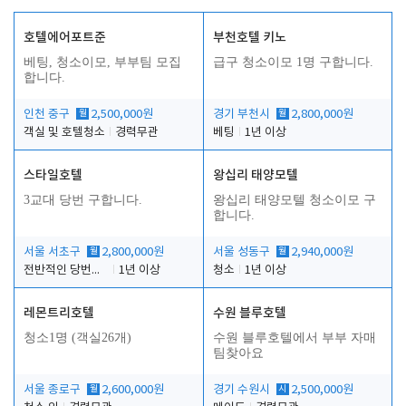
호텔에어포트준
부천호텔 키노
베팅, 청소이모, 부부팀 모집
급구 청소이모 1명 구합니다.
합니다.
인천 중구
월
2,500,000원
경기 부천시
월
2,800,000원
객실 및 호텔청소
경력무관
베팅
1년 이상
스타일호텔
왕십리 태양모텔
3교대 당번 구합니다.
왕십리 태양모텔 청소이모 구
합니다.
서울 서초구
월
2,800,000원
서울 성동구
월
2,940,000원
전반적인 당번업무
1년 이상
청소
1년 이상
레몬트리호텔
수원 블루호텔
청소1명 (객실26개)
수원 블루호텔에서 부부 자매
팀찾아요
서울 종로구
월
2,600,000원
경기 수원시
시
2,500,000원