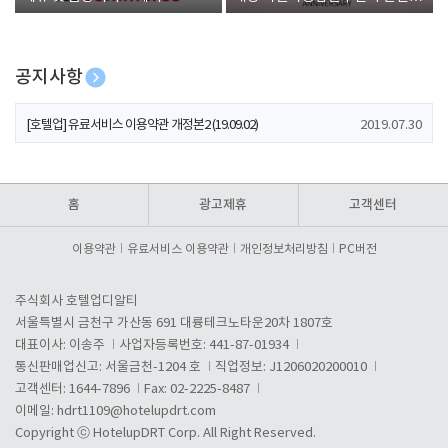
폰 증정
공지사항
[호텔업] 개인정보 처리방침 개정본1 (19.09.02)
2019.07.30
[호텔업] 유료서비스 이용약관 개정본2 (19.09.02)
2019.07.30
[호텔업] 개인정보 처리방침 개정본2 (19.09.02)
2019.07.30
홈
광고제휴
고객센터
이용약관
유료서비스 이용약관
개인정보처리방침
PC버전
주식회사 호텔업디알티
서울특별시 금천구 가산동 691 대륭테크노타운20차 1807호
대표이사: 이송주
사업자등록번호: 441-87-01934
통신판매업신고: 서울금천-1204 호
직업정보: J1206020200010
고객센터: 1644-7896
Fax: 02-2225-8487
이메일:
hdrt1109@hotelupdrt.com
Copyright ⓒ HotelupDRT Corp. All Right Reserved.