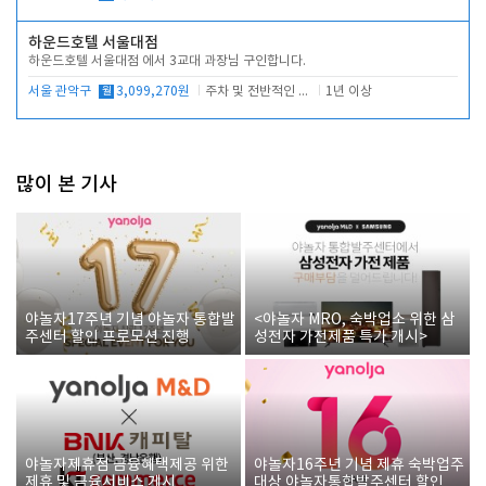
하운드호텔 서울대점
하운드호텔 서울대점 에서 3교대 과장님 구인합니다.
서울 관악구
월
3,099,270원
주차 및 전반적인 당번업무
1년 이상
많이 본 기사
야놀자17주년 기념 야놀자 통합발
<야놀자 MRO, 숙박업소 위한 삼
주센터 할인 프로모션 진행
성전자 가전제품 특가 개시>
야놀자제휴점 금융혜택제공 위한
야놀자16주년 기념 제휴 숙박업주
제휴 및 금융서비스 게시
대상 야놀자통합발주센터 할인쿠