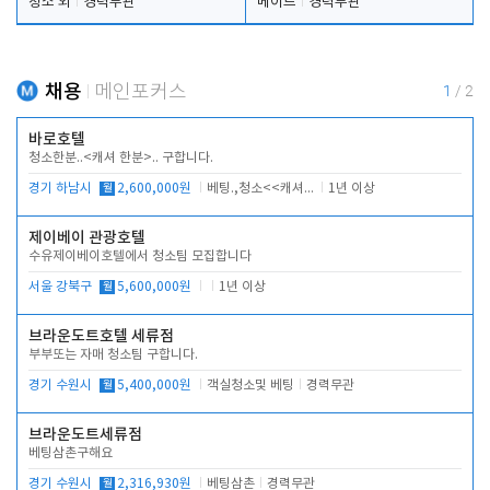
청소 외
경력무관
메이드
경력무관
채용
메인포커스
1
/
2
바로호텔
청소한분..<캐셔 한분>.. 구합니다.
경기 하남시
월
2,600,000원
베팅.,청소<<캐셔 모셔봅니다.
1년 이상
제이베이 관광호텔
수유제이베이호텔에서 청소팀 모집합니다
서울 강북구
월
5,600,000원
1년 이상
브라운도트호텔 세류점
부부또는 자매 청소팀 구합니다.
경기 수원시
월
5,400,000원
객실청소및 베팅
경력무관
브라운도트세류점
베팅삼촌구해요
경기 수원시
월
2,316,930원
베팅삼촌
경력무관