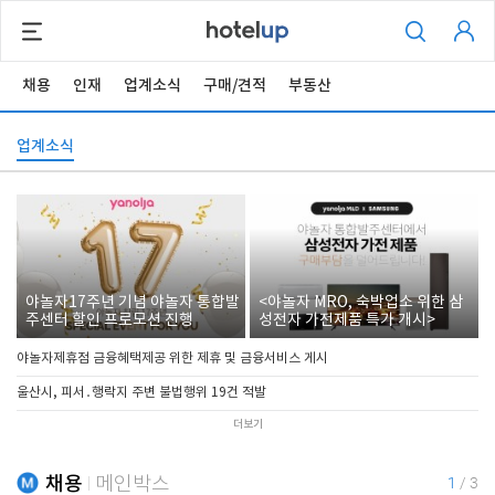
채용
인재
업계소식
구매/견적
부동산
업계소식
야놀자17주년 기념 야놀자 통합발
<야놀자 MRO, 숙박업소 위한 삼
주센터 할인 프로모션 진행
성전자 가전제품 특가 개시>
야놀자제휴점 금융혜택제공 위한 제휴 및 금융서비스 게시
울산시, 피서․행락지 주변 불법행위 19건 적발
더보기
채용
메인박스
1
/
3