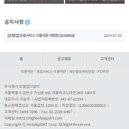
폰 증정
공지사항
[호텔업] 개인정보 처리방침 개정본1 (19.09.02)
2019.07.30
[호텔업] 유료서비스 이용약관 개정본2 (19.09.02)
2019.07.30
[호텔업] 개인정보 처리방침 개정본2 (19.09.02)
2019.07.30
홈
광고제휴
고객센터
이용약관
유료서비스 이용약관
개인정보처리방침
PC버전
주식회사 호텔업디알티
서울특별시 금천구 가산동 691 대륭테크노타운20차 1807호
대표이사: 이송주
사업자등록번호: 441-87-01934
통신판매업신고: 서울금천-1204 호
직업정보: J1206020200010
고객센터: 1644-7896
Fax: 02-2225-8487
이메일:
hdrt1109@hotelupdrt.com
Copyright ⓒ HotelupDRT Corp. All Right Reserved.