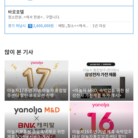
바로호텔
청소한분..<캐셔 한분>.. 구합니다.
경기 하남시
월
2,600,000원
베팅.,청소<<캐셔 모셔봅니다.
1년 이상
많이 본 기사
야놀자17주년 기념 야놀자 통합발
<야놀자 MRO, 숙박업소 위한 삼
주센터 할인 프로모션 진행
성전자 가전제품 특가 개시>
야놀자제휴점 금융혜택제공 위한
야놀자16주년 기념 제휴 숙박업주
제휴 및 금융서비스 게시
대상 야놀자통합발주센터 할인쿠