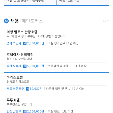
객실 및 호텔청소
경력무관
베팅
1년 이상
채용
메인포커스
1
/
2
의왕 밀로스 관광호텔
주1회 휴무 청소 부부팀, 3교대 당번 모집합니다.
경기 의왕시
월
2,500,000원
객실 청소업무
1년 이상
호텔야자 평택역점
청소 1팀 구인합니다
경기 평택시
월
5,000,000원
호텔객실 및 공용시설 청소 관리
1년 이상
하라스호텔
영등포 하라스호텔
서울 영등포구
시
10,030원
카운터 업무 및 객실관리(청소상태 확인, 객실판매)
1년 이상
루루호텔
부부청소팀 구합니다
인천 남동구
월
2,600,000원
객실 청소
1년 이상