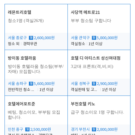
레몬트리호텔
사당역 메트로21
청소1명 (객실26개)
부부 청소팀 구합니다
서울 종로구
월
2,600,000원
서울 관악구
월
5,800,000원
청소 외
경력무관
객실청소
1년 이상
방이동 호텔라움
호텔 디 아티스트 성신여대점
방이동 호텔라움 청소팀(부부/
3교대 프론트(격,비,비)
자매) 모집합니다.
서울 송파구
월
5,600,000원
서울 성북구
월
2,900,000원
전반적인 청소 업무(객실청소.객실정리)
1년 이상
객실판매 및 고객응대
1년 이상
호텔에어포트준
부천호텔 키노
베팅, 청소이모, 부부팀 모집
급구 청소이모 1명 구합니다.
합니다.
인천 중구
월
2,500,000원
경기 부천시
월
2,800,000원