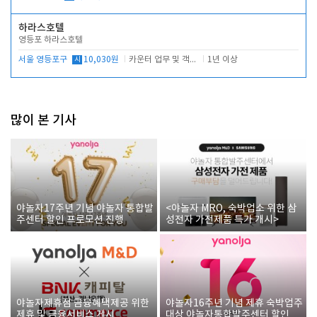
하라스호텔
영등포 하라스호텔
서울 영등포구
시
10,030원
카운터 업무 및 객실관리(청소상태 확인, 객실판매)
1년 이상
많이 본 기사
야놀자17주년 기념 야놀자 통합발
<야놀자 MRO, 숙박업소 위한 삼
주센터 할인 프로모션 진행
성전자 가전제품 특가 개시>
야놀자제휴점 금융혜택제공 위한
야놀자16주년 기념 제휴 숙박업주
제휴 및 금융서비스 게시
대상 야놀자통합발주센터 할인쿠