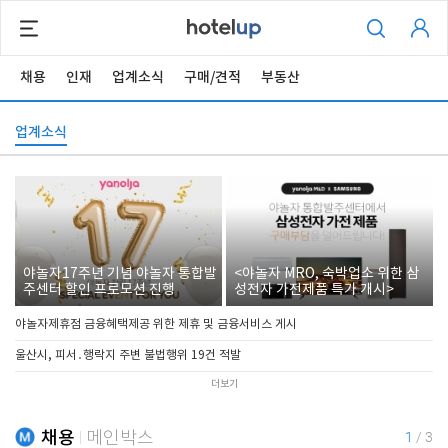
채용
인재
업계소식
구매/견적
부동산
업계소식
야놀자17주년 기념 야놀자 통합발
<야놀자 MRO, 숙박업소 위한 삼
주센터 할인 프로모션 진행
성전자 가전제품 특가 개시>
야놀자제휴점 금융혜택제공 위한 제휴 및 금융서비스 게시
울산시, 피서․행락지 주변 불법행위 19건 적발
더보기
채용
메인박스
1
/
3