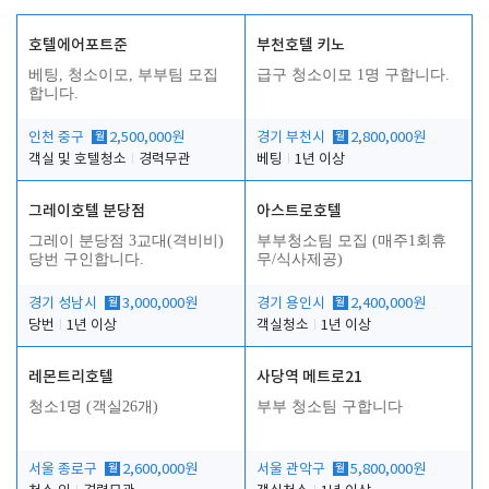
호텔에어포트준
부천호텔 키노
베팅, 청소이모, 부부팀 모집
급구 청소이모 1명 구합니다.
합니다.
인천 중구
월
2,500,000원
경기 부천시
월
2,800,000원
객실 및 호텔청소
경력무관
베팅
1년 이상
그레이호텔 분당점
아스트로호텔
그레이 분당점 3교대(격비비)
부부청소팀 모집 (매주1회휴
당번 구인합니다.
무/식사제공)
경기 성남시
월
3,000,000원
경기 용인시
월
2,400,000원
당번
1년 이상
객실청소
1년 이상
레몬트리호텔
사당역 메트로21
청소1명 (객실26개)
부부 청소팀 구합니다
서울 종로구
월
2,600,000원
서울 관악구
월
5,800,000원