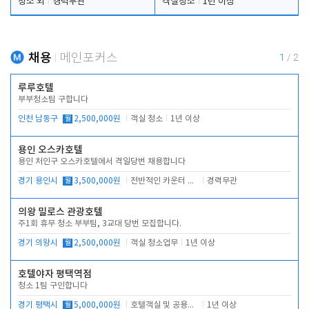
청소 외
경력무관
객실청소
1년 이상
채용
메인포커스
1
/
2
루루호텔
부부청소팀 구합니다
인천 남동구
월
2,500,000원
객실 청소
1년 이상
용인 오스카호텔
용인 처인구 오스카호텔에서 격일당번 채용합니다
경기 용인시
월
3,500,000원
전반적인 카운터 업무
경력무관
의왕 밀로스 관광호텔
주1회 휴무 청소 부부팀, 3교대 당번 모집합니다.
경기 의왕시
월
2,500,000원
객실 청소업무
1년 이상
호텔야자 평택역점
청소 1팀 구인합니다
경기 평택시
월
5,000,000원
호텔객실 및 공용시설 청소 관리
1년 이상