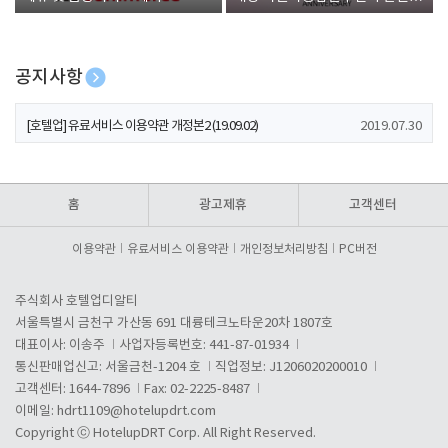
폰 증정
공지사항
[호텔업] 개인정보 처리방침 개정본1 (19.09.02)
2019.07.30
[호텔업] 유료서비스 이용약관 개정본2 (19.09.02)
2019.07.30
[호텔업] 개인정보 처리방침 개정본2 (19.09.02)
2019.07.30
홈
광고제휴
고객센터
이용약관
유료서비스 이용약관
개인정보처리방침
PC버전
주식회사 호텔업디알티
서울특별시 금천구 가산동 691 대륭테크노타운20차 1807호
대표이사: 이송주
사업자등록번호: 441-87-01934
통신판매업신고: 서울금천-1204 호
직업정보: J1206020200010
고객센터: 1644-7896
Fax: 02-2225-8487
이메일:
hdrt1109@hotelupdrt.com
Copyright ⓒ HotelupDRT Corp. All Right Reserved.