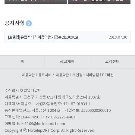
폰 증정
공지사항
[호텔업] 개인정보 처리방침 개정본1 (19.09.02)
2019.07.30
[호텔업] 유료서비스 이용약관 개정본2 (19.09.02)
2019.07.30
[호텔업] 개인정보 처리방침 개정본2 (19.09.02)
2019.07.30
홈
광고제휴
고객센터
이용약관
유료서비스 이용약관
개인정보처리방침
PC버전
주식회사 호텔업디알티
서울특별시 금천구 가산동 691 대륭테크노타운20차 1807호
대표이사: 이송주
사업자등록번호: 441-87-01934
통신판매업신고: 서울금천-1204 호
직업정보: J1206020200010
고객센터: 1644-7896
Fax: 02-2225-8487
이메일:
hdrt1109@hotelupdrt.com
Copyright ⓒ HotelupDRT Corp. All Right Reserved.