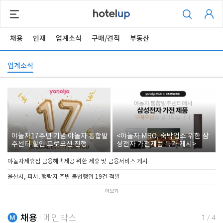
채용
인재
업계소식
구매/견적
부동산
업계소식
야놀자17주년 기념 야놀자 통합발
<야놀자 MRO, 숙박업소 위한 삼
주센터 할인 프로모션 진행
성전자 가전제품 특가 개시>
야놀자제휴점 금융혜택제공 위한 제휴 및 금융서비스 게시
울산시, 피서․행락지 주변 불법행위 19건 적발
더보기
채용
메인박스
1
/
4