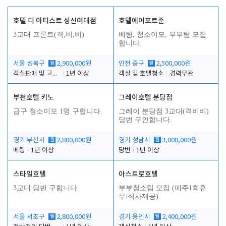
호텔 디 아티스트 성신여대점
호텔에어포트준
3교대 프론트(격,비,비)
베팅, 청소이모, 부부팀 모집
합니다.
서울 성북구
월
2,900,000원
인천 중구
월
2,500,000원
객실판매 및 고객응대
1년 이상
객실 및 호텔청소
경력무관
부천호텔 키노
그레이호텔 분당점
급구 청소이모 1명 구합니다.
그레이 분당점 3교대(격비비)
당번 구인합니다.
경기 부천시
월
2,800,000원
경기 성남시
월
3,000,000원
베팅
1년 이상
당번
1년 이상
스타일호텔
아스트로호텔
3교대 당번 구합니다.
부부청소팀 모집 (매주1회휴
무/식사제공)
서울 서초구
월
2,800,000원
경기 용인시
월
2,400,000원