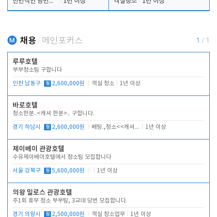
전반적인 당번업무
1년 이상
객실청소
1년 이상
채용
메인포커스
1
/
1
루루호텔
부부청소팀 구합니다
인천 남동구
월
2,600,000원
객실 청소
1년 이상
바로호텔
청소한분..<캐셔 한분>.. 구합니다.
경기 하남시
월
2,600,000원
베팅.,청소<<캐셔 모셔봅니다.
1년 이상
제이베이 관광호텔
수유제이베이호텔에서 청소팀 모집합니다
서울 강북구
월
5,600,000원
1년 이상
의왕 밀로스 관광호텔
주1회 휴무 청소 부부팀, 3교대 당번 모집합니다.
경기 의왕시
월
2,500,000원
객실 청소업무
1년 이상