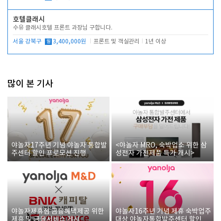
호텔클래시
수유 클래시호텔 프론트 과장님 구합니다.
서울 강북구
월
3,400,000원
프론트 및 객실관리
1년 이상
많이 본 기사
야놀자17주년 기념 야놀자 통합발
<야놀자 MRO, 숙박업소 위한 삼
주센터 할인 프로모션 진행
성전자 가전제품 특가 개시>
야놀자제휴점 금융혜택제공 위한
야놀자16주년 기념 제휴 숙박업주
제휴 및 금융서비스 게시
대상 야놀자통합발주센터 할인쿠