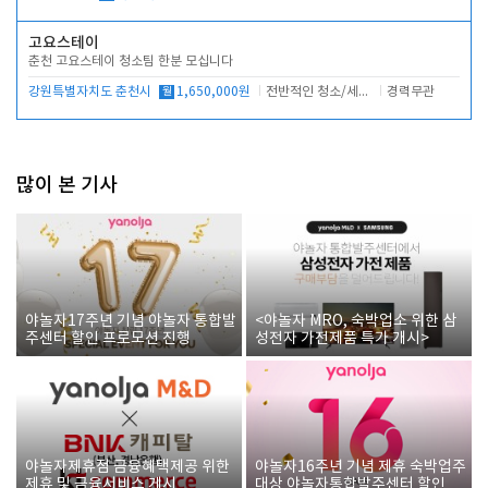
고요스테이
춘천 고요스테이 청소팀 한분 모십니다
강원특별자치도 춘천시
월
1,650,000원
전반적인 청소/세탁업무
경력무관
많이 본 기사
야놀자17주년 기념 야놀자 통합발
<야놀자 MRO, 숙박업소 위한 삼
주센터 할인 프로모션 진행
성전자 가전제품 특가 개시>
야놀자제휴점 금융혜택제공 위한
야놀자16주년 기념 제휴 숙박업주
제휴 및 금융서비스 게시
대상 야놀자통합발주센터 할인쿠