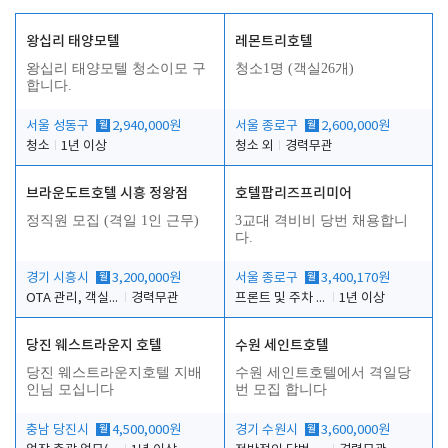
왕십리 태양모텔
레몬트리호텔
왕십리 태양모텔 청소이모 구
청소1명 (객실26개)
합니다.
서울 성동구
월
2,940,000원
서울 종로구
월
2,600,000원
청소
1년 이상
청소 외
경력무관
브라운도트호텔 시흥 정왕점
호텔팝리즈프리미어
정직원 모집 (격일 1인 근무)
3교대 격비비 당번 채용합니
다.
경기 시흥시
월
3,200,000원
서울 종로구
월
3,400,170원
OTA 관리, 객실점검, 고객응대, 시설관리
경력무관
프론트 및 주차 객실관리
1년 이상
당진 웨스트라운지 호텔
수원 세인트호텔
당진 웨스트라운지호텔 지배
수원 세인트호텔에서 격일당
인님 모십니다
번 모집 합니다
충남 당진시
월
4,500,000원
경기 수원시
월
3,600,000원