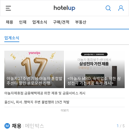
채용
인재
업계소식
구매/견적
부동산
업계소식
야놀자17주년 기념 야놀자 통합발
<야놀자 MRO, 숙박업소 위한 삼
주센터 할인 프로모션 진행
성전자 가전제품 특가 개시>
야놀자제휴점 금융혜택제공 위한 제휴 및 금융서비스 게시
울산시, 피서․행락지 주변 불법행위 19건 적발
더보기
채용
메인박스
1
/
5