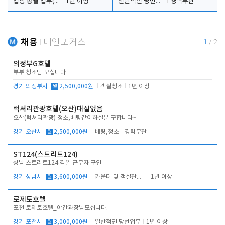
업장 총괄 업무(예약,시설 및 직원관리 등)
1년 이상
전반적인 당번업무
경력무관
채용
메인포커스
1
/
2
의정부G호텔
부부 청소팀 모십니다
경기 의정부시
월
2,500,000원
객실청소
1년 이상
럭셔리관광호텔(오산)대실없음
오산(럭셔리관광) 청소,베팅같이하실분 구합니다~
경기 오산시
월
2,500,000원
베팅,청소
경력무관
ST124(스트리트124)
성남 스트리트124 격일 근무자 구인
경기 성남시
월
3,600,000원
카운터 및 객실관리 전반
1년 이상
로제토호텔
포천 로제토호텔_야간과장님모십니다.
경기 포천시
월
3,000,000원
일반적인 당번업무
1년 이상