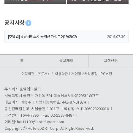
폰 증정
공지사항
[호텔업] 개인정보 처리방침 개정본1 (19.09.02)
2019.07.30
[호텔업] 유료서비스 이용약관 개정본2 (19.09.02)
2019.07.30
[호텔업] 개인정보 처리방침 개정본2 (19.09.02)
2019.07.30
홈
광고제휴
고객센터
이용약관
유료서비스 이용약관
개인정보처리방침
PC버전
주식회사 호텔업디알티
서울특별시 금천구 가산동 691 대륭테크노타운20차 1807호
대표이사: 이송주
사업자등록번호: 441-87-01934
통신판매업신고: 서울금천-1204 호
직업정보: J1206020200010
고객센터: 1644-7896
Fax: 02-2225-8487
이메일:
hdrt1109@hotelupdrt.com
Copyright ⓒ HotelupDRT Corp. All Right Reserved.