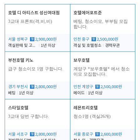
호텔 디 아티스트 성신여대점
호텔에어포트준
3교대 프론트(격,비,비)
베팅, 청소이모, 부부팀 모집
합니다.
서울 성북구
월
2,900,000원
인천 중구
월
2,500,000원
객실판매 및 고객응대
1년 이상
객실 및 호텔청소
경력무관
부천호텔 키노
보우호텔
급구 청소이모 1명 구합니다.
계양구 *보우호텔* 에서 청소
이모 모집합니다.
경기 부천시
월
2,800,000원
인천 계양구
월
2,500,000원
베팅
1년 이상
메이드
1년 이상
스타일호텔
레몬트리호텔
3교대 당번 구합니다.
청소1명 (객실26개)
서울 서초구
월
2,800,000원
서울 종로구
월
2,600,000원