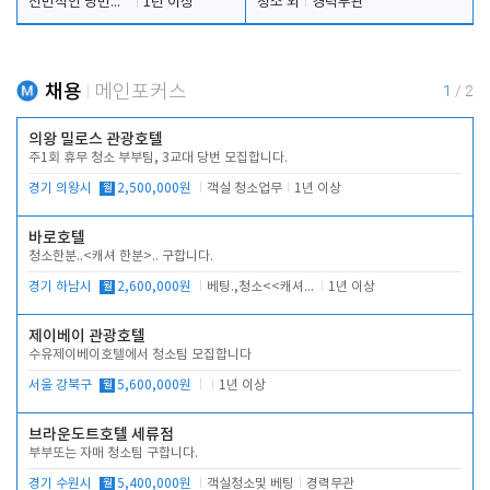
전반적인 당번업무
1년 이상
청소 외
경력무관
채용
메인포커스
1
/
2
의왕 밀로스 관광호텔
주1회 휴무 청소 부부팀, 3교대 당번 모집합니다.
경기 의왕시
월
2,500,000원
객실 청소업무
1년 이상
바로호텔
청소한분..<캐셔 한분>.. 구합니다.
경기 하남시
월
2,600,000원
베팅.,청소<<캐셔 모셔봅니다.
1년 이상
제이베이 관광호텔
수유제이베이호텔에서 청소팀 모집합니다
서울 강북구
월
5,600,000원
1년 이상
브라운도트호텔 세류점
부부또는 자매 청소팀 구합니다.
경기 수원시
월
5,400,000원
객실청소및 베팅
경력무관