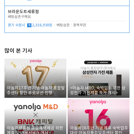
브라운도트세류점
베팅삼촌구해요
경기 수원시
월
2,316,930원
베팅삼촌
경력무관
많이 본 기사
야놀자17주년 기념 야놀자 통합발
<야놀자 MRO, 숙박업소 위한 삼
주센터 할인 프로모션 진행
성전자 가전제품 특가 개시>
야놀자제휴점 금융혜택제공 위한
야놀자16주년 기념 제휴 숙박업주
제휴 및 금융서비스 게시
대상 야놀자통합발주센터 할인쿠