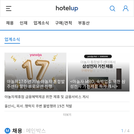
채용
인재
업계소식
구매/견적
부동산
업계소식
야놀자17주년 기념 야놀자 통합발
<야놀자 MRO, 숙박업소 위한 삼
주센터 할인 프로모션 진행
성전자 가전제품 특가 개시>
야놀자제휴점 금융혜택제공 위한 제휴 및 금융서비스 게시
울산시, 피서․행락지 주변 불법행위 19건 적발
더보기
채용
메인박스
1
/
4