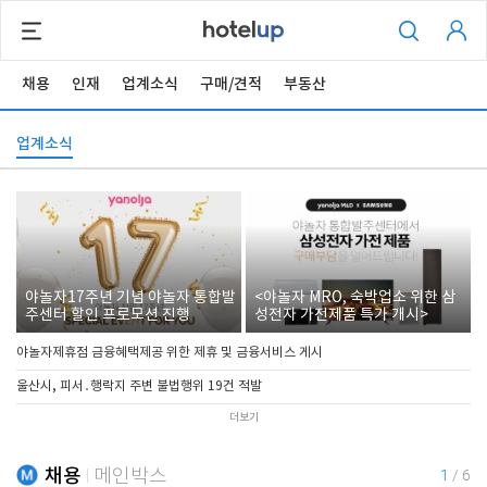
채용
인재
업계소식
구매/견적
부동산
업계소식
야놀자17주년 기념 야놀자 통합발
<야놀자 MRO, 숙박업소 위한 삼
주센터 할인 프로모션 진행
성전자 가전제품 특가 개시>
야놀자제휴점 금융혜택제공 위한 제휴 및 금융서비스 게시
울산시, 피서․행락지 주변 불법행위 19건 적발
더보기
채용
메인박스
1
/
6