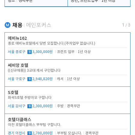
청소
경력무관
당번, 프런트업무
1년 이상
채용
메인포커스
1
/
3
에비뉴162
종로 에비뉴호텔에서 당번 모집합니다.(주차업무 없습니다.)
서울 종로구
월
3,300,000원
프런트 업무
1년 이상
쎄비앙 호텔
((신규채용)) 3교대 캐셔 구인합니다
서울 구로구
월
2,948,820원
캐셔
1년 이상
S호텔
화곡S호텔 주방이모 구합니다
서울 강서구
월
2,300,000원
주방
경력무관
호텔더클래스
이천 호텔더클래스 부부팀 구합니다.
경기 이천시
월
2,700,000원
부부팀 모십니다.
경력무관