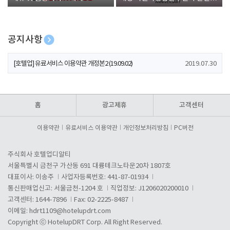
폰 증정
공지사항
[호텔업] 개인정보 처리방침 개정본1 (19.09.02)
2019.07.30
[호텔업] 유료서비스 이용약관 개정본2 (19.09.02)
2019.07.30
[호텔업] 개인정보 처리방침 개정본2 (19.09.02)
2019.07.30
홈
광고제휴
고객센터
이용약관
유료서비스 이용약관
개인정보처리방침
PC버전
주식회사 호텔업디알티
서울특별시 금천구 가산동 691 대륭테크노타운20차 1807호
대표이사: 이송주
사업자등록번호: 441-87-01934
통신판매업신고: 서울금천-1204 호
직업정보: J1206020200010
고객센터: 1644-7896
Fax: 02-2225-8487
이메일:
hdrt1109@hotelupdrt.com
Copyright ⓒ HotelupDRT Corp. All Right Reserved.