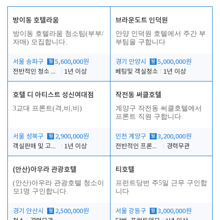
방이동 호텔라움
브라운도트 인덕원
방이동 호텔라움 청소팀(부부/
안양 인덕원 호텔에서 주간 부
자매) 모집합니다.
부팀을 구합니다
서울 송파구
월
5,600,000원
경기 안양시
월
5,000,000원
전반적인 청소 업무(객실청소.객실정리)
1년 이상
베팅및 객실청소
1년 이상
호텔 디 아티스트 성신여대점
작전동 써클호텔
3교대 프론트(격,비,비)
계양구 작전동 써클호텔에서
프론트 직원 구합니다.
서울 성북구
월
2,900,000원
인천 계양구
월
3,200,000원
객실판매 및 고객응대
1년 이상
전반적인 프론트 업무
경력무관
(안산)아우라 관광호텔
티호텔
(안산)아우라 관광호텔 청소이
프런트당번 주5일 근무 구인합
모1명 구인합니다.
니다
경기 안산시
월
2,500,000원
서울 강동구
월
3,000,000원