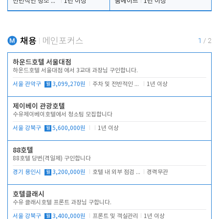
전반적인 청소 업무(객실청소.객실정리)
1년 이상
룸메이드
1년 이상
채용
메인포커스
1
/
2
하운드호텔 서울대점
하운드호텔 서울대점 에서 3교대 과장님 구인합니다.
서울 관악구
월
3,099,270원
주차 및 전반적인 당번업무
1년 이상
제이베이 관광호텔
수유제이베이호텔에서 청소팀 모집합니다
서울 강북구
월
5,600,000원
1년 이상
88호텔
88호텔 당번(격일제) 구인합니다
경기 용인시
월
3,200,000원
호텔 내 외부 점검 및 프런트 운영
경력무관
호텔클래시
수유 클래시호텔 프론트 과장님 구합니다.
서울 강북구
월
3,400,000원
프론트 및 객실관리
1년 이상