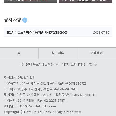
폰 증정
공지사항
[호텔업] 개인정보 처리방침 개정본1 (19.09.02)
2019.07.30
[호텔업] 유료서비스 이용약관 개정본2 (19.09.02)
2019.07.30
[호텔업] 개인정보 처리방침 개정본2 (19.09.02)
2019.07.30
홈
광고제휴
고객센터
이용약관
유료서비스 이용약관
개인정보처리방침
PC버전
주식회사 호텔업디알티
서울특별시 금천구 가산동 691 대륭테크노타운20차 1807호
대표이사: 이송주
사업자등록번호: 441-87-01934
통신판매업신고: 서울금천-1204 호
직업정보: J1206020200010
고객센터: 1644-7896
Fax: 02-2225-8487
이메일:
hdrt1109@hotelupdrt.com
Copyright ⓒ HotelupDRT Corp. All Right Reserved.