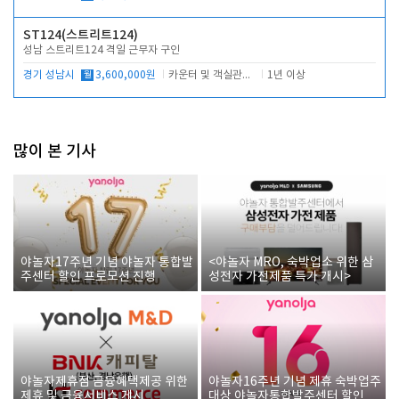
ST124(스트리트124)
성남 스트리트124 격일 근무자 구인
경기 성남시
월
3,600,000원
카운터 및 객실관리 전반
1년 이상
많이 본 기사
야놀자17주년 기념 야놀자 통합발
<야놀자 MRO, 숙박업소 위한 삼
주센터 할인 프로모션 진행
성전자 가전제품 특가 개시>
야놀자제휴점 금융혜택제공 위한
야놀자16주년 기념 제휴 숙박업주
제휴 및 금융서비스 게시
대상 야놀자통합발주센터 할인쿠