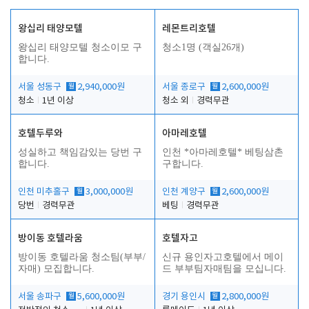
왕십리 태양모텔
레몬트리호텔
왕십리 태양모텔 청소이모 구
청소1명 (객실26개)
합니다.
서울 성동구
월
2,940,000원
서울 종로구
월
2,600,000원
청소
1년 이상
청소 외
경력무관
호텔두루와
아마레호텔
성실하고 책임감있는 당번 구
인천 *아마레호텔* 베팅삼촌
합니다.
구합니다.
인천 미추홀구
월
3,000,000원
인천 계양구
월
2,600,000원
당번
경력무관
베팅
경력무관
방이동 호텔라움
호텔자고
방이동 호텔라움 청소팀(부부/
신규 용인자고호텔에서 메이
자매) 모집합니다.
드 부부팀자매팀을 모십니다.
서울 송파구
월
5,600,000원
경기 용인시
월
2,800,000원