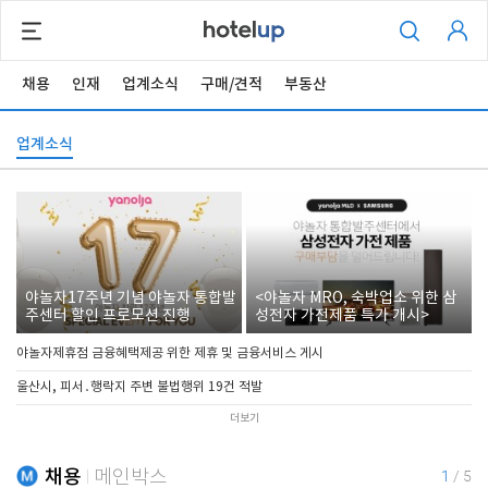
채용
인재
업계소식
구매/견적
부동산
업계소식
야놀자17주년 기념 야놀자 통합발
<야놀자 MRO, 숙박업소 위한 삼
주센터 할인 프로모션 진행
성전자 가전제품 특가 개시>
야놀자제휴점 금융혜택제공 위한 제휴 및 금융서비스 게시
울산시, 피서․행락지 주변 불법행위 19건 적발
더보기
채용
메인박스
1
/
5