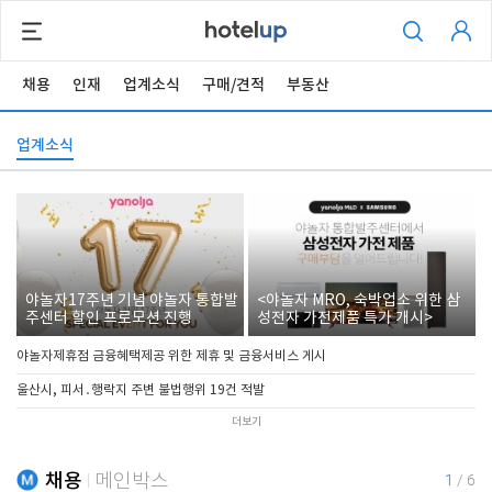
채용
인재
업계소식
구매/견적
부동산
업계소식
야놀자17주년 기념 야놀자 통합발
<야놀자 MRO, 숙박업소 위한 삼
주센터 할인 프로모션 진행
성전자 가전제품 특가 개시>
야놀자제휴점 금융혜택제공 위한 제휴 및 금융서비스 게시
울산시, 피서․행락지 주변 불법행위 19건 적발
더보기
채용
메인박스
1
/
6