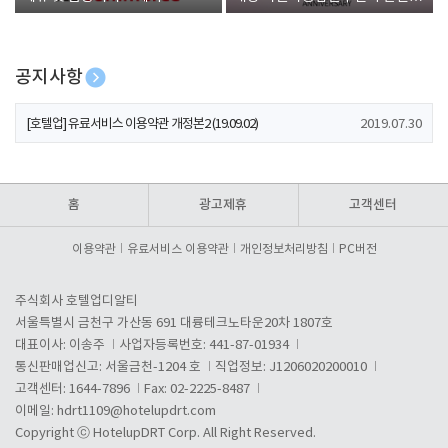
폰 증정
공지사항
[호텔업] 개인정보 처리방침 개정본1 (19.09.02)
2019.07.30
[호텔업] 유료서비스 이용약관 개정본2 (19.09.02)
2019.07.30
[호텔업] 개인정보 처리방침 개정본2 (19.09.02)
2019.07.30
홈
광고제휴
고객센터
이용약관
유료서비스 이용약관
개인정보처리방침
PC버전
주식회사 호텔업디알티
서울특별시 금천구 가산동 691 대륭테크노타운20차 1807호
대표이사: 이송주
사업자등록번호: 441-87-01934
통신판매업신고: 서울금천-1204 호
직업정보: J1206020200010
고객센터: 1644-7896
Fax: 02-2225-8487
이메일:
hdrt1109@hotelupdrt.com
Copyright ⓒ HotelupDRT Corp. All Right Reserved.