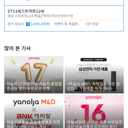
ST124(스트리트124)
성남 스트리트124 격일근무자/주간근무자구인
경기 성남시
월
3,600,000원
카운터 및 객실관리 전반
1년 이상
많이 본 기사
야놀자17주년 기념 야놀자 통합발
<야놀자 MRO, 숙박업소 위한 삼
주센터 할인 프로모션 진행
성전자 가전제품 특가 개시>
야놀자제휴점 금융혜택제공 위한
야놀자16주년 기념 제휴 숙박업주
제휴 및 금융서비스 게시
대상 야놀자통합발주센터 할인쿠