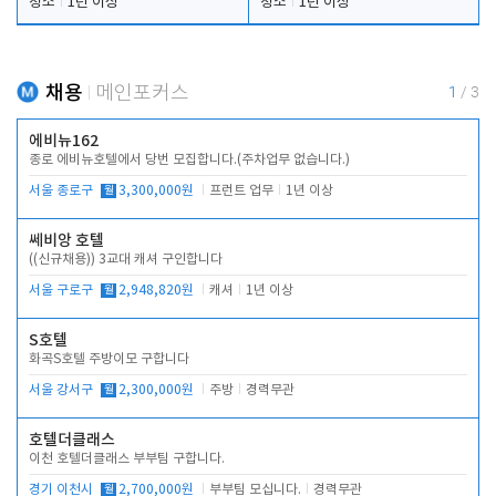
청소
1년 이상
청소
1년 이상
채용
메인포커스
1
/
3
에비뉴162
종로 에비뉴호텔에서 당번 모집합니다.(주차업무 없습니다.)
서울 종로구
월
3,300,000원
프런트 업무
1년 이상
쎄비앙 호텔
((신규채용)) 3교대 캐셔 구인합니다
서울 구로구
월
2,948,820원
캐셔
1년 이상
S호텔
화곡S호텔 주방이모 구합니다
서울 강서구
월
2,300,000원
주방
경력무관
호텔더클래스
이천 호텔더클래스 부부팀 구합니다.
경기 이천시
월
2,700,000원
부부팀 모십니다.
경력무관