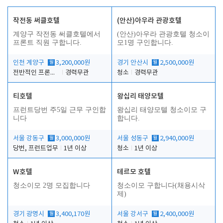
작전동 써클호텔
(안산)아우라 관광호텔
계양구 작전동 써클호텔에서
(안산)아우라 관광호텔 청소이
프론트 직원 구합니다.
모1명 구인합니다.
인천 계양구
월
3,200,000원
경기 안산시
월
2,500,000원
전반적인 프론트 업무
경력무관
청소
경력무관
티호텔
왕십리 태양모텔
프런트당번 주5일 근무 구인합
왕십리 태양모텔 청소이모 구
니다
합니다.
서울 강동구
월
3,000,000원
서울 성동구
월
2,940,000원
당번, 프런트업무
1년 이상
청소
1년 이상
W호텔
테르모 호텔
청소이모 2명 모집합니다
청소이모 구합니다(채용시삭
제)
경기 광명시
월
3,400,170원
서울 강서구
월
2,400,000원