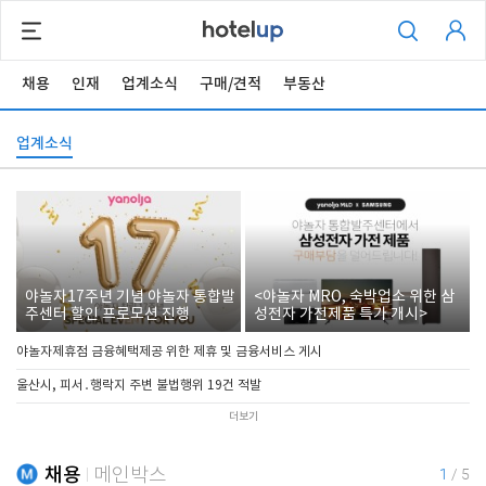
채용
인재
업계소식
구매/견적
부동산
업계소식
야놀자17주년 기념 야놀자 통합발
<야놀자 MRO, 숙박업소 위한 삼
주센터 할인 프로모션 진행
성전자 가전제품 특가 개시>
야놀자제휴점 금융혜택제공 위한 제휴 및 금융서비스 게시
울산시, 피서․행락지 주변 불법행위 19건 적발
더보기
채용
메인박스
1
/
5