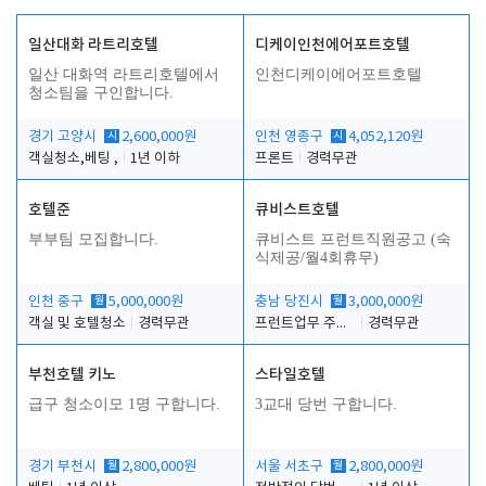
일산대화 라트리호텔
디케이인천에어포트호텔
일산 대화역 라트리호텔에서
인천디케이에어포트호텔
청소팀을 구인합니다.
경기 고양시
시
2,600,000원
인천 영종구
시
4,052,120원
객실청소,베팅 ,
1년 이하
프론트
경력무관
호텔준
큐비스트호텔
부부팀 모집합니다.
큐비스트 프런트직원공고 (숙
식제공/월4회휴무)
인천 중구
월
5,000,000원
충남 당진시
월
3,000,000원
객실 및 호텔청소
경력무관
프런트업무 주간, 야간
경력무관
부천호텔 키노
스타일호텔
급구 청소이모 1명 구합니다.
3교대 당번 구합니다.
경기 부천시
월
2,800,000원
서울 서초구
월
2,800,000원