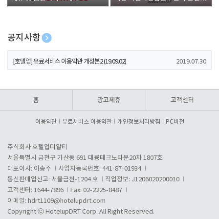
폰 증정
공지사항
[호텔업] 개인정보 처리방침 개정본1 (19.09.02)
2019.07.30
[호텔업] 유료서비스 이용약관 개정본2 (19.09.02)
2019.07.30
[호텔업] 개인정보 처리방침 개정본2 (19.09.02)
2019.07.30
홈
광고제휴
고객센터
이용약관
유료서비스 이용약관
개인정보처리방침
PC버전
주식회사 호텔업디알티
서울특별시 금천구 가산동 691 대륭테크노타운20차 1807호
대표이사: 이송주
사업자등록번호: 441-87-01934
통신판매업신고: 서울금천-1204 호
직업정보: J1206020200010
고객센터: 1644-7896
Fax: 02-2225-8487
이메일:
hdrt1109@hotelupdrt.com
Copyright ⓒ HotelupDRT Corp. All Right Reserved.