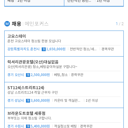
베팅
1년 이상
전반적인 당번업무
1년 이상
채용
메인포커스
1
/
2
고요스테이
춘천 고요스테이 청소팀 한분 모십니다
강원특별자치도 춘천시
월
1,650,000원
전반적인 청소/세탁업무
경력무관
럭셔리관광호텔(오산)대실없음
오산(럭셔리관광) 청소,베팅같이하실분 구합니다~
경기 오산시
월
2,500,000원
베팅,청소
경력무관
ST124(스트리트124)
성남 스트리트124 격일 근무자 구인
경기 성남시
월
3,600,000원
카운터 및 객실관리 전반
1년 이상
브라운도트호텔 세류점
부부또는 자매 청소팀 구합니다.
경기 수원시
월
5,400,000원
객실청소및 베팅
경력무관