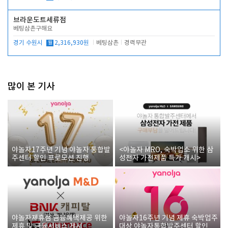
브라운도트세류점
베팅삼촌구해요
경기 수원시
월
2,316,930원
베팅삼촌
경력무관
많이 본 기사
야놀자17주년 기념 야놀자 통합발
<야놀자 MRO, 숙박업소 위한 삼
주센터 할인 프로모션 진행
성전자 가전제품 특가 개시>
야놀자제휴점 금융혜택제공 위한
야놀자16주년 기념 제휴 숙박업주
제휴 및 금융서비스 게시
대상 야놀자통합발주센터 할인쿠