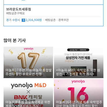
브라운도트세류점
베팅삼촌구해요
경기 수원시
월
2,316,930원
베팅삼촌
경력무관
많이 본 기사
야놀자17주년 기념 야놀자 통합발
<야놀자 MRO, 숙박업소 위한 삼
주센터 할인 프로모션 진행
성전자 가전제품 특가 개시>
야놀자제휴점 금융혜택제공 위한
야놀자16주년 기념 제휴 숙박업주
제휴 및 금융서비스 게시
대상 야놀자통합발주센터 할인쿠