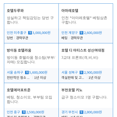
호텔두루와
아마레호텔
성실하고 책임감있는 당번 구
인천 *아마레호텔* 베팅삼촌
합니다.
구합니다.
인천 미추홀구
월
3,000,000원
인천 계양구
월
2,600,000원
당번
경력무관
베팅
경력무관
방이동 호텔라움
호텔 디 아티스트 성신여대점
방이동 호텔라움 청소팀(부부/
3교대 프론트(격,비,비)
자매) 모집합니다.
서울 송파구
월
5,600,000원
서울 성북구
월
2,900,000원
전반적인 청소 업무(객실청소.객실정리)
1년 이상
객실판매 및 고객응대
1년 이상
호텔에어포트준
부천호텔 키노
베팅, 청소이모, 부부팀 모집
급구 청소이모 1명 구합니다.
합니다.
인천 중구
월
2,500,000원
경기 부천시
월
2,800,000원