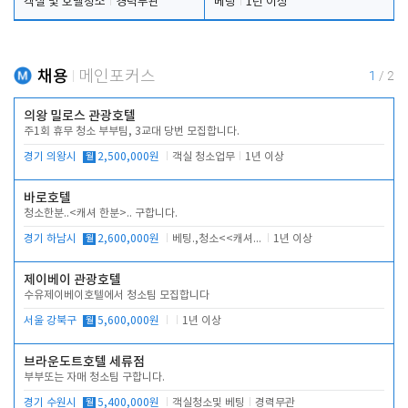
객실 및 호텔청소
경력무관
베팅
1년 이상
채용
메인포커스
1
/
2
의왕 밀로스 관광호텔
주1회 휴무 청소 부부팀, 3교대 당번 모집합니다.
경기 의왕시
월
2,500,000원
객실 청소업무
1년 이상
바로호텔
청소한분..<캐셔 한분>.. 구합니다.
경기 하남시
월
2,600,000원
베팅.,청소<<캐셔 모셔봅니다.
1년 이상
제이베이 관광호텔
수유제이베이호텔에서 청소팀 모집합니다
서울 강북구
월
5,600,000원
1년 이상
브라운도트호텔 세류점
부부또는 자매 청소팀 구합니다.
경기 수원시
월
5,400,000원
객실청소및 베팅
경력무관