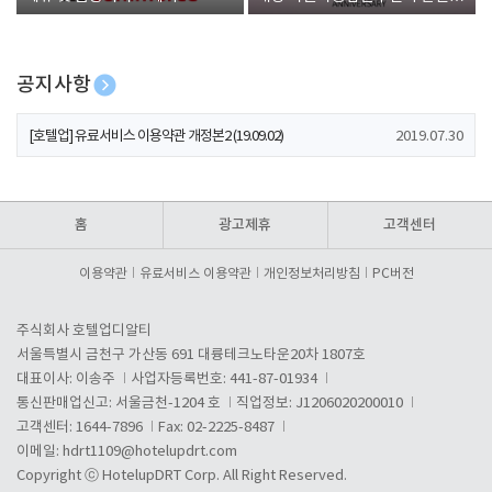
폰 증정
공지사항
[호텔업] 개인정보 처리방침 개정본1 (19.09.02)
2019.07.30
[호텔업] 유료서비스 이용약관 개정본2 (19.09.02)
2019.07.30
[호텔업] 개인정보 처리방침 개정본2 (19.09.02)
2019.07.30
홈
광고제휴
고객센터
이용약관
유료서비스 이용약관
개인정보처리방침
PC버전
주식회사 호텔업디알티
서울특별시 금천구 가산동 691 대륭테크노타운20차 1807호
대표이사: 이송주
사업자등록번호: 441-87-01934
통신판매업신고: 서울금천-1204 호
직업정보: J1206020200010
고객센터: 1644-7896
Fax: 02-2225-8487
이메일:
hdrt1109@hotelupdrt.com
Copyright ⓒ HotelupDRT Corp. All Right Reserved.