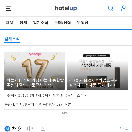
채용
인재
업계소식
구매/견적
부동산
업계소식
야놀자17주년 기념 야놀자 통합발
<야놀자 MRO, 숙박업소 위한 삼
주센터 할인 프로모션 진행
성전자 가전제품 특가 개시>
야놀자제휴점 금융혜택제공 위한 제휴 및 금융서비스 게시
울산시, 피서․행락지 주변 불법행위 19건 적발
더보기
채용
메인박스
1
/
4