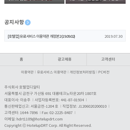
폰 증정
공지사항
[호텔업] 개인정보 처리방침 개정본1 (19.09.02)
2019.07.30
[호텔업] 유료서비스 이용약관 개정본2 (19.09.02)
2019.07.30
[호텔업] 개인정보 처리방침 개정본2 (19.09.02)
2019.07.30
홈
광고제휴
고객센터
이용약관
유료서비스 이용약관
개인정보처리방침
PC버전
주식회사 호텔업디알티
서울특별시 금천구 가산동 691 대륭테크노타운20차 1807호
대표이사: 이송주
사업자등록번호: 441-87-01934
통신판매업신고: 서울금천-1204 호
직업정보: J1206020200010
고객센터: 1644-7896
Fax: 02-2225-8487
이메일:
hdrt1109@hotelupdrt.com
Copyright ⓒ HotelupDRT Corp. All Right Reserved.