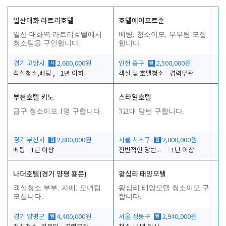
일산대화 라트리호텔
호텔에어포트준
일산 대화역 라트리호텔에서
베팅, 청소이모, 부부팀 모집
청소팀을 구인합니다.
합니다.
경기 고양시
시
2,600,000원
인천 중구
월
2,500,000원
객실청소,베팅 ,
1년 이하
객실 및 호텔청소
경력무관
부천호텔 키노
스타일호텔
급구 청소이모 1명 구합니다.
3교대 당번 구합니다.
경기 부천시
월
2,800,000원
서울 서초구
월
2,800,000원
베팅
1년 이상
전반적인 당번업무
1년 이상
나더호텔(경기 양평 용문)
왕십리 태양모텔
객실청소 부부, 자매, 모녀팀
왕십리 태양모텔 청소이모 구
모십니다.
합니다.
경기 양평군
월
4,400,000원
서울 성동구
월
2,940,000원