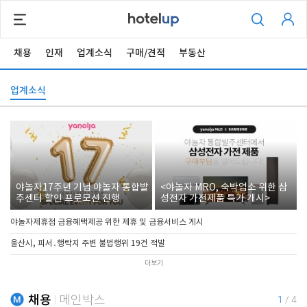
채용
인재
업계소식
구매/견적
부동산
업계소식
야놀자17주년 기념 야놀자 통합발
<야놀자 MRO, 숙박업소 위한 삼
주센터 할인 프로모션 진행
성전자 가전제품 특가 개시>
야놀자제휴점 금융혜택제공 위한 제휴 및 금융서비스 게시
울산시, 피서․행락지 주변 불법행위 19건 적발
더보기
채용
메인박스
1
/
4