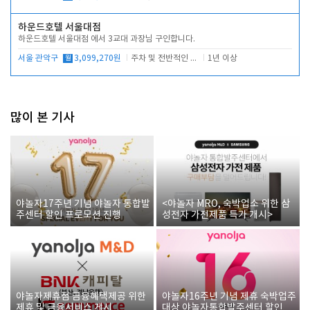
하운드호텔 서울대점
하운드호텔 서울대점 에서 3교대 과장님 구인합니다.
서울 관악구
월
3,099,270원
주차 및 전반적인 당번업무
1년 이상
많이 본 기사
야놀자17주년 기념 야놀자 통합발
<야놀자 MRO, 숙박업소 위한 삼
주센터 할인 프로모션 진행
성전자 가전제품 특가 개시>
야놀자제휴점 금융혜택제공 위한
야놀자16주년 기념 제휴 숙박업주
제휴 및 금융서비스 게시
대상 야놀자통합발주센터 할인쿠