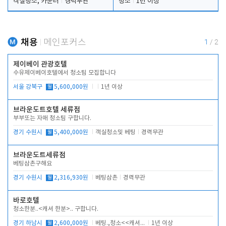
객실청소, 카운터
경력무관
청소
1년 이상
채용
메인포커스
1
/
2
제이베이 관광호텔
수유제이베이호텔에서 청소팀 모집합니다
서울 강북구
월
5,600,000원
1년 이상
브라운도트호텔 세류점
부부또는 자매 청소팀 구합니다.
경기 수원시
월
5,400,000원
객실청소및 베팅
경력무관
브라운도트세류점
베팅삼촌구해요
경기 수원시
월
2,316,930원
베팅삼촌
경력무관
바로호텔
청소한분..<캐셔 한분>.. 구합니다.
경기 하남시
월
2,600,000원
베팅.,청소<<캐셔 모셔봅니다.
1년 이상