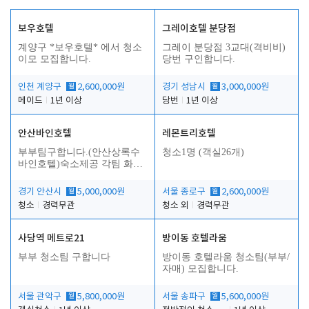
보우호텔
그레이호텔 분당점
계양구 *보우호텔* 에서 청소
그레이 분당점 3교대(격비비)
이모 모집합니다.
당번 구인합니다.
인천 계양구
월
2,600,000원
경기 성남시
월
3,000,000원
메이드
1년 이상
당번
1년 이상
안산바인호텔
레몬트리호텔
부부팀구합니다.(안산상록수
청소1명 (객실26개)
바인호텔)숙소제공 각팀 화장
실.샤워실 따로있습니다.
경기 안산시
월
5,000,000원
서울 종로구
월
2,600,000원
청소
경력무관
청소 외
경력무관
사당역 메트로21
방이동 호텔라움
부부 청소팀 구합니다
방이동 호텔라움 청소팀(부부/
자매) 모집합니다.
서울 관악구
월
5,800,000원
서울 송파구
월
5,600,000원