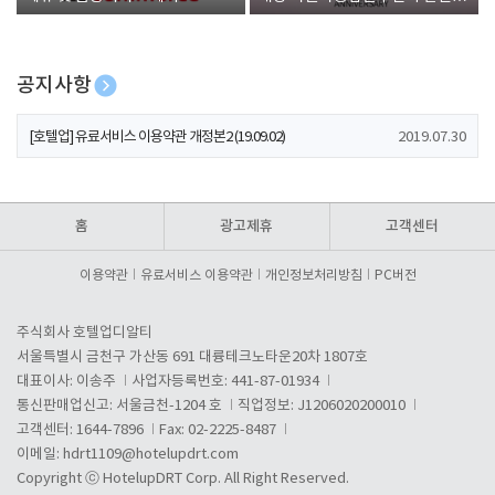
폰 증정
공지사항
[호텔업] 개인정보 처리방침 개정본1 (19.09.02)
2019.07.30
[호텔업] 유료서비스 이용약관 개정본2 (19.09.02)
2019.07.30
[호텔업] 개인정보 처리방침 개정본2 (19.09.02)
2019.07.30
홈
광고제휴
고객센터
이용약관
유료서비스 이용약관
개인정보처리방침
PC버전
주식회사 호텔업디알티
서울특별시 금천구 가산동 691 대륭테크노타운20차 1807호
대표이사: 이송주
사업자등록번호: 441-87-01934
통신판매업신고: 서울금천-1204 호
직업정보: J1206020200010
고객센터: 1644-7896
Fax: 02-2225-8487
이메일:
hdrt1109@hotelupdrt.com
Copyright ⓒ HotelupDRT Corp. All Right Reserved.