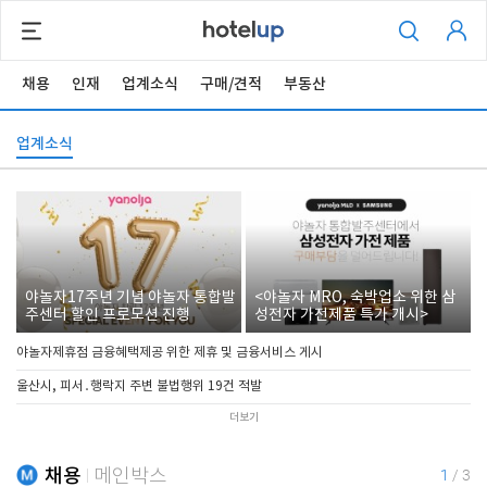
채용
인재
업계소식
구매/견적
부동산
업계소식
야놀자17주년 기념 야놀자 통합발
<야놀자 MRO, 숙박업소 위한 삼
주센터 할인 프로모션 진행
성전자 가전제품 특가 개시>
야놀자제휴점 금융혜택제공 위한 제휴 및 금융서비스 게시
울산시, 피서․행락지 주변 불법행위 19건 적발
더보기
채용
메인박스
1
/
3