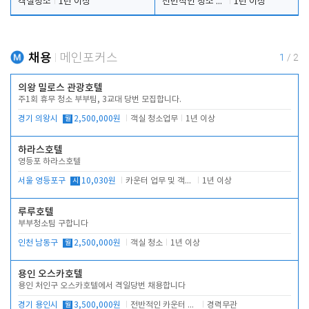
객실청소
1년 이상
전반적인 청소 업무(객실청소.객실정리)
1년 이상
채용
메인포커스
1
/
2
의왕 밀로스 관광호텔
주1회 휴무 청소 부부팀, 3교대 당번 모집합니다.
경기 의왕시
월
2,500,000원
객실 청소업무
1년 이상
하라스호텔
영등포 하라스호텔
서울 영등포구
시
10,030원
카운터 업무 및 객실관리(청소상태 확인, 객실판매)
1년 이상
루루호텔
부부청소팀 구합니다
인천 남동구
월
2,500,000원
객실 청소
1년 이상
용인 오스카호텔
용인 처인구 오스카호텔에서 격일당번 채용합니다
경기 용인시
월
3,500,000원
전반적인 카운터 업무
경력무관