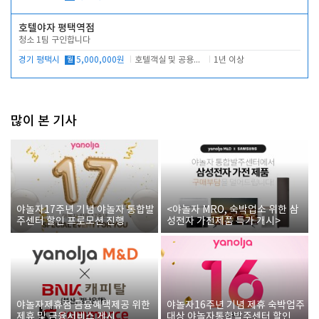
호텔야자 평택역점
청소 1팀 구인합니다
경기 평택시
월
5,000,000원
호텔객실 및 공용시설 청소 관리
1년 이상
많이 본 기사
야놀자17주년 기념 야놀자 통합발
<야놀자 MRO, 숙박업소 위한 삼
주센터 할인 프로모션 진행
성전자 가전제품 특가 개시>
야놀자제휴점 금융혜택제공 위한
야놀자16주년 기념 제휴 숙박업주
제휴 및 금융서비스 게시
대상 야놀자통합발주센터 할인쿠