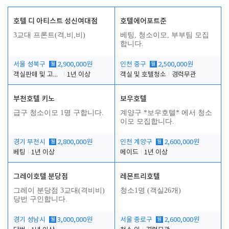
호텔 디 아티스트 성신여대점
호텔에어포트준
3교대 프론트(격,비,비)
베팅, 청소이모, 부부팀 모집
합니다.
서울 성북구
월
2,900,000원
인천 중구
월
2,500,000원
객실판매 및 고객응대
1년 이상
객실 및 호텔청소
경력무관
부천호텔 키노
보우호텔
급구 청소이모 1명 구합니다.
계양구 *보우호텔* 에서 청소
이모 모집합니다.
경기 부천시
월
2,800,000원
인천 계양구
월
2,600,000원
베팅
1년 이상
메이드
1년 이상
그레이호텔 분당점
레몬트리호텔
그레이 분당점 3교대(격비비)
청소1명 (객실26개)
당번 구인합니다.
경기 성남시
월
3,000,000원
서울 종로구
월
2,600,000원