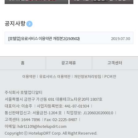
폰 증정
공지사항
[호텔업] 개인정보 처리방침 개정본1 (19.09.02)
2019.07.30
[호텔업] 유료서비스 이용약관 개정본2 (19.09.02)
2019.07.30
[호텔업] 개인정보 처리방침 개정본2 (19.09.02)
2019.07.30
홈
광고제휴
고객센터
이용약관
유료서비스 이용약관
개인정보처리방침
PC버전
주식회사 호텔업디알티
서울특별시 금천구 가산동 691 대륭테크노타운20차 1807호
대표이사: 이송주
사업자등록번호: 441-87-01934
통신판매업신고: 서울금천-1204 호
직업정보: J1206020200010
고객센터: 1644-7896
Fax: 02-2225-8487
이메일:
hdrt1109@hotelupdrt.com
Copyright ⓒ HotelupDRT Corp. All Right Reserved.