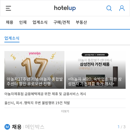
채용
인재
업계소식
구매/견적
부동산
업계소식
야놀자17주년 기념 야놀자 통합발
<야놀자 MRO, 숙박업소 위한 삼
주센터 할인 프로모션 진행
성전자 가전제품 특가 개시>
야놀자제휴점 금융혜택제공 위한 제휴 및 금융서비스 게시
울산시, 피서․행락지 주변 불법행위 19건 적발
더보기
채용
메인박스
1
/
3