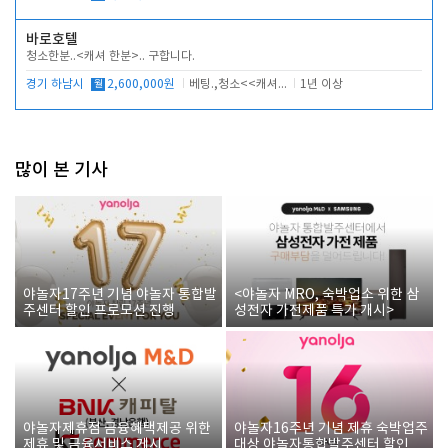
바로호텔
청소한분..<캐셔 한분>.. 구합니다.
경기 하남시
월
2,600,000원
베팅.,청소<<캐셔 모셔봅니다.
1년 이상
많이 본 기사
야놀자17주년 기념 야놀자 통합발
<야놀자 MRO, 숙박업소 위한 삼
주센터 할인 프로모션 진행
성전자 가전제품 특가 개시>
야놀자제휴점 금융혜택제공 위한
야놀자16주년 기념 제휴 숙박업주
제휴 및 금융서비스 게시
대상 야놀자통합발주센터 할인쿠