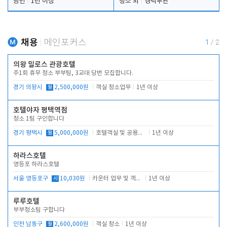
당번
1년 이상
청소 외
경력무관
채용
메인포커스
1
/
2
의왕 밀로스 관광호텔
주1회 휴무 청소 부부팀, 3교대 당번 모집합니다.
경기 의왕시
월
2,500,000원
객실 청소업무
1년 이상
호텔야자 평택역점
청소 1팀 구인합니다
경기 평택시
월
5,000,000원
호텔객실 및 공용시설 청소 관리
1년 이상
하라스호텔
영등포 하라스호텔
서울 영등포구
시
10,030원
카운터 업무 및 객실관리(청소상태 확인, 객실판매)
1년 이상
루루호텔
부부청소팀 구합니다
인천 남동구
월
2,600,000원
객실 청소
1년 이상