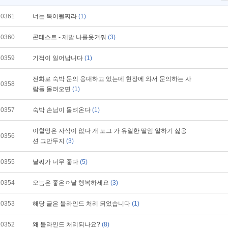
10361
너는 복이될찌라
(1)
10360
콘테스트 - 제발 나를웃겨줘
(3)
10359
기적이 일어납니다
(1)
전화로 숙박 문의 응대하고 있는데 현장에 와서 문의하는 사
10358
람들 몰려오면
(1)
10357
숙박 손님이 몰려온다
(1)
이할망은 자식이 없다 개 도그 가 유일한 딸임 알하기 싫응
10356
션 그만두지
(3)
10355
날씨가 너무 좋다
(5)
10354
오늠은 좋은ㅇ날 행복하세요
(3)
10353
해당 글은 블라인드 처리 되었습니다
(1)
10352
왜 블라인드 처리되나요?
(8)