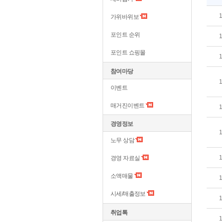
가위바위보
포인트 순위
포인트 쇼핑몰
참여마당
이벤트
매거진이벤트
경영정보
노무 상담
경영 자료실
소액매물
시세/매출정보
취업톡