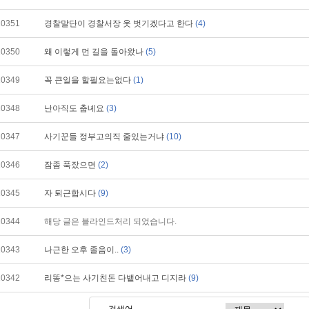
10351
경찰말단이 경찰서장 옷 벗기겠다고 한다
(4)
10350
왜 이렇게 먼 길을 돌아왔나
(5)
10349
꼭 큰일을 할필요는없다
(1)
10348
난아직도 춥녜요
(3)
10347
사기꾼들 정부고의직 줄있는거냐
(10)
10346
잠좀 푹잤으면
(2)
10345
자 퇴근합시다
(9)
10344
해당 글은 블라인드처리 되었습니다.
10343
나근한 오후 졸음이..
(3)
10342
리똥*으는 사기친돈 다뱉어내고 디지라
(9)