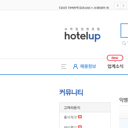
[공지] [호텔업] 유료서비스 이용약관 개정본2 (19.09.02)
[공지] [호텔업] 개인정보 처리방침 개정본2 (19.09.02)
호텔업
채용정보
업계소식
커뮤니티
익명
고객라운지
출석체크
제비뽑기