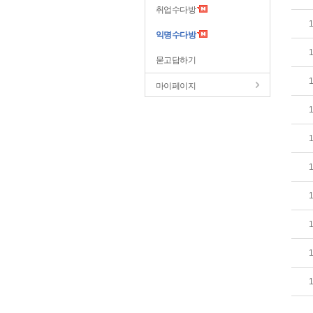
취업수다방
익명수다방
묻고답하기
마이페이지