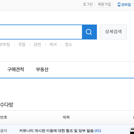
로그인
회원가입
모바일
로고
상세검색
부부팀
주말
당번
캐셔
청소
구매견적
부동산
수다방
번호
제목
공지
커뮤니티 게시판 이용에 대한 협조 및 당부 말씀
(41)