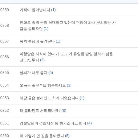
10359
기적이 일어납니다
(1)
전화로 숙박 문의 응대하고 있는데 현장에 와서 문의하는 사
10358
람들 몰려오면
(1)
10357
숙박 손님이 몰려온다
(1)
이할망은 자식이 없다 개 도그 가 유일한 딸임 알하기 싫응
10356
션 그만두지
(3)
10355
날씨가 너무 좋다
(5)
10354
오늠은 좋은ㅇ날 행복하세요
(3)
10353
해당 글은 블라인드 처리 되었습니다
(1)
10352
왜 블라인드 처리되나요?
(8)
10351
경찰말단이 경찰서장 옷 벗기겠다고 한다
(4)
10350
왜 이렇게 먼 길을 돌아왔나
(5)