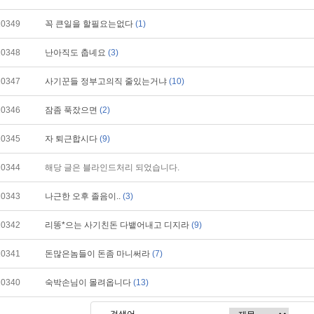
10349
꼭 큰일을 할필요는없다
(1)
10348
난아직도 춥녜요
(3)
10347
사기꾼들 정부고의직 줄있는거냐
(10)
10346
잠좀 푹잤으면
(2)
10345
자 퇴근합시다
(9)
10344
해당 글은 블라인드처리 되었습니다.
10343
나근한 오후 졸음이..
(3)
10342
리똥*으는 사기친돈 다뱉어내고 디지라
(9)
10341
돈많은놈들이 돈좀 마니써라
(7)
10340
숙박손님이 몰려옵니다
(13)