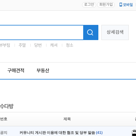
로그인
회원가입
모바일
로고
상세검색
부부팀
주말
당번
캐셔
청소
구매견적
부동산
수다방
번호
제목
공지
커뮤니티 게시판 이용에 대한 협조 및 당부 말씀
(41)