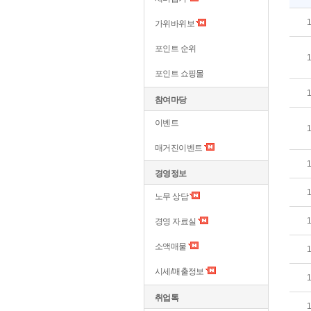
가위바위보
포인트 순위
포인트 쇼핑몰
참여마당
이벤트
매거진이벤트
경영정보
노무 상담
경영 자료실
소액매물
시세/매출정보
취업톡