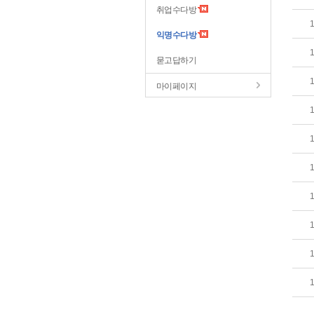
취업수다방
익명수다방
묻고답하기
마이페이지