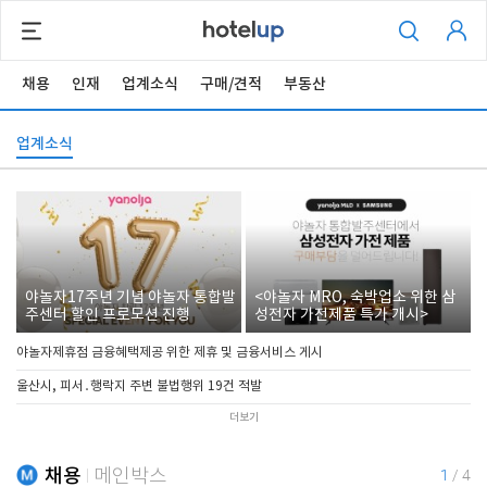
채용
인재
업계소식
구매/견적
부동산
업계소식
야놀자17주년 기념 야놀자 통합발
<야놀자 MRO, 숙박업소 위한 삼
주센터 할인 프로모션 진행
성전자 가전제품 특가 개시>
야놀자제휴점 금융혜택제공 위한 제휴 및 금융서비스 게시
울산시, 피서․행락지 주변 불법행위 19건 적발
더보기
채용
메인박스
1
/
4