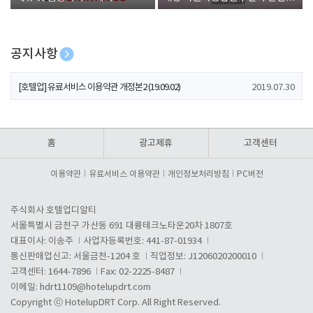
폰 증정
공지사항
[호텔업] 개인정보 처리방침 개정본1 (19.09.02)
2019.07.30
[호텔업] 유료서비스 이용약관 개정본2 (19.09.02)
2019.07.30
[호텔업] 개인정보 처리방침 개정본2 (19.09.02)
2019.07.30
홈
광고제휴
고객센터
이용약관
유료서비스 이용약관
개인정보처리방침
PC버전
주식회사 호텔업디알티
서울특별시 금천구 가산동 691 대륭테크노타운20차 1807호
대표이사: 이송주
사업자등록번호: 441-87-01934
통신판매업신고: 서울금천-1204 호
직업정보: J1206020200010
고객센터: 1644-7896
Fax: 02-2225-8487
이메일:
hdrt1109@hotelupdrt.com
Copyright ⓒ HotelupDRT Corp. All Right Reserved.