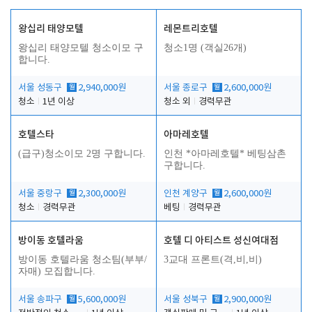
왕십리 태양모텔
레몬트리호텔
왕십리 태양모텔 청소이모 구
청소1명 (객실26개)
합니다.
서울 성동구
월
2,940,000원
서울 종로구
월
2,600,000원
청소
1년 이상
청소 외
경력무관
호텔스타
아마레호텔
(급구)청소이모 2명 구합니다.
인천 *아마레호텔* 베팅삼촌
구합니다.
서울 중랑구
월
2,300,000원
인천 계양구
월
2,600,000원
청소
경력무관
베팅
경력무관
방이동 호텔라움
호텔 디 아티스트 성신여대점
방이동 호텔라움 청소팀(부부/
3교대 프론트(격,비,비)
자매) 모집합니다.
서울 송파구
월
5,600,000원
서울 성북구
월
2,900,000원