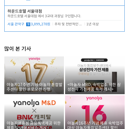
하운드호텔 서울대점
하운드호텔 서울대점 에서 3교대 과장님 구인합니다.
서울 관악구
월
3,099,270원
주차 및 전반적인 당번업무
1년 이상
많이 본 기사
야놀자17주년 기념 야놀자 통합발
<야놀자 MRO, 숙박업소 위한 삼
주센터 할인 프로모션 진행
성전자 가전제품 특가 개시>
야놀자제휴점 금융혜택제공 위한
야놀자16주년 기념 제휴 숙박업주
제휴 및 금융서비스 게시
대상 야놀자통합발주센터 할인쿠