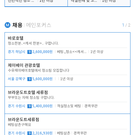
전반적인 청소 업무(객실청소.객실정리)
1년 이상
객실판매 및 고객응대
1년 이상
채용
메인포커스
1
/
2
바로호텔
청소한분..<캐셔 한분>.. 구합니다.
경기 하남시
월
2,600,000원
베팅.,청소<<캐셔 모셔봅니다.
1년 이상
제이베이 관광호텔
수유제이베이호텔에서 청소팀 모집합니다
서울 강북구
월
5,600,000원
1년 이상
브라운도트호텔 세류점
부부또는 자매 청소팀 구합니다.
경기 수원시
월
5,400,000원
객실청소및 베팅
경력무관
브라운도트세류점
베팅삼촌구해요
경기 수원시
월
2,316,930원
베팅삼촌
경력무관