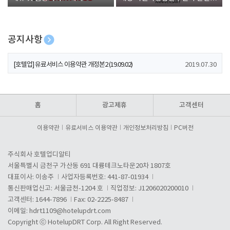
폰 증정
공지사항
[호텔업] 개인정보 처리방침 개정본1 (19.09.02)
2019.07.30
[호텔업] 유료서비스 이용약관 개정본2 (19.09.02)
2019.07.30
[호텔업] 개인정보 처리방침 개정본2 (19.09.02)
2019.07.30
홈
광고제휴
고객센터
이용약관
유료서비스 이용약관
개인정보처리방침
PC버전
주식회사 호텔업디알티
서울특별시 금천구 가산동 691 대륭테크노타운20차 1807호
대표이사: 이송주
사업자등록번호: 441-87-01934
통신판매업신고: 서울금천-1204 호
직업정보: J1206020200010
고객센터: 1644-7896
Fax: 02-2225-8487
이메일:
hdrt1109@hotelupdrt.com
Copyright ⓒ HotelupDRT Corp. All Right Reserved.