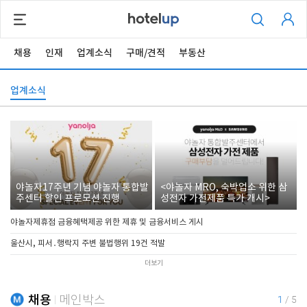
채용
인재
업계소식
구매/견적
부동산
업계소식
야놀자17주년 기념 야놀자 통합발
<야놀자 MRO, 숙박업소 위한 삼
주센터 할인 프로모션 진행
성전자 가전제품 특가 개시>
야놀자제휴점 금융혜택제공 위한 제휴 및 금융서비스 게시
울산시, 피서․행락지 주변 불법행위 19건 적발
더보기
채용
메인박스
1
/
5