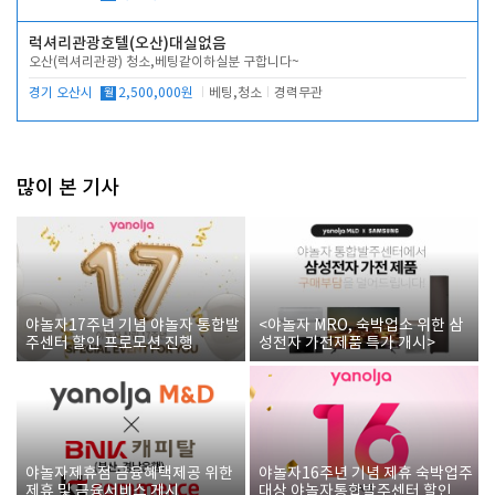
럭셔리관광호텔(오산)대실없음
오산(럭셔리관광) 청소,베팅같이하실분 구합니다~
경기 오산시
월
2,500,000원
베팅,청소
경력무관
많이 본 기사
야놀자17주년 기념 야놀자 통합발
<야놀자 MRO, 숙박업소 위한 삼
주센터 할인 프로모션 진행
성전자 가전제품 특가 개시>
야놀자제휴점 금융혜택제공 위한
야놀자16주년 기념 제휴 숙박업주
제휴 및 금융서비스 게시
대상 야놀자통합발주센터 할인쿠