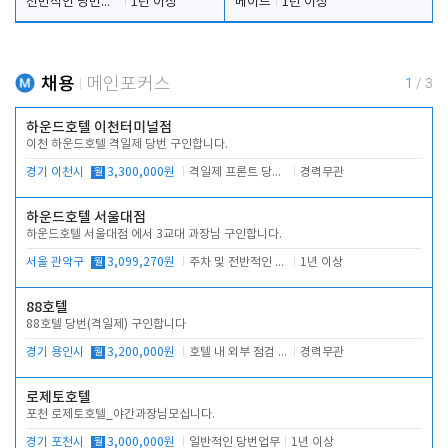
전반적인 당번업무
1년 이상
메이드
1년 이상
채용
메인포커스
1
/
3
하운드호텔 이천터미널점
이천 하운드호텔 격일제 당번 구인합니다.
경기 이천시
월
3,300,000원
격일제 프론트 당번 업무로 주차 및 객실 점검
경력무관
하운드호텔 서울대점
하운드호텔 서울대점 에서 3교대 과장님 구인합니다.
서울 관악구
월
3,099,270원
주차 및 전반적인 당번업무
1년 이상
88호텔
88호텔 당번(격일제) 구인합니다
경기 용인시
월
3,200,000원
호텔 내 외부 점검 및 프런트 운영
경력무관
로제토호텔
포천 로제토호텔_야간과장님모십니다.
경기 포천시
월
3,000,000원
일반적인 당번업무
1년 이상