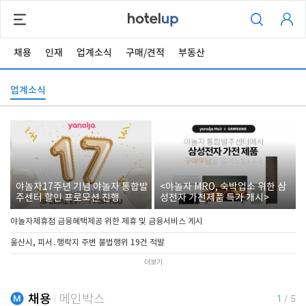
채용
인재
업계소식
구매/견적
부동산
업계소식
야놀자17주년 기념 야놀자 통합발
<야놀자 MRO, 숙박업소 위한 삼
주센터 할인 프로모션 진행
성전자 가전제품 특가 개시>
야놀자제휴점 금융혜택제공 위한 제휴 및 금융서비스 게시
울산시, 피서․행락지 주변 불법행위 19건 적발
더보기
채용
메인박스
1
/
5