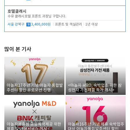
호텔클래시
수유 클래시호텔 프론트 과장님 구합니다.
서울 강북구
월
3,400,000원
프론트 및 객실관리
1년 이상
많이 본 기사
야놀자17주년 기념 야놀자 통합발
<야놀자 MRO, 숙박업소 위한 삼
주센터 할인 프로모션 진행
성전자 가전제품 특가 개시>
야놀자제휴점 금융혜택제공 위한
야놀자16주년 기념 제휴 숙박업주
제휴 및 금융서비스 게시
대상 야놀자통합발주센터 할인쿠