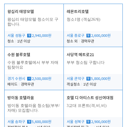
왕십리 태양모텔
레몬트리호텔
왕십리 태양모텔 청소이모 구
청소1명 (객실26개)
합니다.
서울 성동구
월
2,940,000원
서울 종로구
월
2,600,000원
청소
1년 이상
청소 외
경력무관
수원 블루호텔
사당역 메트로21
수원 블루호텔에서 부부 자매
부부 청소팀 구합니다
팀찾아요
경기 수원시
시
2,500,000원
서울 관악구
월
5,800,000원
메이드
경력무관
객실청소
1년 이상
방이동 호텔라움
호텔 디 아티스트 성신여대점
방이동 호텔라움 청소팀(부부/
3교대 프론트(격,비,비)
자매) 모집합니다.
서울 송파구
월
5,600,000원
서울 성북구
월
2,900,000원