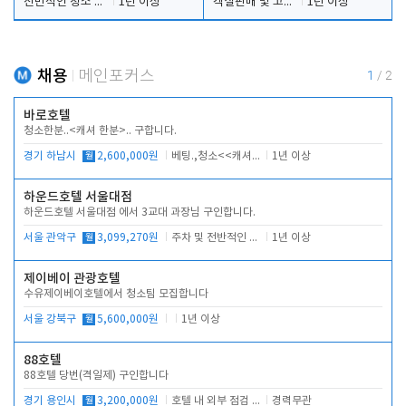
전반적인 청소 업무(객실청소.객실정리)
1년 이상
객실판매 및 고객응대
1년 이상
채용
메인포커스
1
/
2
바로호텔
청소한분..<캐셔 한분>.. 구합니다.
경기 하남시
월
2,600,000원
베팅.,청소<<캐셔 모셔봅니다.
1년 이상
하운드호텔 서울대점
하운드호텔 서울대점 에서 3교대 과장님 구인합니다.
서울 관악구
월
3,099,270원
주차 및 전반적인 당번업무
1년 이상
제이베이 관광호텔
수유제이베이호텔에서 청소팀 모집합니다
서울 강북구
월
5,600,000원
1년 이상
88호텔
88호텔 당번(격일제) 구인합니다
경기 용인시
월
3,200,000원
호텔 내 외부 점검 및 프런트 운영
경력무관