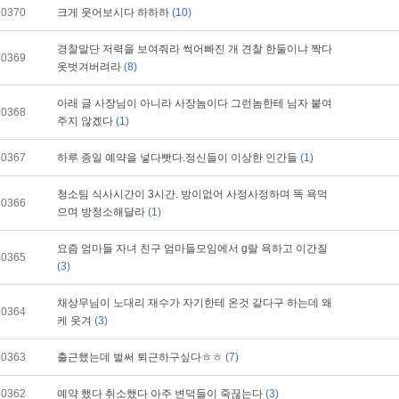
10370
크게 웃어보시다 하하하
(10)
경찰말단 저력을 보여줘라 썩어빠진 개 견찰 한둘이냐 짝다
10369
옷벗겨버려라
(8)
아래 글 사장님이 아니라 사장놈이다 그런놈한테 님자 붙여
10368
주지 않겠다
(1)
10367
하루 종일 예약을 넣다빳다.정신들이 이상한 인간들
(1)
청소팀 식사시간이 3시간. 방이없어 사정사정하며 똑 욕먹
10366
으며 방청소해달라
(1)
요즘 엄마들 자녀 친구 엄마들모임에서 g랄 욕하고 이간질
10365
(3)
채상무님이 노대리 재수가 자기한테 온것 같다구 하는데 왜
10364
케 웃겨
(3)
10363
출근했는데 벌써 퇴근하구싶다ㅎㅎ
(7)
10362
예약 했다 취소했다 아주 변덕들이 죽끊는다
(3)