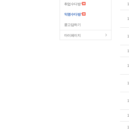
취업수다방
익명수다방
묻고답하기
마이페이지