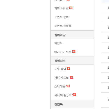
가위바위보
포인트 순위
포인트 쇼핑몰
참여마당
이벤트
매거진이벤트
경영정보
노무 상담
경영 자료실
소액매물
시세/매출정보
취업톡