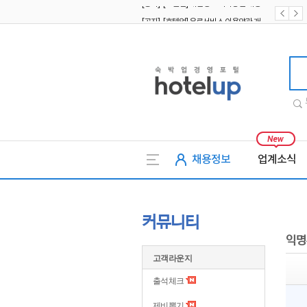
[공지] [호텔업] 유료서비스 이용약관 개정본2 (19.09.02)
[공지] [호텔업] 개인정보 처리방침 개정본2 (19.09.02)
호텔업
채용정보
업계소식
커뮤니티
익명
고객라운지
출석체크
제비뽑기