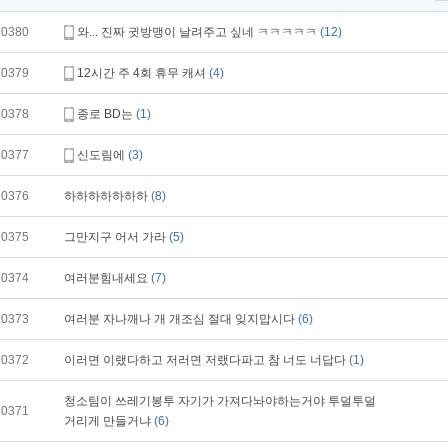
10380
와... 진짜 귓방맹이 날려주고 싶네 ㅋㅋㅋㅋㅋ
(12)
10379
12시간 주 4회 휴무 캐셔
(4)
10378
종로 BD는
(1)
10377
신도림에
(3)
10376
하하하하하하하
(8)
10375
그만지구 어서 가라
(5)
10374
여러분힘내세요
(7)
10373
여러분 자나깨나 개 개조심 절대 잊지맙시다
(6)
10372
이러면 이랬다하고 저러면 저랬다파고 참 너도 너답다
(1)
청소팀이 쓰레기봉투 자기가 가져다놔야하는거야 투덜투덜
10371
거리게 만들거냐
(6)