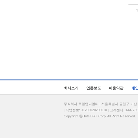
회사소개
언론보도
이용약관
개
주식회사 호텔업디알티 | 서울특별시 금천구 가산동 69
| 직업정보: J1206020200010 | 고객센터 1644-7896 
Copyright ⓒHotelDRT Corp. All Right Reserved.