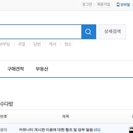
로그인
회원가입
모바일
로고
상세검색
부부팀
주말
당번
캐셔
청소
구매견적
부동산
수다방
번호
제목
공지
커뮤니티 게시판 이용에 대한 협조 및 당부 말씀
(41)