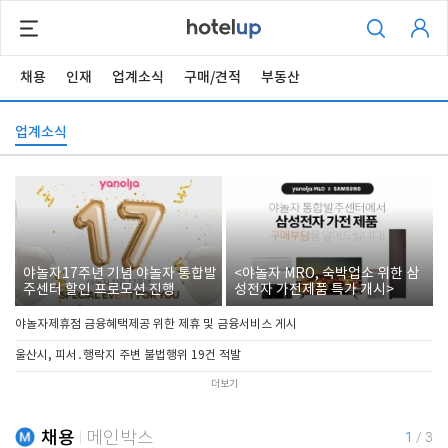
채용
인재
업계소식
구매/견적
부동산
업계소식
야놀자17주년 기념 야놀자 통합발
<야놀자 MRO, 숙박업소 위한 삼
주센터 할인 프로모션 진행
성전자 가전제품 특가 개시>
야놀자제휴점 금융혜택제공 위한 제휴 및 금융서비스 게시
울산시, 피서․행락지 주변 불법행위 19건 적발
더보기
채용
메인박스
1
/
3