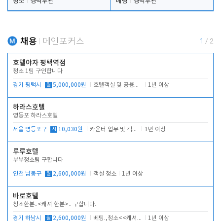
청소
경력무관
베팅
경력무관
채용
메인포커스
1
/
2
호텔야자 평택역점
청소 1팀 구인합니다
경기 평택시
월
5,000,000원
호텔객실 및 공용시설 청소 관리
1년 이상
하라스호텔
영등포 하라스호텔
서울 영등포구
시
10,030원
카운터 업무 및 객실관리(청소상태 확인, 객실판매)
1년 이상
루루호텔
부부청소팀 구합니다
인천 남동구
월
2,600,000원
객실 청소
1년 이상
바로호텔
청소한분..<캐셔 한분>.. 구합니다.
경기 하남시
월
2,600,000원
베팅.,청소<<캐셔 모셔봅니다.
1년 이상