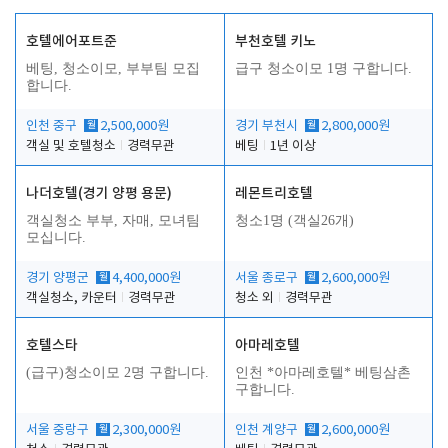
호텔에어포트준
부천호텔 키노
베팅, 청소이모, 부부팀 모집
급구 청소이모 1명 구합니다.
합니다.
인천 중구
월
2,500,000원
경기 부천시
월
2,800,000원
객실 및 호텔청소
경력무관
베팅
1년 이상
나더호텔(경기 양평 용문)
레몬트리호텔
객실청소 부부, 자매, 모녀팀
청소1명 (객실26개)
모십니다.
경기 양평군
월
4,400,000원
서울 종로구
월
2,600,000원
객실청소, 카운터
경력무관
청소 외
경력무관
호텔스타
아마레호텔
(급구)청소이모 2명 구합니다.
인천 *아마레호텔* 베팅삼촌
구합니다.
서울 중랑구
월
2,300,000원
인천 계양구
월
2,600,000원