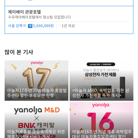
제이베이 관광호텔
수유제이베이호텔에서 청소팀 모집합니다
서울 강북구
월
5,600,000원
1년 이상
많이 본 기사
야놀자17주년 기념 야놀자 통합발
<야놀자 MRO, 숙박업소 위한 삼
주센터 할인 프로모션 진행
성전자 가전제품 특가 개시>
야놀자제휴점 금융혜택제공 위한
야놀자16주년 기념 제휴 숙박업주
제휴 및 금융서비스 게시
대상 야놀자통합발주센터 할인쿠