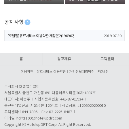
폰 증정
공지사항
[호텔업] 개인정보 처리방침 개정본1 (19.09.02)
2019.07.30
[호텔업] 유료서비스 이용약관 개정본2 (19.09.02)
2019.07.30
[호텔업] 개인정보 처리방침 개정본2 (19.09.02)
2019.07.30
홈
광고제휴
고객센터
이용약관
유료서비스 이용약관
개인정보처리방침
PC버전
주식회사 호텔업디알티
서울특별시 금천구 가산동 691 대륭테크노타운20차 1807호
대표이사: 이송주
사업자등록번호: 441-87-01934
통신판매업신고: 서울금천-1204 호
직업정보: J1206020200010
고객센터: 1644-7896
Fax: 02-2225-8487
이메일:
hdrt1109@hotelupdrt.com
Copyright ⓒ HotelupDRT Corp. All Right Reserved.