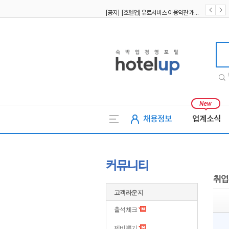
[공지] [호텔업] 유료서비스 이용약관 개정본2 (19.09.02)
[공지] [호텔업] 개인정보 처리방침 개정본2 (19.09.02)
호텔업
채용정보
업계소식
커뮤니티
취업
고객라운지
출석체크
제비뽑기