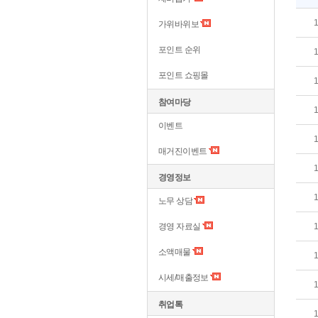
가위바위보
포인트 순위
포인트 쇼핑몰
참여마당
이벤트
매거진이벤트
경영정보
노무 상담
경영 자료실
소액매물
시세/매출정보
취업톡