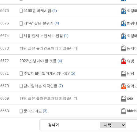
16676
9160원 최저시급
(5)
화랑
16675
가"족" 같은 분위기
(4)
화랑
16674
채용 인재 보면서 느낀점
(1)
화랑
16673
해당 글은 블라인드처리 되었습니다.
뚱지
16672
2022년 챙겨야 할 것들
(4)
슈빛
16671
주말더블비얼마계산되나요?
(5)
냠냠
16670
같이일해본 외국인들
(7)
술먹
16669
해당 글은 블라인드처리 되었습니다.
jojo
16668
문의드려요
(3)
hideh