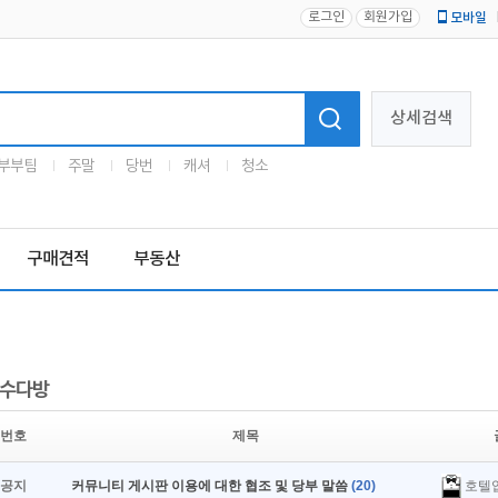
로그인
회원가입
모바일
로고
상세검색
부부팀
주말
당번
캐셔
청소
구매견적
부동산
수다방
번호
제목
호텔
공지
커뮤니티 게시판 이용에 대한 협조 및 당부 말씀
(20)