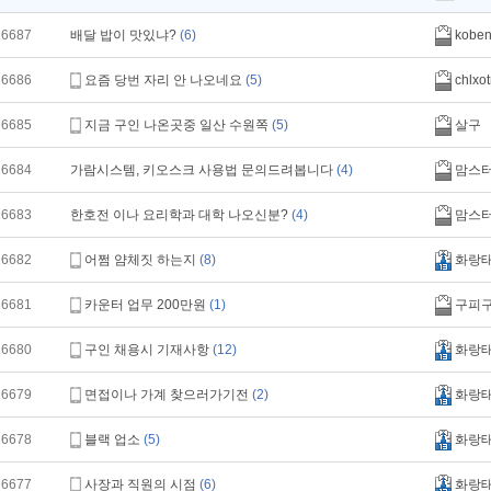
16687
배달 밥이 맛있냐?
(6)
kobe
16686
요즘 당번 자리 안 나오네요
(5)
chlxot
16685
지금 구인 나온곳중 일산 수원쪽
(5)
살구
16684
가람시스템, 키오스크 사용법 문의드려봅니다
(4)
맘스
16683
한호전 이나 요리학과 대학 나오신분?
(4)
맘스
16682
어쩜 얌체짓 하는지
(8)
화랑
16681
카운터 업무 200만원
(1)
구피
16680
구인 채용시 기재사항
(12)
화랑
16679
면접이나 가계 찾으러가기전
(2)
화랑
16678
블랙 업소
(5)
화랑
16677
사장과 직원의 시점
(6)
화랑