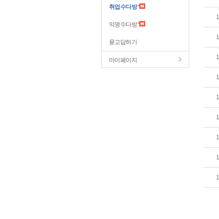
취업수다방
익명수다방
묻고답하기
마이페이지