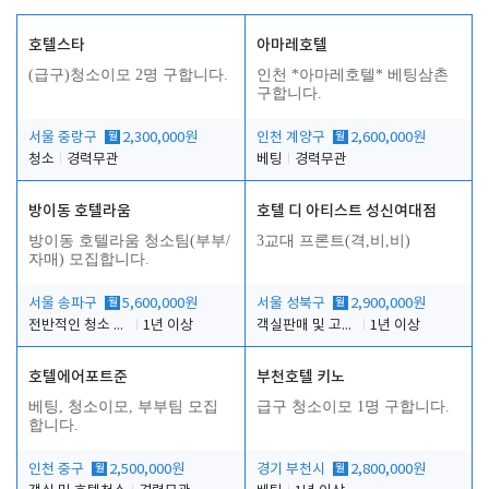
호텔스타
아마레호텔
(급구)청소이모 2명 구합니다.
인천 *아마레호텔* 베팅삼촌
구합니다.
서울 중랑구
월
2,300,000원
인천 계양구
월
2,600,000원
청소
경력무관
베팅
경력무관
방이동 호텔라움
호텔 디 아티스트 성신여대점
방이동 호텔라움 청소팀(부부/
3교대 프론트(격,비,비)
자매) 모집합니다.
서울 송파구
월
5,600,000원
서울 성북구
월
2,900,000원
전반적인 청소 업무(객실청소.객실정리)
1년 이상
객실판매 및 고객응대
1년 이상
호텔에어포트준
부천호텔 키노
베팅, 청소이모, 부부팀 모집
급구 청소이모 1명 구합니다.
합니다.
인천 중구
월
2,500,000원
경기 부천시
월
2,800,000원