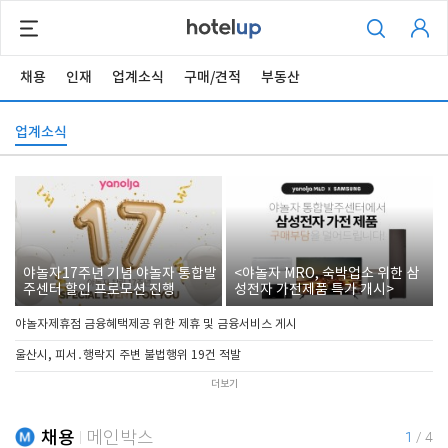
채용
인재
업계소식
구매/견적
부동산
업계소식
야놀자17주년 기념 야놀자 통합발
<야놀자 MRO, 숙박업소 위한 삼
주센터 할인 프로모션 진행
성전자 가전제품 특가 개시>
야놀자제휴점 금융혜택제공 위한 제휴 및 금융서비스 게시
울산시, 피서․행락지 주변 불법행위 19건 적발
더보기
채용
메인박스
1
/
4