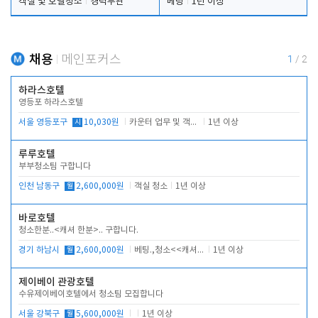
객실 및 호텔청소
경력무관
베팅
1년 이상
채용
메인포커스
1
/
2
하라스호텔
영등포 하라스호텔
서울 영등포구
시
10,030원
카운터 업무 및 객실관리(청소상태 확인, 객실판매)
1년 이상
루루호텔
부부청소팀 구합니다
인천 남동구
월
2,600,000원
객실 청소
1년 이상
바로호텔
청소한분..<캐셔 한분>.. 구합니다.
경기 하남시
월
2,600,000원
베팅.,청소<<캐셔 모셔봅니다.
1년 이상
제이베이 관광호텔
수유제이베이호텔에서 청소팀 모집합니다
서울 강북구
월
5,600,000원
1년 이상