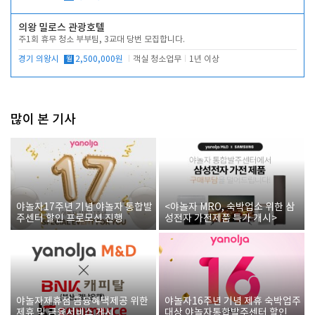
의왕 밀로스 관광호텔
주1회 휴무 청소 부부팀, 3교대 당번 모집합니다.
경기 의왕시
월
2,500,000원
객실 청소업무
1년 이상
많이 본 기사
야놀자17주년 기념 야놀자 통합발
<야놀자 MRO, 숙박업소 위한 삼
주센터 할인 프로모션 진행
성전자 가전제품 특가 개시>
야놀자제휴점 금융혜택제공 위한
야놀자16주년 기념 제휴 숙박업주
제휴 및 금융서비스 게시
대상 야놀자통합발주센터 할인쿠