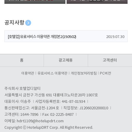
폰 증정
공지사항
[호텔업] 개인정보 처리방침 개정본1 (19.09.02)
2019.07.30
[호텔업] 유료서비스 이용약관 개정본2 (19.09.02)
2019.07.30
[호텔업] 개인정보 처리방침 개정본2 (19.09.02)
2019.07.30
홈
광고제휴
고객센터
이용약관
유료서비스 이용약관
개인정보처리방침
PC버전
주식회사 호텔업디알티
서울특별시 금천구 가산동 691 대륭테크노타운20차 1807호
대표이사: 이송주
사업자등록번호: 441-87-01934
통신판매업신고: 서울금천-1204 호
직업정보: J1206020200010
고객센터: 1644-7896
Fax: 02-2225-8487
이메일:
hdrt1109@hotelupdrt.com
Copyright ⓒ HotelupDRT Corp. All Right Reserved.