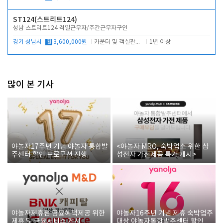
ST124(스트리트124)
성남 스트리트124 격일근무자/주간근무자구인
경기 성남시
월
3,600,000원
카운터 및 객실관리 전반
1년 이상
많이 본 기사
야놀자17주년 기념 야놀자 통합발
<야놀자 MRO, 숙박업소 위한 삼
주센터 할인 프로모션 진행
성전자 가전제품 특가 개시>
야놀자제휴점 금융혜택제공 위한
야놀자16주년 기념 제휴 숙박업주
제휴 및 금융서비스 게시
대상 야놀자통합발주센터 할인쿠