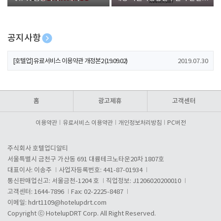
폰 증정
공지사항
[호텔업] 개인정보 처리방침 개정본1 (19.09.02)
2019.07.30
[호텔업] 유료서비스 이용약관 개정본2 (19.09.02)
2019.07.30
[호텔업] 개인정보 처리방침 개정본2 (19.09.02)
2019.07.30
홈
광고제휴
고객센터
이용약관
유료서비스 이용약관
개인정보처리방침
PC버전
주식회사 호텔업디알티
서울특별시 금천구 가산동 691 대륭테크노타운20차 1807호
대표이사: 이송주
사업자등록번호: 441-87-01934
통신판매업신고: 서울금천-1204 호
직업정보: J1206020200010
고객센터: 1644-7896
Fax: 02-2225-8487
이메일:
hdrt1109@hotelupdrt.com
Copyright ⓒ HotelupDRT Corp. All Right Reserved.