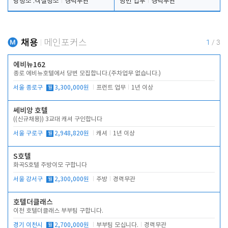
탕청소 .객실청소
경력무관
당번 업무
경력무관
채용
메인포커스
1
/
3
에비뉴162
종로 에비뉴호텔에서 당번 모집합니다.(주차업무 없습니다.)
서울 종로구
월
3,300,000원
프런트 업무
1년 이상
쎄비앙 호텔
((신규채용)) 3교대 캐셔 구인합니다
서울 구로구
월
2,948,820원
캐셔
1년 이상
S호텔
화곡S호텔 주방이모 구합니다
서울 강서구
월
2,300,000원
주방
경력무관
호텔더클래스
이천 호텔더클래스 부부팀 구합니다.
경기 이천시
월
2,700,000원
부부팀 모십니다.
경력무관