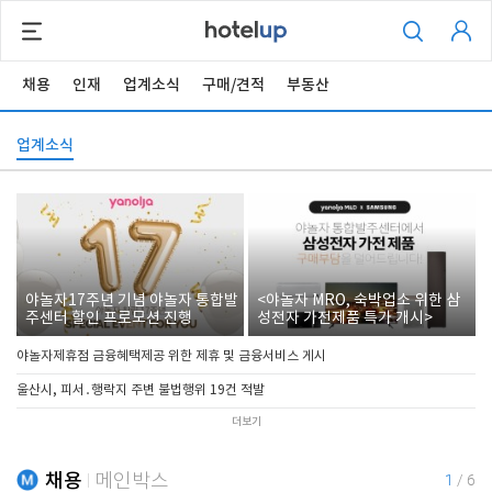
채용
인재
업계소식
구매/견적
부동산
업계소식
야놀자17주년 기념 야놀자 통합발
<야놀자 MRO, 숙박업소 위한 삼
주센터 할인 프로모션 진행
성전자 가전제품 특가 개시>
야놀자제휴점 금융혜택제공 위한 제휴 및 금융서비스 게시
울산시, 피서․행락지 주변 불법행위 19건 적발
더보기
채용
메인박스
1
/
6