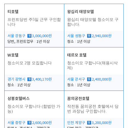
티호텔
왕십리 태양모텔
프런트당번 주5일 근무 구인합
왕십리 태양모텔 청소이모 구
니다
합니다.
서울 강동구
월
3,000,000원
서울 성동구
월
2,940,000원
당번, 프런트업무
1년 이상
청소
1년 이상
W호텔
테르모 호텔
청소이모 2명 모집합니다
청소이모 구합니다(채용시삭
제)
경기 광명시
월
3,400,170원
서울 강서구
월
2,400,000원
청소
1년 이상
청소
1년 이상
상봉호텔버스
꿈의궁전호텔
청소이모 구합니다 (합법만 가
작전동 꿈의궁전 호텔에서 당
능)
번 과장님 구인합니다.
서울 중랑구
월
2,600,000원
인천 계양구
월
3,200,000원