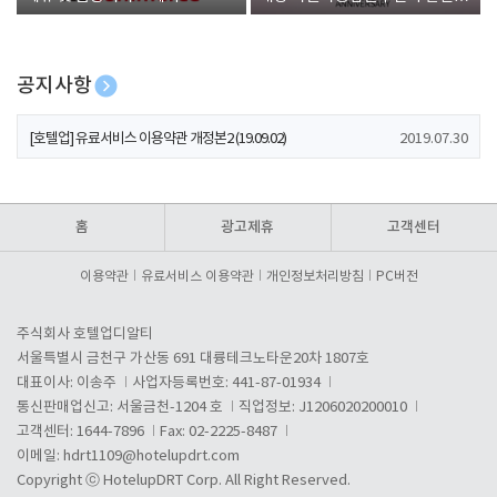
폰 증정
공지사항
[호텔업] 개인정보 처리방침 개정본1 (19.09.02)
2019.07.30
[호텔업] 유료서비스 이용약관 개정본2 (19.09.02)
2019.07.30
[호텔업] 개인정보 처리방침 개정본2 (19.09.02)
2019.07.30
홈
광고제휴
고객센터
이용약관
유료서비스 이용약관
개인정보처리방침
PC버전
주식회사 호텔업디알티
서울특별시 금천구 가산동 691 대륭테크노타운20차 1807호
대표이사: 이송주
사업자등록번호: 441-87-01934
통신판매업신고: 서울금천-1204 호
직업정보: J1206020200010
고객센터: 1644-7896
Fax: 02-2225-8487
이메일:
hdrt1109@hotelupdrt.com
Copyright ⓒ HotelupDRT Corp. All Right Reserved.