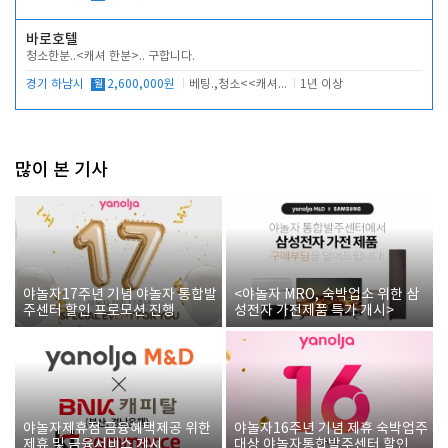
바로호텔
청소한분..<캐셔 한분>.. 구합니다.
경기 하남시
월
2,600,000원
베팅.,청소<<캐셔 모셔봅니다.
1년 이상
많이 본 기사
야놀자17주년 기념 야놀자 통합발
<야놀자 MRO, 숙박업소 위한 삼
주센터 할인 프로모션 진행
성전자 가전제품 특가 개시>
야놀자제휴점 금융혜택제공 위한
야놀자16주년 기념 제휴 숙박업주
제휴 및 금융서비스 게시
대상 야놀자통합발주센터 할인쿠