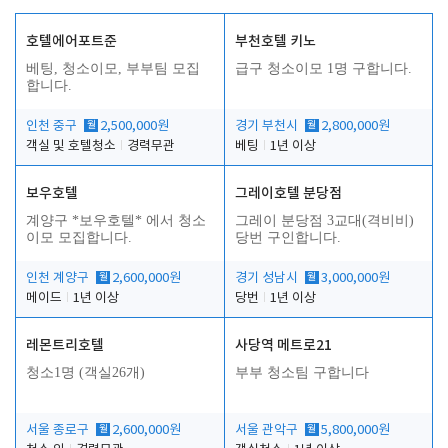
호텔에어포트준
부천호텔 키노
베팅, 청소이모, 부부팀 모집
급구 청소이모 1명 구합니다.
합니다.
인천 중구
월
2,500,000원
경기 부천시
월
2,800,000원
객실 및 호텔청소
경력무관
베팅
1년 이상
보우호텔
그레이호텔 분당점
계양구 *보우호텔* 에서 청소
그레이 분당점 3교대(격비비)
이모 모집합니다.
당번 구인합니다.
인천 계양구
월
2,600,000원
경기 성남시
월
3,000,000원
메이드
1년 이상
당번
1년 이상
레몬트리호텔
사당역 메트로21
청소1명 (객실26개)
부부 청소팀 구합니다
서울 종로구
월
2,600,000원
서울 관악구
월
5,800,000원