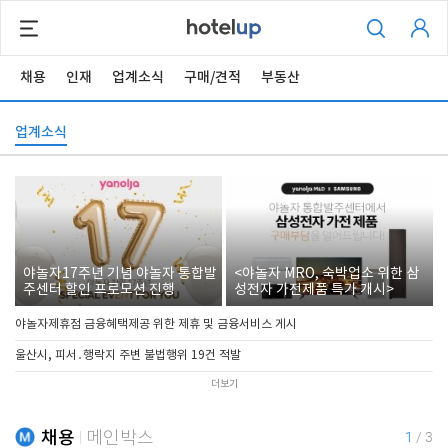
채용
인재
업계소식
구매/견적
부동산
업계소식
야놀자17주년 기념 야놀자 통합발
<야놀자 MRO, 숙박업소 위한 삼
주센터 할인 프로모션 진행
성전자 가전제품 특가 개시>
야놀자제휴점 금융혜택제공 위한 제휴 및 금융서비스 게시
울산시, 피서․행락지 주변 불법행위 19건 적발
더보기
채용
메인박스
1
/
3