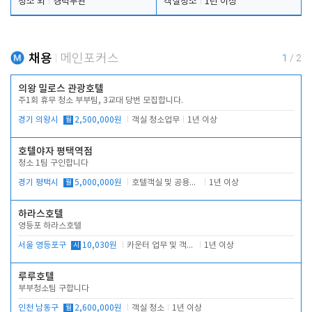
청소 외
경력무관
객실청소
1년 이상
채용
메인포커스
1
/
2
의왕 밀로스 관광호텔
주1회 휴무 청소 부부팀, 3교대 당번 모집합니다.
경기 의왕시
월
2,500,000원
객실 청소업무
1년 이상
호텔야자 평택역점
청소 1팀 구인합니다
경기 평택시
월
5,000,000원
호텔객실 및 공용시설 청소 관리
1년 이상
하라스호텔
영등포 하라스호텔
서울 영등포구
시
10,030원
카운터 업무 및 객실관리(청소상태 확인, 객실판매)
1년 이상
루루호텔
부부청소팀 구합니다
인천 남동구
월
2,600,000원
객실 청소
1년 이상