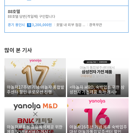
88호텔
88호텔 당번(격일제) 구인합니다
경기 용인시
월
3,200,000원
호텔 내 외부 점검 및 프런트 운영
경력무관
많이 본 기사
야놀자17주년 기념 야놀자 통합발
<야놀자 MRO, 숙박업소 위한 삼
주센터 할인 프로모션 진행
성전자 가전제품 특가 개시>
야놀자제휴점 금융혜택제공 위한
야놀자16주년 기념 제휴 숙박업주
제휴 및 금융서비스 게시
대상 야놀자통합발주센터 할인쿠