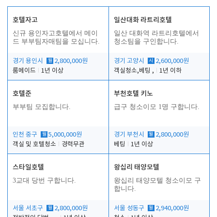
호텔자고
일산대화 라트리호텔
신규 용인자고호텔에서 메이
일산 대화역 라트리호텔에서
드 부부팀자매팀을 모십니다.
청소팀을 구인합니다.
경기 용인시
월
2,800,000원
경기 고양시
시
2,600,000원
룸메이드
1년 이상
객실청소,베팅 ,
1년 이하
호텔준
부천호텔 키노
부부팀 모집합니다.
급구 청소이모 1명 구합니다.
인천 중구
월
5,000,000원
경기 부천시
월
2,800,000원
객실 및 호텔청소
경력무관
베팅
1년 이상
스타일호텔
왕십리 태양모텔
3교대 당번 구합니다.
왕십리 태양모텔 청소이모 구
합니다.
서울 서초구
월
2,800,000원
서울 성동구
월
2,940,000원