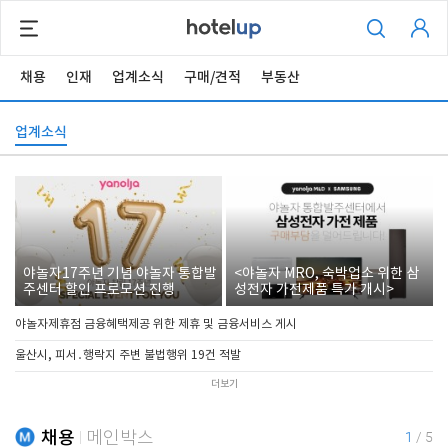
채용
인재
업계소식
구매/견적
부동산
업계소식
야놀자17주년 기념 야놀자 통합발
<야놀자 MRO, 숙박업소 위한 삼
주센터 할인 프로모션 진행
성전자 가전제품 특가 개시>
야놀자제휴점 금융혜택제공 위한 제휴 및 금융서비스 게시
울산시, 피서․행락지 주변 불법행위 19건 적발
더보기
채용
메인박스
1
/
5