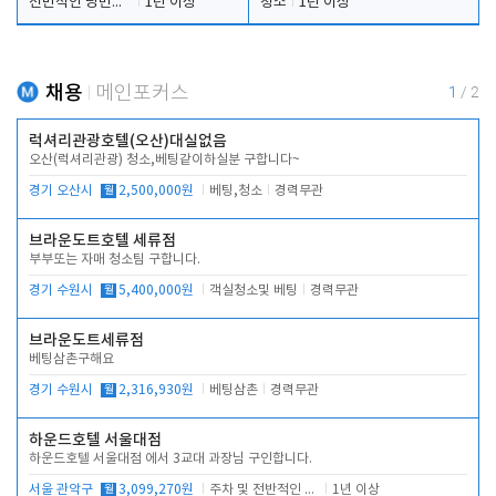
전반적인 당번업무
1년 이상
청소
1년 이상
채용
메인포커스
1
/
2
럭셔리관광호텔(오산)대실없음
오산(럭셔리관광) 청소,베팅같이하실분 구합니다~
경기 오산시
월
2,500,000원
베팅,청소
경력무관
브라운도트호텔 세류점
부부또는 자매 청소팀 구합니다.
경기 수원시
월
5,400,000원
객실청소및 베팅
경력무관
브라운도트세류점
베팅삼촌구해요
경기 수원시
월
2,316,930원
베팅삼촌
경력무관
하운드호텔 서울대점
하운드호텔 서울대점 에서 3교대 과장님 구인합니다.
서울 관악구
월
3,099,270원
주차 및 전반적인 당번업무
1년 이상