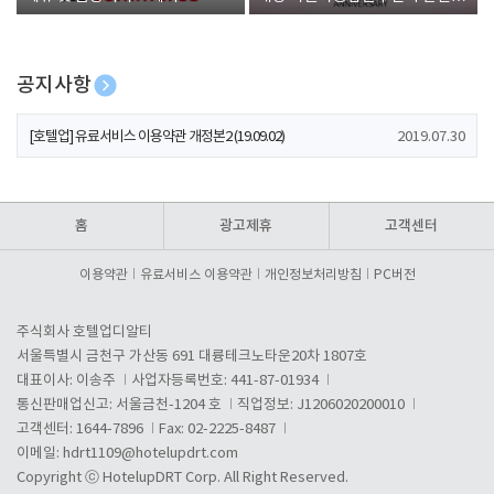
폰 증정
공지사항
[호텔업] 개인정보 처리방침 개정본1 (19.09.02)
2019.07.30
[호텔업] 유료서비스 이용약관 개정본2 (19.09.02)
2019.07.30
[호텔업] 개인정보 처리방침 개정본2 (19.09.02)
2019.07.30
홈
광고제휴
고객센터
이용약관
유료서비스 이용약관
개인정보처리방침
PC버전
주식회사 호텔업디알티
서울특별시 금천구 가산동 691 대륭테크노타운20차 1807호
대표이사: 이송주
사업자등록번호: 441-87-01934
통신판매업신고: 서울금천-1204 호
직업정보: J1206020200010
고객센터: 1644-7896
Fax: 02-2225-8487
이메일:
hdrt1109@hotelupdrt.com
Copyright ⓒ HotelupDRT Corp. All Right Reserved.