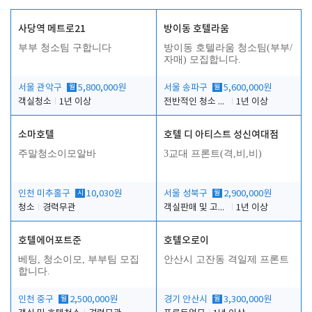
사당역 메트로21
방이동 호텔라움
부부 청소팀 구합니다
방이동 호텔라움 청소팀(부부/
자매) 모집합니다.
서울 관악구
월
5,800,000원
서울 송파구
월
5,600,000원
객실청소
1년 이상
전반적인 청소 업무(객실청소.객실정리)
1년 이상
소마호텔
호텔 디 아티스트 성신여대점
주말청소이모알바
3교대 프론트(격,비,비)
인천 미추홀구
시
10,030원
서울 성북구
월
2,900,000원
청소
경력무관
객실판매 및 고객응대
1년 이상
호텔에어포트준
호텔오로이
베팅, 청소이모, 부부팀 모집
안산시 고잔동 격일제 프론트
합니다.
인천 중구
월
2,500,000원
경기 안산시
월
3,300,000원