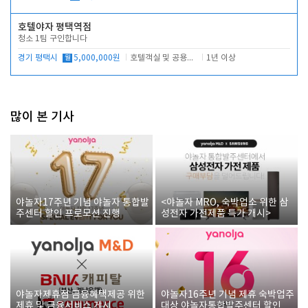
호텔야자 평택역점
청소 1팀 구인합니다
경기 평택시
월
5,000,000원
호텔객실 및 공용시설 청소 관리
1년 이상
많이 본 기사
야놀자17주년 기념 야놀자 통합발
<야놀자 MRO, 숙박업소 위한 삼
주센터 할인 프로모션 진행
성전자 가전제품 특가 개시>
야놀자제휴점 금융혜택제공 위한
야놀자16주년 기념 제휴 숙박업주
제휴 및 금융서비스 게시
대상 야놀자통합발주센터 할인쿠