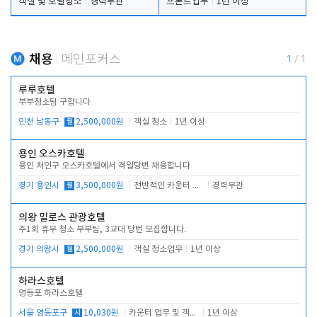
객실 및 호텔청소
경력무관
프론트업무
1년 이상
채용
메인포커스
1
/
1
루루호텔
부부청소팀 구합니다
인천 남동구
월
2,500,000원
객실 청소
1년 이상
용인 오스카호텔
용인 처인구 오스카호텔에서 격일당번 채용합니다
경기 용인시
월
3,500,000원
전반적인 카운터 업무
경력무관
의왕 밀로스 관광호텔
주1회 휴무 청소 부부팀, 3교대 당번 모집합니다.
경기 의왕시
월
2,500,000원
객실 청소업무
1년 이상
하라스호텔
영등포 하라스호텔
서울 영등포구
시
10,030원
카운터 업무 및 객실관리(청소상태 확인, 객실판매)
1년 이상