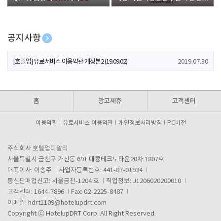
폰 증정
공지사항
[호텔업] 개인정보 처리방침 개정본1 (19.09.02)
2019.07.30
[호텔업] 유료서비스 이용약관 개정본2 (19.09.02)
2019.07.30
[호텔업] 개인정보 처리방침 개정본2 (19.09.02)
2019.07.30
홈
광고제휴
고객센터
이용약관
유료서비스 이용약관
개인정보처리방침
PC버전
주식회사 호텔업디알티
서울특별시 금천구 가산동 691 대륭테크노타운20차 1807호
대표이사: 이송주
사업자등록번호: 441-87-01934
통신판매업신고: 서울금천-1204 호
직업정보: J1206020200010
고객센터: 1644-7896
Fax: 02-2225-8487
이메일:
hdrt1109@hotelupdrt.com
Copyright ⓒ HotelupDRT Corp. All Right Reserved.