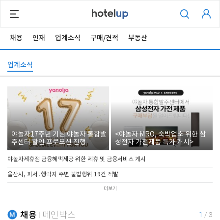
채용
인재
업계소식
구매/견적
부동산
업계소식
야놀자17주년 기념 야놀자 통합발
<야놀자 MRO, 숙박업소 위한 삼
주센터 할인 프로모션 진행
성전자 가전제품 특가 개시>
야놀자제휴점 금융혜택제공 위한 제휴 및 금융서비스 게시
울산시, 피서․행락지 주변 불법행위 19건 적발
더보기
채용
메인박스
1
/
3