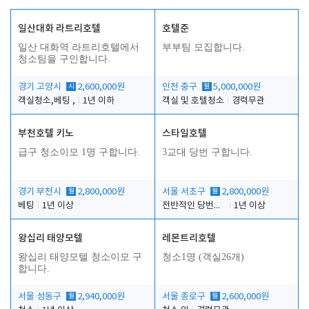
일산대화 라트리호텔
호텔준
일산 대화역 라트리호텔에서
부부팀 모집합니다.
청소팀을 구인합니다.
경기 고양시
시
2,600,000원
인천 중구
월
5,000,000원
객실청소,베팅 ,
1년 이하
객실 및 호텔청소
경력무관
부천호텔 키노
스타일호텔
급구 청소이모 1명 구합니다.
3교대 당번 구합니다.
경기 부천시
월
2,800,000원
서울 서초구
월
2,800,000원
베팅
1년 이상
전반적인 당번업무
1년 이상
왕십리 태양모텔
레몬트리호텔
왕십리 태양모텔 청소이모 구
청소1명 (객실26개)
합니다.
서울 성동구
월
2,940,000원
서울 종로구
월
2,600,000원