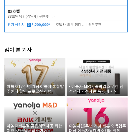
88호텔
88호텔 당번(격일제) 구인합니다
경기 용인시
월
3,200,000원
호텔 내 외부 점검 및 프런트 운영
경력무관
많이 본 기사
야놀자17주년 기념 야놀자 통합발
<야놀자 MRO, 숙박업소 위한 삼
주센터 할인 프로모션 진행
성전자 가전제품 특가 개시>
야놀자제휴점 금융혜택제공 위한
야놀자16주년 기념 제휴 숙박업주
제휴 및 금융서비스 게시
대상 야놀자통합발주센터 할인쿠