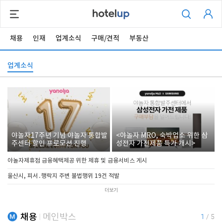
채용
인재
업계소식
구매/견적
부동산
업계소식
야놀자17주년 기념 야놀자 통합발
<야놀자 MRO, 숙박업소 위한 삼
주센터 할인 프로모션 진행
성전자 가전제품 특가 개시>
야놀자제휴점 금융혜택제공 위한 제휴 및 금융서비스 게시
울산시, 피서․행락지 주변 불법행위 19건 적발
더보기
채용
메인박스
1
/
5