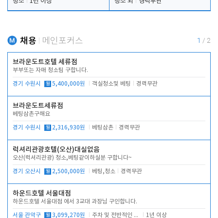
청소
1년 이상
청소 외
경력무관
채용
메인포커스
1
/
2
브라운도트호텔 세류점
부부또는 자매 청소팀 구합니다.
경기 수원시
월
5,400,000원
객실청소및 베팅
경력무관
브라운도트세류점
베팅삼촌구해요
경기 수원시
월
2,316,930원
베팅삼촌
경력무관
럭셔리관광호텔(오산)대실없음
오산(럭셔리관광) 청소,베팅같이하실분 구합니다~
경기 오산시
월
2,500,000원
베팅,청소
경력무관
하운드호텔 서울대점
하운드호텔 서울대점 에서 3교대 과장님 구인합니다.
서울 관악구
월
3,099,270원
주차 및 전반적인 당번업무
1년 이상