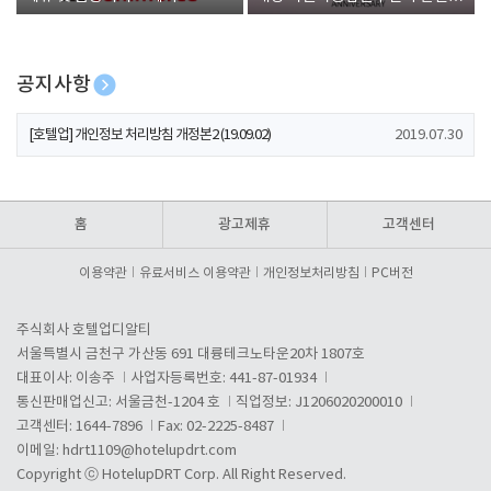
폰 증정
공지사항
[호텔업] 유료서비스 이용약관 개정본2 (19.09.02)
2019.07.30
[호텔업] 개인정보 처리방침 개정본2 (19.09.02)
2019.07.30
[호텔업] 개인정보 처리방침 개정본1 (19.09.02)
2019.07.30
홈
광고제휴
고객센터
이용약관
유료서비스 이용약관
개인정보처리방침
PC버전
주식회사 호텔업디알티
서울특별시 금천구 가산동 691 대륭테크노타운20차 1807호
대표이사: 이송주
사업자등록번호: 441-87-01934
통신판매업신고: 서울금천-1204 호
직업정보: J1206020200010
고객센터: 1644-7896
Fax: 02-2225-8487
이메일:
hdrt1109@hotelupdrt.com
Copyright ⓒ HotelupDRT Corp. All Right Reserved.